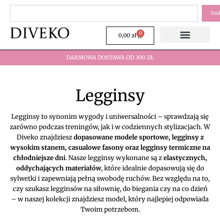
Przejdź
Szukaj
Szu
do
treści
0
Wózek
0,00
zł
DARMOWA DOSTAWA OD 300 ZŁ
Legginsy
Legginsy to synonim wygody i uniwersalności – sprawdzają się
zarówno podczas treningów, jak i w codziennych stylizacjach. W
Diveko znajdziesz
dopasowane modele sportowe, legginsy z
wysokim stanem, casualowe fasony oraz legginsy termiczne na
chłodniejsze dni
. Nasze legginsy wykonane są z
elastycznych,
oddychających materiałów
, które idealnie dopasowują się do
sylwetki i zapewniają pełną swobodę ruchów. Bez względu na to,
czy szukasz legginsów na siłownię, do biegania czy na co dzień
– w naszej kolekcji znajdziesz model, który najlepiej odpowiada
Twoim potrzebom.