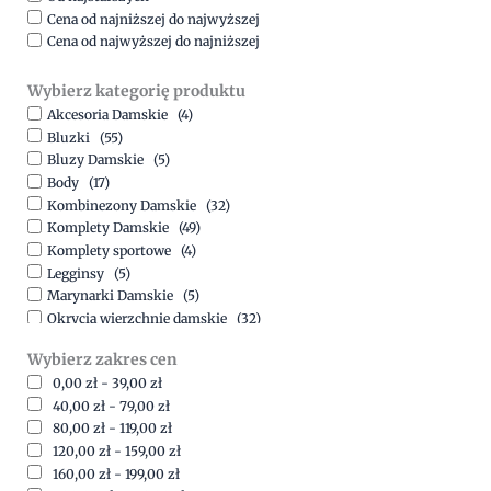
Cena od najniższej do najwyższej
Cena od najwyższej do najniższej
Wybierz kategorię produktu
Akcesoria Damskie
(4)
Bluzki
(55)
Bluzy Damskie
(5)
Body
(17)
Kombinezony Damskie
(32)
Komplety Damskie
(49)
Komplety sportowe
(4)
Legginsy
(5)
Marynarki Damskie
(5)
Okrycia wierzchnie damskie
(32)
Spódnice
(5)
Wybierz zakres cen
Spodnie
(15)
0,00
zł
-
39,00
zł
Sukienki
(41)
40,00
zł
-
79,00
zł
Swetry Damskie
(19)
80,00
zł
-
119,00
zł
Szorty
(7)
120,00
zł
-
159,00
zł
160,00
zł
-
199,00
zł