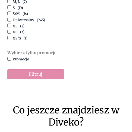
M/L
(7)
Turkusowy
(1)
S
(19)
Zielony
(1)
S/M
(14)
Złoty
(1)
Uniwersalny
(245)
XL
(2)
XS
(3)
XS/S
(1)
Wybierz tylko promocje
Promocje
Filtruj
Co jeszcze znajdziesz w
Diveko?