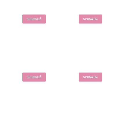
Body
Spódnice
SPRAWDŹ
SPRAWDŹ
Spodnie
Szorty
SPRAWDŹ
SPRAWDŹ
Komplety
Legginsy
sportowe