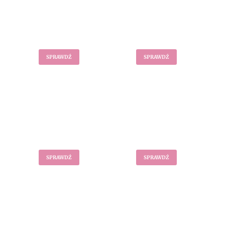
Okrycia wierzchnie
Swetry
SPRAWDŹ
SPRAWDŹ
Akcesoria
Bluzki
SPRAWDŹ
SPRAWDŹ