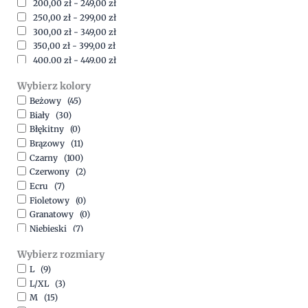
200,00
zł
-
249,00
zł
250,00
zł
-
299,00
zł
300,00
zł
-
349,00
zł
350,00
zł
-
399,00
zł
400,00
zł
-
449,00
zł
450,00
zł
-
499,00
zł
Wybierz kolory
500,00
zł
-
1500,00
zł
Beżowy
(45)
Biały
(30)
Błękitny
(0)
Brązowy
(11)
Czarny
(100)
Czerwony
(2)
Ecru
(7)
Fioletowy
(0)
Granatowy
(0)
Niebieski
(7)
Oliwkowy
(3)
Wybierz rozmiary
Pomarańczowy
(2)
L
(9)
Różowy
(18)
L/XL
(3)
Srebrny
(1)
M
(15)
Szary
(10)