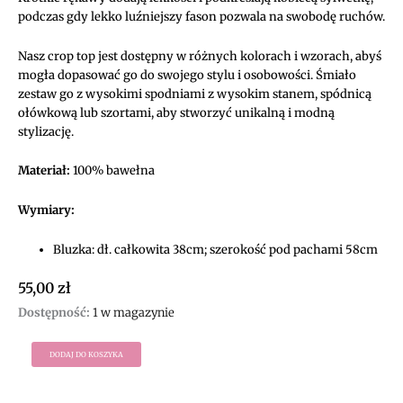
podczas gdy lekko luźniejszy fason pozwala na swobodę ruchów.
Nasz crop top jest dostępny w różnych kolorach i wzorach, abyś
mogła dopasować go do swojego stylu i osobowości. Śmiało
zestaw go z wysokimi spodniami z wysokim stanem, spódnicą
ołówkową lub szortami, aby stworzyć unikalną i modną
stylizację.
Materiał:
100% bawełna
Wymiary:
Bluzka: dł. całkowita 38cm; szerokość pod pachami 58cm
55,00
zł
ilość
Dostępność:
1 w magazynie
Bluzka
z
DODAJ DO KOSZYKA
krótkim
rękawem
Bears