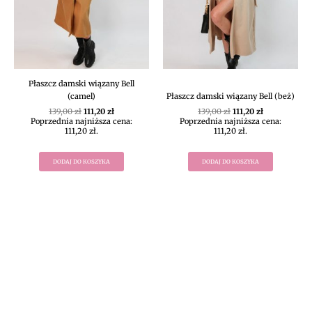
Płaszcz damski wiązany Bell
(camel)
Płaszcz damski wiązany Bell (beż)
139,00
zł
111,20
zł
139,00
zł
111,20
zł
Poprzednia najniższa cena:
Poprzednia najniższa cena:
111,20
zł
.
111,20
zł
.
DODAJ DO KOSZYKA
DODAJ DO KOSZYKA
DIVEKO ODZIEŻ DAMSKA ONLINE -
KONTAKT
Oczekujemy Waszych wiadomości! Proszę kontaktować się z
nami w sprawach dotyczących naszego asortymentu,
zwrotów i reklamacji, oraz wszelakiej maści pytań,