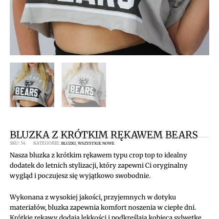
BLUZKA Z KRÓTKIM RĘKAWEM BEARS
SKU:
54
KATEGORIE:
,
BLUZKI
WSZYSTKIE NOWE
Nasza bluzka z krótkim rękawem typu crop top to idealny
dodatek do letnich stylizacji, który zapewni Ci oryginalny
wygląd i poczujesz się wyjątkowo swobodnie.
Wykonana z wysokiej jakości, przyjemnych w dotyku
materiałów, bluzka zapewnia komfort noszenia w ciepłe dni.
Krótkie rękawy dodają lekkości i podkreślają kobiecą sylwetkę,