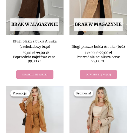
BRAK W MAGAZYNIE
BRAK W MAGAZYNIE
Długi płaszcz bukla Annika
(czekoladowy brąz)
Długi płaszcz bukla Annika (beż)
139,00
zł
99,00
zł
139,00
zł
99,00
zł
Poprzednia najniższa cena:
Poprzednia najniższa cena:
99,00
zł
.
99,00
zł
.
DOWIEDZ SIĘ WIĘCEJ
DOWIEDZ SIĘ WIĘCEJ
Pierwotna
Aktualna
Pierwotna
Aktualna
cena
cena
cena
cena
Promocja!
Promocja!
Promocja!
Promocja!
wynosiła:
wynosi:
wynosiła:
wynosi:
139,00 zł.
111,20 zł.
139,00 zł.
111,20 zł.