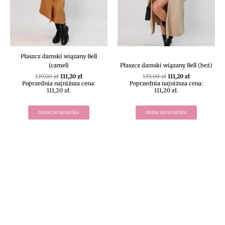
Płaszcz damski wiązany Bell
(camel)
Płaszcz damski wiązany Bell (beż)
139,00
zł
111,20
zł
139,00
zł
111,20
zł
Poprzednia najniższa cena:
Poprzednia najniższa cena:
111,20
zł
.
111,20
zł
.
DODAJ DO KOSZYKA
DODAJ DO KOSZYKA
DIVEKO ODZIEŻ DAMSKA ONLINE -
KONTAKT
Oczekujemy Waszych wiadomości! Proszę kontaktować się z
nami w sprawach dotyczących naszego asortymentu,
zwrotów i reklamacji, oraz wszelakiej maści pytań,
rekomendacji.