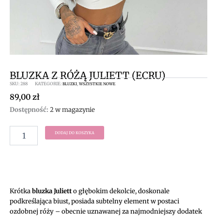
BLUZKA Z RÓŻĄ JULIETT (ECRU)
SKU:
288
KATEGORIE:
,
BLUZKI
WSZYSTKIE NOWE
89,00
zł
ilość
Dostępność:
2 w magazynie
Bluzka
z
DODAJ DO KOSZYKA
różą
Juliett
(ecru)
Krótka
bluzka Juliett
o głębokim dekolcie, doskonale
podkreślająca biust, posiada subtelny element w postaci
ozdobnej róży – obecnie uznawanej za najmodniejszy dodatek