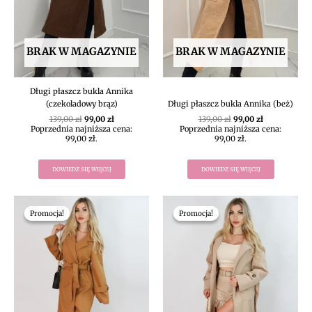
BRAK W MAGAZYNIE
BRAK W MAGAZYNIE
Długi płaszcz bukla Annika
(czekoladowy brąz)
Długi płaszcz bukla Annika (beż)
139,00
zł
99,00
zł
139,00
zł
99,00
zł
Poprzednia najniższa cena:
Poprzednia najniższa cena:
99,00
zł
.
99,00
zł
.
DOWIEDZ SIĘ WIĘCEJ
DOWIEDZ SIĘ WIĘCEJ
Pierwotna
Aktualna
Pierwotna
Aktualna
cena
cena
cena
cena
Promocja!
Promocja!
Promocja!
Promocja!
wynosiła:
wynosi:
wynosiła:
wynosi:
139,00 zł.
111,20 zł.
139,00 zł.
111,20 zł.