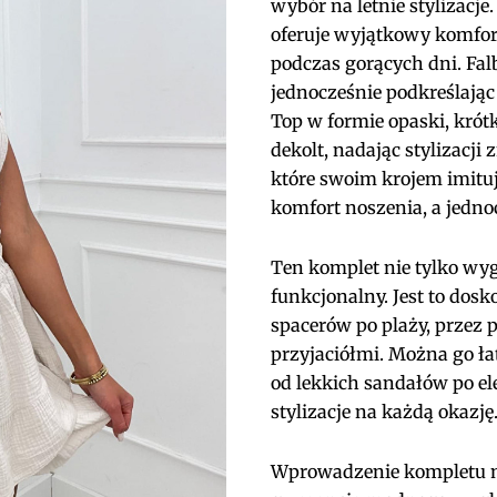
wybór na letnie stylizacj
oferuje wyjątkowy komfort
podczas gorących dni. Fal
jednocześnie podkreślając 
Top w formie opaski, krót
dekolt, nadając stylizacj
które swoim krojem imitu
komfort noszenia, a jedno
Ten komplet nie tylko wyg
funkcjonalny. Jest to dosk
spacerów po plaży, przez p
przyjaciółmi. Można go ł
od lekkich sandałów po el
stylizacje na każdą okazję
Wprowadzenie kompletu m