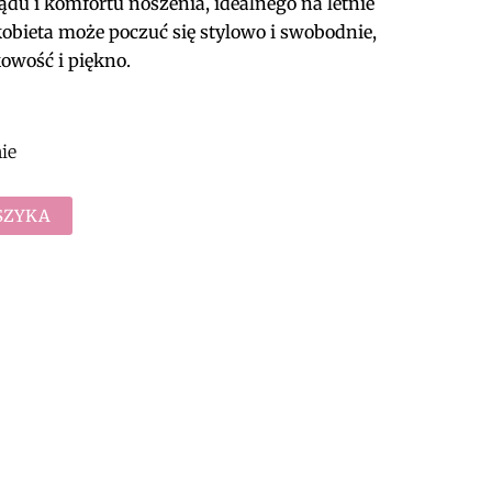
u i komfortu noszenia, idealnego na letnie
kobieta może poczuć się stylowo i swobodnie,
owość i piękno.
ie
SZYKA