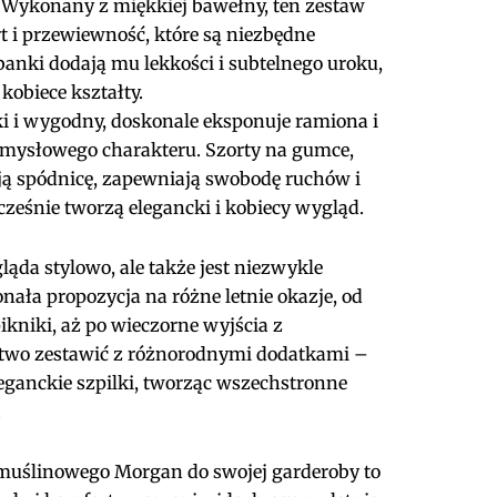
e. Wykonany z miękkiej bawełny, ten zestaw
 i przewiewność, które są niezbędne
banki dodają mu lekkości i subtelnego uroku,
kobiece kształty.
ki i wygodny, doskonale eksponuje ramiona i
i zmysłowego charakteru. Szorty na gumce,
ją spódnicę, zapewniają swobodę ruchów i
cześnie tworzą elegancki i kobiecy wygląd.
ląda stylowo, ale także jest niezwykle
onała propozycja na różne letnie okazje, od
ikniki, aż po wieczorne wyjścia z
atwo zestawić z różnorodnymi dodatkami –
eganckie szpilki, tworząc wszechstronne
.
uślinowego Morgan do swojej garderoby to