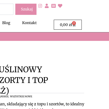
Szukaj
Blog
Kontakt
0
Wózek
0,00
zł
UŚLINOWY
ZORTY I TOP
Ż)
,
AMSKIE
WSZYSTKIE NOWE
 składający się z topu i szortów, to idealny