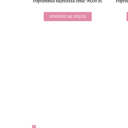
Poprzednia najniższa cena:
99,00
zł
.
Poprze
DOWIEDZ SIĘ WIĘCEJ
DIVEKO ODZIEŻ DA
- KONTAKT
Oczekujemy Waszych wiadomości! Proszę k
sprawach dotyczących naszego asortymentu
oraz wszelakiej maści pytań, rekomendacji.
sklep@diveko.pl