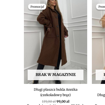
Pierwotna
Aktualna
cena
cena
Promocja!
Promocja!
Prom
Prom
wynosiła:
wynosi:
139,00 zł.
99,00 zł.
BRAK W MAGAZYNIE
Długi płaszcz bukla Annika
(czekoladowy brąz)
Dług
139,00
zł
99,00
zł