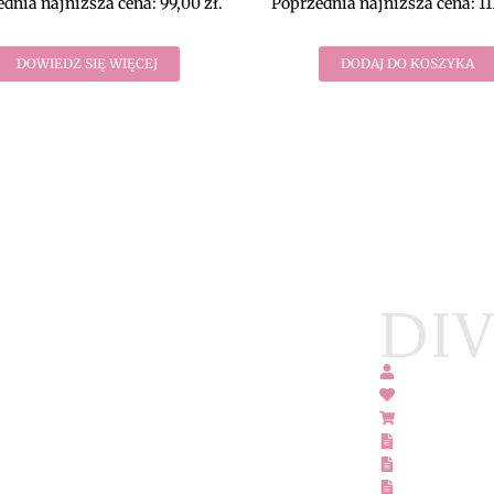
dnia najniższa cena:
99,00
zł
.
Poprzednia najniższa cena:
11
DOWIEDZ SIĘ WIĘCEJ
DODAJ DO KOSZYKA
MSKA ONLINE
Moje konto
ontaktować się z nami w
Lista życzeń
Koszyk
, zwrotów i reklamacji,
Zwroty i rek
Regulamin s
Polityka pry