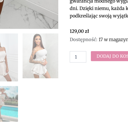
gwarancja modnego wygląd
dni. Dzięki niemu, każda 
podkreślając swoją wyjątk
129,00
zł
ilość
Dostępność:
17 w magazyn
Komplet
muślinowy
spódnico-
DODAJ DO KO
szorty
i
top
Morgan
(beż)