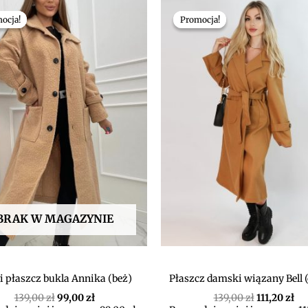
Pierwotna
Aktualna
Pierwotna
Ak
cena
cena
cena
ce
ocja!
ocja!
Promocja!
Promocja!
wynosiła:
wynosi:
wynosiła:
wy
139,00 zł.
99,00 zł.
139,00 zł.
111
BRAK W MAGAZYNIE
i płaszcz bukla Annika (beż)
Płaszcz damski wiązany Bell 
139,00
zł
99,00
zł
139,00
zł
111,20
zł