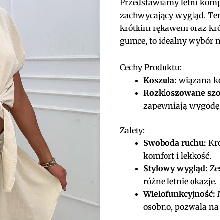
Przedstawiamy letni kompl
zachwycający wygląd. Ten 
krótkim rękawem oraz kró
gumce, to idealny wybór na
Cechy Produktu:
Koszula:
wiązana ko
Rozkloszowane szo
zapewniają wygodę 
Zalety:
Swoboda ruchu:
Kró
komfort i lekkość.
Stylowy wygląd:
Zes
różne letnie okazje.
Wielofunkcyjność:
M
osobno, pozwala na 