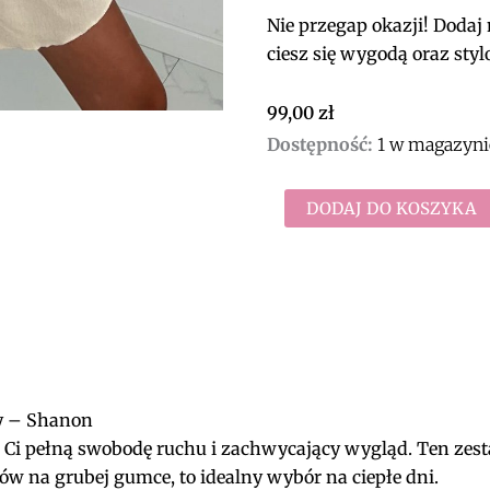
Nie przegap okazji! Dodaj 
ciesz się wygodą oraz sty
99,00
zł
ilość
Dostępność:
1 w magazyni
Komplet
wiązana
koszula
DODAJ DO KOSZYKA
i
rozkloszowane
szorty
Shanon
(beż)
ty – Shanon
Ci pełną swobodę ruchu i zachwycający wygląd. Ten zesta
ów na grubej gumce, to idealny wybór na ciepłe dni.