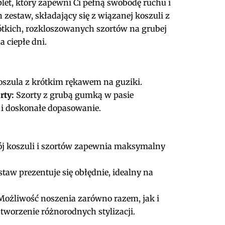
et, który zapewni Ci pełną swobodę ruchu i
zestaw, składający się z wiązanej koszuli z
tkich, rozkloszowanych szortów na grubej
 ciepłe dni.
szula z krótkim rękawem na guziki.
rty:
Szorty z grubą gumką w pasie
i doskonałe dopasowanie.
j koszuli i szortów zapewnia maksymalny
taw prezentuje się obłędnie, idealny na
ożliwość noszenia zarówno razem, jak i
tworzenie różnorodnych stylizacji.