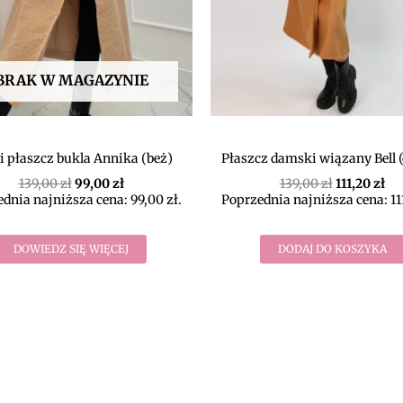
BRAK W MAGAZYNIE
i płaszcz bukla Annika (beż)
Płaszcz damski wiązany Bell 
139,00
zł
99,00
zł
139,00
zł
111,20
zł
dnia najniższa cena:
99,00
zł
.
Poprzednia najniższa cena:
11
DOWIEDZ SIĘ WIĘCEJ
DODAJ DO KOSZYKA