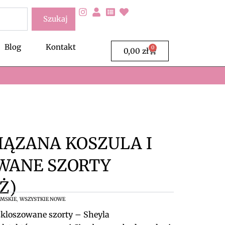
Szukaj
Blog
Kontakt
0
Wózek
0,00
zł
ĄZANA KOSZULA I
WANE SZORTY
Ż)
,
AMSKIE
WSZYSTKIE NOWE
zkloszowane szorty – Sheyla