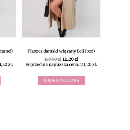
(camel)
Płaszcz damski wiązany Bell (beż)
139,00
zł
111,20
zł
1,20
zł
.
Poprzednia najniższa cena:
111,20
zł
.
DODAJ DO KOSZYKA