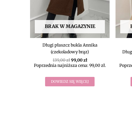
BRAK W MAGAZYNIE
Długi płaszcz bukla Annika
(czekoladowy brąz)
Dług
139,00
zł
99,00
zł
Poprzednia najniższa cena:
99,00
zł
.
Poprze
DOWIEDZ SIĘ WIĘCEJ