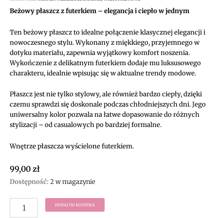
Beżowy płaszcz z futerkiem – elegancja i ciepło w jednym
Ten beżowy płaszcz to idealne połączenie klasycznej elegancji i
nowoczesnego stylu. Wykonany z miękkiego, przyjemnego w
dotyku materiału, zapewnia wyjątkowy komfort noszenia.
Wykończenie z delikatnym futerkiem dodaje mu luksusowego
charakteru, idealnie wpisując się w aktualne trendy modowe.
Płaszcz jest nie tylko stylowy, ale również bardzo ciepły, dzięki
czemu sprawdzi się doskonale podczas chłodniejszych dni. Jego
uniwersalny kolor pozwala na łatwe dopasowanie do różnych
stylizacji – od casualowych po bardziej formalne.
Wnętrze płaszcza wyścielone futerkiem.
99,00
zł
ilość
Dostępność:
2 w magazynie
Kurtka
płaszcz
DODAJ DO KOSZYKA
z