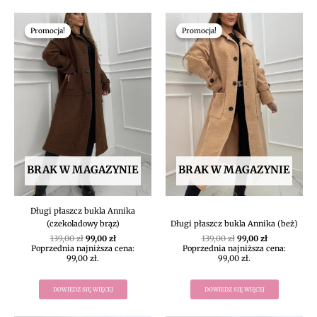
Pierwotna
Aktualna
Pierwotna
Aktualna
cena
cena
cena
cena
Promocja!
Promocja!
Promocja!
Promocja!
wynosiła:
wynosi:
wynosiła:
wynosi:
139,00 zł.
99,00 zł.
139,00 zł.
99,00 zł.
BRAK W MAGAZYNIE
BRAK W MAGAZYNIE
Długi płaszcz bukla Annika
(czekoladowy brąz)
Długi płaszcz bukla Annika (beż)
139,00
zł
99,00
zł
139,00
zł
99,00
zł
Poprzednia najniższa cena:
Poprzednia najniższa cena:
99,00
zł
.
99,00
zł
.
DOWIEDZ SIĘ WIĘCEJ
DOWIEDZ SIĘ WIĘCEJ