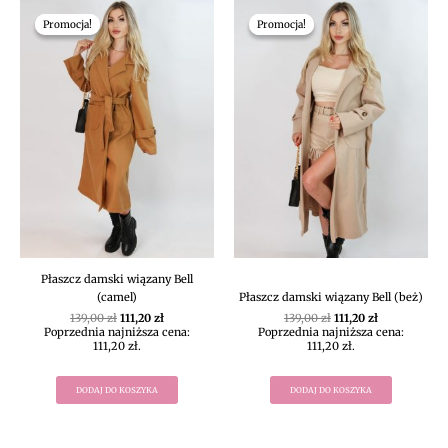
Pierwotna
Aktualna
Pierwotna
Aktualna
cena
cena
cena
cena
Promocja!
Promocja!
Promocja!
Promocja!
wynosiła:
wynosi:
wynosiła:
wynosi:
139,00 zł.
111,20 zł.
139,00 zł.
111,20 zł.
Płaszcz damski wiązany Bell
(camel)
Płaszcz damski wiązany Bell (beż)
139,00
zł
111,20
zł
139,00
zł
111,20
zł
Poprzednia najniższa cena:
Poprzednia najniższa cena:
111,20
zł
.
111,20
zł
.
DODAJ DO KOSZYKA
DODAJ DO KOSZYKA