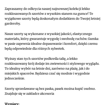
na
gumce
Zapraszamy do odkrycia naszej najnowszej kolekcji lekko
(białe)
rozkloszowanych szortów z wysokim stanem na gumce! Te
wyjątkowe szorty będą doskonałym dodatkiem do Twojej letniej
garderoby.
Nasze szorty są wykonane z wysokiej jakości, elastycznego
materiału, który gwarantuje wygodę i swobodę ruchów. Gumka
w pasie zapewnia idealne dopasowanie i komfort, dzięki czemu
będą odpowiednie dla różnych sylwetek.
Wyższy stan tych szortów podkreśla talię, a lekko
rozkloszowany krój dodaje im zwiewności i stylowego wyglądu.
To idealny wybór na letnie dni, zarówno na plażę, jak i do
miejskich spacerów. Będziesz czuć się modnie i wygodnie
jednocześnie.
Szorty sprzedawane są bez paska, pasek można kupić osobno.
Znajduje się w zakładce akcesoria
Wymiary: