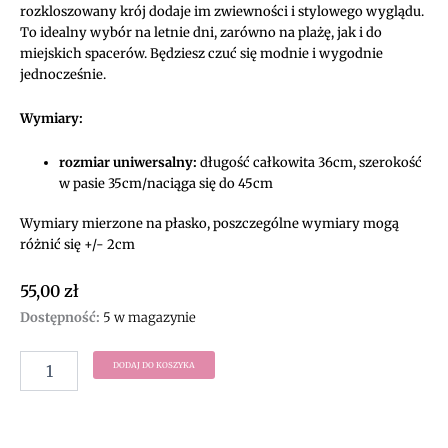
rozkloszowany krój dodaje im zwiewności i stylowego wyglądu.
To idealny wybór na letnie dni, zarówno na plażę, jak i do
miejskich spacerów. Będziesz czuć się modnie i wygodnie
jednocześnie.
Wymiary:
rozmiar uniwersalny:
długość całkowita 36cm, szerokość
w pasie 35cm/naciąga się do 45cm
Wymiary mierzone na płasko, poszczególne wymiary mogą
różnić się +/- 2cm
55,00
zł
ilość
Dostępność:
5 w magazynie
Lekko
rozkloszowane
DODAJ DO KOSZYKA
szorty
z
wysokim
stanem