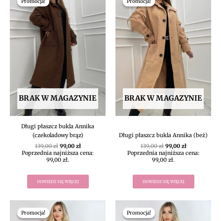
Promocja!
Promocja!
Promocja!
Promocja!
wynosiła:
wynosi:
wynosiła:
wynosi:
139,00 zł.
99,00 zł.
139,00 zł.
99,00 zł.
BRAK W MAGAZYNIE
BRAK W MAGAZYNIE
Długi płaszcz bukla Annika
(czekoladowy brąz)
Długi płaszcz bukla Annika (beż)
139,00
zł
99,00
zł
139,00
zł
99,00
zł
Poprzednia najniższa cena:
Poprzednia najniższa cena:
99,00
zł
.
99,00
zł
.
DOWIEDZ SIĘ WIĘCEJ
DOWIEDZ SIĘ WIĘCEJ
Pierwotna
Aktualna
Pierwotna
Aktualna
cena
cena
cena
cena
Promocja!
Promocja!
Promocja!
Promocja!
wynosiła:
wynosi:
wynosiła:
wynosi: