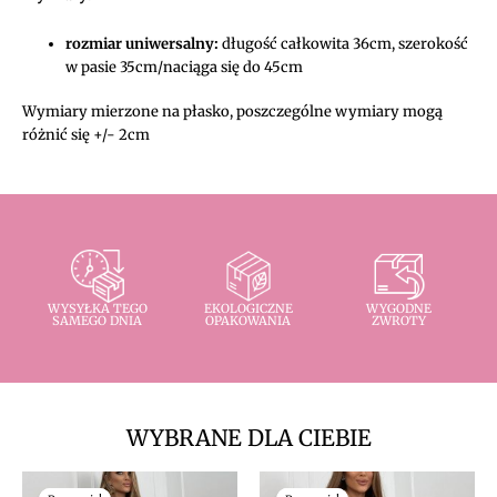
rozmiar uniwersalny:
długość całkowita 36cm, szerokość
w pasie 35cm/naciąga się do 45cm
Wymiary mierzone na płasko, poszczególne wymiary mogą
różnić się +/- 2cm
WYSYŁKA TEGO
EKOLOGICZNE
WYGODNE
SAMEGO DNIA
OPAKOWANIA
ZWROTY
WYBRANE DLA CIEBIE
Pierwotna
Aktualna
Pierwotna
Aktualna
cena
cena
cena
cena