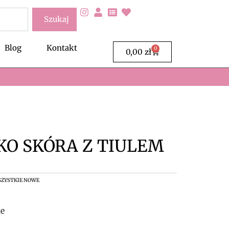
Szukaj
Blog
Kontakt
0
Wózek
0,00
zł
KO SKÓRA Z TIULEM
ZYSTKIE NOWE
ie