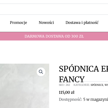
Promocje
Nowości
Dostawa i płatność
DARMOWA DOSTAWA OD 300 ZŁ
SPÓDNICA E
FANCY
SKU:
282
KATEGORIE:
,
SPÓDNICE
WS
115,00
zł
ilość
Dostępność:
5 w magazyn
Spódnica