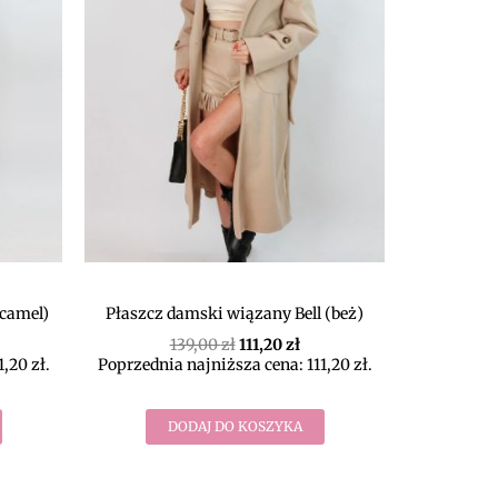
(camel)
Płaszcz damski wiązany Bell (beż)
139,00
zł
111,20
zł
1,20
zł
.
Poprzednia najniższa cena:
111,20
zł
.
DODAJ DO KOSZYKA