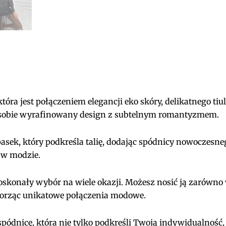
ra jest połączeniem elegancji eko skóry, delikatnego tiul
 sobie wyrafinowany design z subtelnym romantyzmem.
ek, który podkreśla talię, dodając spódnicy nowoczesnego
 w modzie.
doskonały wybór na wiele okazji. Możesz nosić ją zarówno
tworząc unikatowe połączenia modowe.
 spódnicę, która nie tylko podkreśli Twoją indywidualność,