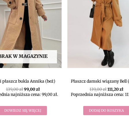
BRAK W MAGAZYNIE
i płaszcz bukla Annika (beż)
Płaszcz damski wiązany Bell 
139,00
zł
99,00
zł
139,00
zł
111,20
zł
dnia najniższa cena:
99,00
zł
.
Poprzednia najniższa cena:
11
DOWIEDZ SIĘ WIĘCEJ
DODAJ DO KOSZYKA