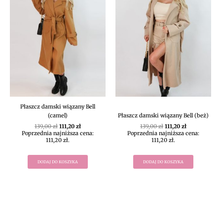
Płaszcz damski wiązany Bell
(camel)
Płaszcz damski wiązany Bell (beż)
139,00
zł
111,20
zł
139,00
zł
111,20
zł
Poprzednia najniższa cena:
Poprzednia najniższa cena:
111,20
zł
.
111,20
zł
.
DODAJ DO KOSZYKA
DODAJ DO KOSZYKA
DIVEKO ODZIEŻ DAMSKA ONLINE -