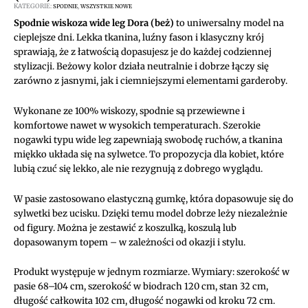
KATEGORIE:
,
SPODNIE
WSZYSTKIE NOWE
Spodnie wiskoza wide leg Dora (beż)
to uniwersalny model na
cieplejsze dni. Lekka tkanina, luźny fason i klasyczny krój
sprawiają, że z łatwością dopasujesz je do każdej codziennej
stylizacji. Beżowy kolor działa neutralnie i dobrze łączy się
zarówno z jasnymi, jak i ciemniejszymi elementami garderoby.
Wykonane ze 100% wiskozy, spodnie są przewiewne i
komfortowe nawet w wysokich temperaturach. Szerokie
nogawki typu wide leg zapewniają swobodę ruchów, a tkanina
miękko układa się na sylwetce. To propozycja dla kobiet, które
lubią czuć się lekko, ale nie rezygnują z dobrego wyglądu.
W pasie zastosowano elastyczną gumkę, która dopasowuje się do
sylwetki bez ucisku. Dzięki temu model dobrze leży niezależnie
od figury. Można je zestawić z koszulką, koszulą lub
dopasowanym topem – w zależności od okazji i stylu.
Produkt występuje w jednym rozmiarze. Wymiary: szerokość w
pasie 68–104 cm, szerokość w biodrach 120 cm, stan 32 cm,
długość całkowita 102 cm, długość nogawki od kroku 72 cm.