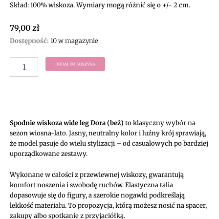
Skład: 100% wiskoza. Wymiary mogą różnić się o +/- 2 cm.
79,00
zł
ilość
Dostępność:
10 w magazynie
Spodnie
wiskoza
DODAJ DO KOSZYKA
wide
leg
Dora
(beż)
Spodnie wiskoza wide leg Dora (beż)
to klasyczny wybór na
sezon wiosna-lato. Jasny, neutralny kolor i luźny krój sprawiają,
że model pasuje do wielu stylizacji – od casualowych po bardziej
uporządkowane zestawy.
Wykonane w całości z przewiewnej wiskozy, gwarantują
komfort noszenia i swobodę ruchów. Elastyczna talia
dopasowuje się do figury, a szerokie nogawki podkreślają
lekkość materiału. To propozycja, którą możesz nosić na spacer,
zakupy albo spotkanie z przyjaciółką.