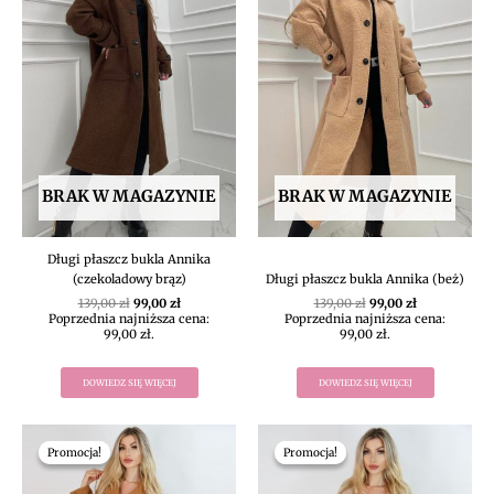
139,00 zł.
99,00 zł.
139,00 zł.
99,00 zł.
BRAK W MAGAZYNIE
BRAK W MAGAZYNIE
Długi płaszcz bukla Annika
(czekoladowy brąz)
Długi płaszcz bukla Annika (beż)
139,00
zł
99,00
zł
139,00
zł
99,00
zł
Poprzednia najniższa cena:
Poprzednia najniższa cena:
99,00
zł
.
99,00
zł
.
DOWIEDZ SIĘ WIĘCEJ
DOWIEDZ SIĘ WIĘCEJ
Pierwotna
Aktualna
Pierwotna
Aktualna
cena
cena
cena
cena
Promocja!
Promocja!
Promocja!
Promocja!
wynosiła:
wynosi:
wynosiła:
wynosi:
139,00 zł.
111,20 zł.
139,00 zł.
111,20 zł.