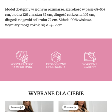
Model dostępny w jednym rozmiarze: szerokość w pasie 68–104
cm, biodra 120 cm, stan 32 cm, długość całkowita 102 cm,
długość nogawki od kroku 72 cm. Skład: 100% wiskoza.
Wymiary mogą różnić się o +/- 2 cm.
WYSYŁKA TEGO
EKOLOGICZNE
WYGODNE
SAMEGO DNIA
OPAKOWANIA
ZWROTY
WYBRANE DLA CIEBIE
Pierwotna
Aktualna
Pierwotna
Aktualna
cena
cena
cena
cena
Promocja!
Promocja!
Promocja!
Promocja!
wynosiła:
wynosi:
wynosiła:
wynosi: