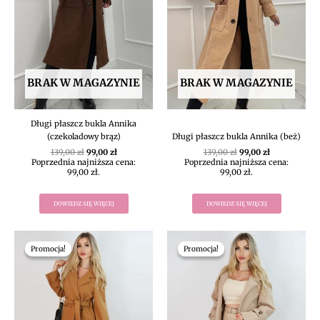
BRAK W MAGAZYNIE
BRAK W MAGAZYNIE
Długi płaszcz bukla Annika
(czekoladowy brąz)
Długi płaszcz bukla Annika (beż)
139,00
zł
99,00
zł
139,00
zł
99,00
zł
Poprzednia najniższa cena:
Poprzednia najniższa cena:
99,00
zł
.
99,00
zł
.
DOWIEDZ SIĘ WIĘCEJ
DOWIEDZ SIĘ WIĘCEJ
Pierwotna
Aktualna
Pierwotna
Aktualna
cena
cena
cena
cena
Promocja!
Promocja!
Promocja!
Promocja!
wynosiła:
wynosi:
wynosiła:
wynosi:
139,00 zł.
111,20 zł.
139,00 zł.
111,20 zł.