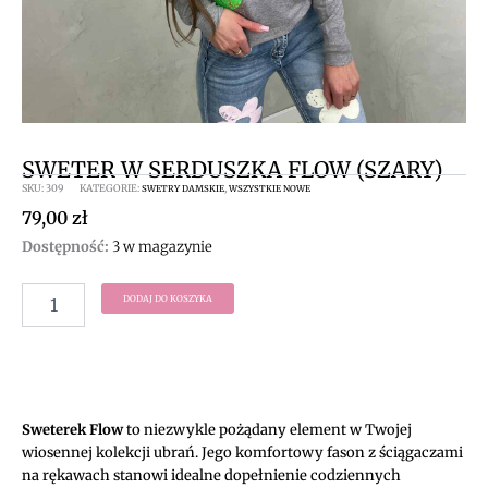
SWETER W SERDUSZKA FLOW (SZARY)
SKU:
309
KATEGORIE:
,
SWETRY DAMSKIE
WSZYSTKIE NOWE
79,00
zł
ilość
Dostępność:
3 w magazynie
Sweter
w
DODAJ DO KOSZYKA
serduszka
Flow
(szary)
Sweterek Flow
to niezwykle pożądany element w Twojej
wiosennej kolekcji ubrań. Jego komfortowy fason z ściągaczami
na rękawach stanowi idealne dopełnienie codziennych