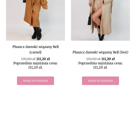
Płaszcz damski wiązany Bell
(camel)
Płaszcz damski wiązany Bell (beż)
139,00
zł
111,20
zł
139,00
zł
111,20
zł
Poprzednia najniższa cena:
Poprzednia najniższa cena:
111,20
zł
.
111,20
zł
.
DODAJ DO KOSZYKA
DODAJ DO KOSZYKA
DIVEKO ODZIEŻ DAMSKA ONLINE -
KONTAKT
Oczekujemy Waszych wiadomości! Proszę kontaktować się z
nami w sprawach dotyczących naszego asortymentu,