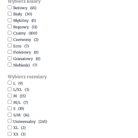
Wybierz kolory
500,00
zł
-
1500,00
zł
Beżowy
(45)
Biały
(30)
Błękitny
(0)
Brązowy
(11)
Czarny
(100)
Czerwony
(2)
Ecru
(7)
Fioletowy
(0)
Granatowy
(0)
Niebieski
(7)
Oliwkowy
(3)
Wybierz rozmiary
Pomarańczowy
(2)
L
(9)
Różowy
(18)
L/XL
(3)
Srebrny
(1)
M
(15)
Szary
(10)
M/L
(7)
Turkusowy
(1)
S
(19)
Zielony
(1)
S/M
(14)
Złoty
(1)
Uniwersalny
(245)
XL
(2)
XS
(3)