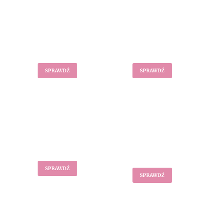
Spodnie
Szorty
SPRAWDŹ
SPRAWDŹ
Komplety
Legginsy
sportowe
SPRAWDŹ
SPRAWDŹ