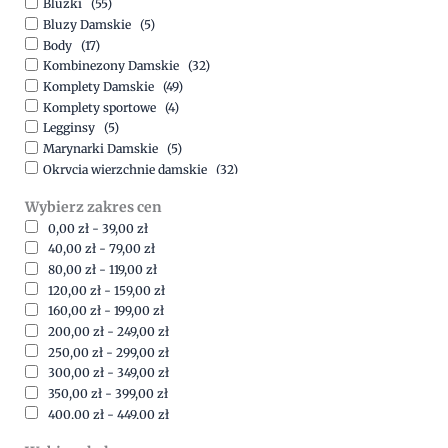
Bluzki
(55)
Bluzy Damskie
(5)
Body
(17)
Kombinezony Damskie
(32)
Komplety Damskie
(49)
Komplety sportowe
(4)
Legginsy
(5)
Marynarki Damskie
(5)
Okrycia wierzchnie damskie
(32)
Spódnice
(5)
Wybierz zakres cen
Spodnie
(15)
0,00
zł
-
39,00
zł
Sukienki
(41)
40,00
zł
-
79,00
zł
Swetry Damskie
(19)
80,00
zł
-
119,00
zł
Szorty
(7)
120,00
zł
-
159,00
zł
160,00
zł
-
199,00
zł
200,00
zł
-
249,00
zł
250,00
zł
-
299,00
zł
300,00
zł
-
349,00
zł
350,00
zł
-
399,00
zł
400,00
zł
-
449,00
zł
450,00
zł
-
499,00
zł