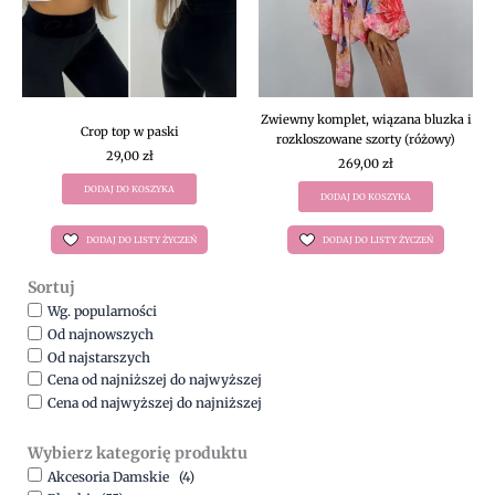
Zwiewny komplet, wiązana bluzka i
Crop top w paski
rozkloszowane szorty (różowy)
29,00
zł
269,00
zł
DODAJ DO KOSZYKA
DODAJ DO KOSZYKA
DODAJ DO LISTY ŻYCZEŃ
DODAJ DO LISTY ŻYCZEŃ
Sortuj
Wg. popularności
Od najnowszych
Od najstarszych
Cena od najniższej do najwyższej
Cena od najwyższej do najniższej
Wybierz kategorię produktu
Akcesoria Damskie
(4)