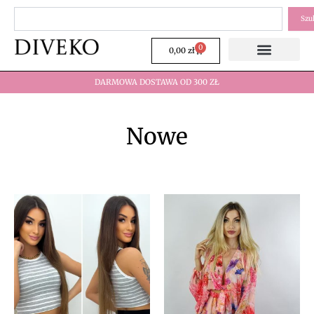
Przejdź
Szukaj
Szu
do
treści
0
Wózek
0,00
zł
DARMOWA DOSTAWA OD 300 ZŁ
Nowe