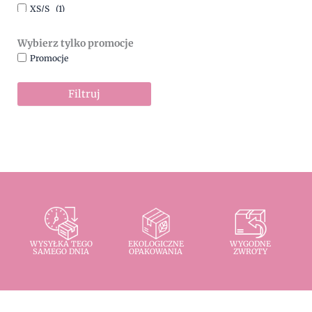
XS/S
(1)
Wybierz tylko promocje
Promocje
Filtruj
WYSYŁKA TEGO
EKOLOGICZNE
WYGODNE
SAMEGO DNIA
OPAKOWANIA
ZWROTY