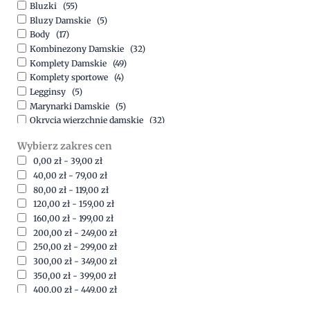
Bluzki
(55)
Bluzy Damskie
(5)
Body
(17)
Kombinezony Damskie
(32)
Komplety Damskie
(49)
Komplety sportowe
(4)
Legginsy
(5)
Marynarki Damskie
(5)
Okrycia wierzchnie damskie
(32)
Spódnice
(5)
Wybierz zakres cen
Spodnie
(15)
0,00
zł
-
39,00
zł
Sukienki
(41)
40,00
zł
-
79,00
zł
Swetry Damskie
(19)
80,00
zł
-
119,00
zł
Szorty
(7)
120,00
zł
-
159,00
zł
160,00
zł
-
199,00
zł
200,00
zł
-
249,00
zł
250,00
zł
-
299,00
zł
300,00
zł
-
349,00
zł
350,00
zł
-
399,00
zł
400,00
zł
-
449,00
zł
450,00
zł
-
499,00
zł