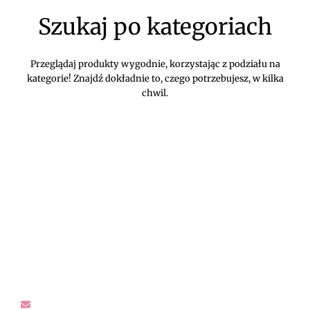
Szukaj po kategoriach
Przeglądaj produkty wygodnie, korzystając z podziału na
kategorie! Znajdź dokładnie to, czego potrzebujesz, w kilka
chwil.
DIVEKO ODZIEŻ DAMSKA ONLINE -
KONTAKT
Oczekujemy Waszych wiadomości! Proszę kontaktować się z
nami w sprawach dotyczących naszego asortymentu,
zwrotów i reklamacji, oraz wszelakiej maści pytań,
rekomendacji.
sklep@diveko.pl