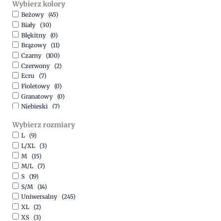
Wybierz kolory
500,00
zł
-
1500,00
zł
Beżowy
(45)
Biały
(30)
Błękitny
(0)
Brązowy
(11)
Czarny
(100)
Czerwony
(2)
Ecru
(7)
Fioletowy
(0)
Granatowy
(0)
Niebieski
(7)
Oliwkowy
(3)
Wybierz rozmiary
Pomarańczowy
(2)
L
(9)
Różowy
(18)
L/XL
(3)
Srebrny
(1)
M
(15)
Szary
(10)
M/L
(7)
Turkusowy
(1)
S
(19)
Zielony
(1)
S/M
(14)
Złoty
(1)
Uniwersalny
(245)
XL
(2)
XS
(3)