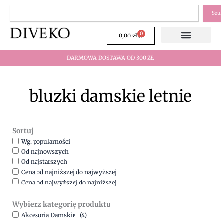
Przejdź
Szukaj
Szu
do
treści
0
Wózek
0,00
zł
DARMOWA DOSTAWA OD 300 ZŁ
bluzki damskie letnie
Sortuj
Wg. popularności
Od najnowszych
Od najstarszych
Cena od najniższej do najwyższej
Cena od najwyższej do najniższej
Wybierz kategorię produktu
Akcesoria Damskie
(4)