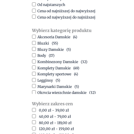
Od najstarszych
Cena od najniższej do najwyższej
Cena od najwyższej do najniższej
Wybierz kategorię produktu
Akcesoria Damskie
(4)
Bluzki
(55)
Bluzy Damskie
(5)
Body
(17)
Kombinezony Damskie
(32)
Komplety Damskie
(49)
Komplety sportowe
(4)
Legginsy
(5)
Marynarki Damskie
(5)
Okrycia wierzchnie damskie
(32)
Spódnice
(5)
Wybierz zakres cen
Spodnie
(15)
0,00
zł
-
39,00
zł
Sukienki
(41)
40,00
zł
-
79,00
zł
Swetry Damskie
(19)
80,00
zł
-
119,00
zł
Szorty
(7)
120,00
zł
-
159,00
zł