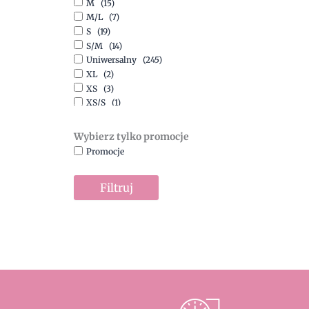
M
(15)
Szary
(10)
M/L
(7)
Turkusowy
(1)
S
(19)
Zielony
(1)
S/M
(14)
Złoty
(1)
Uniwersalny
(245)
XL
(2)
XS
(3)
XS/S
(1)
Wybierz tylko promocje
Promocje
Filtruj