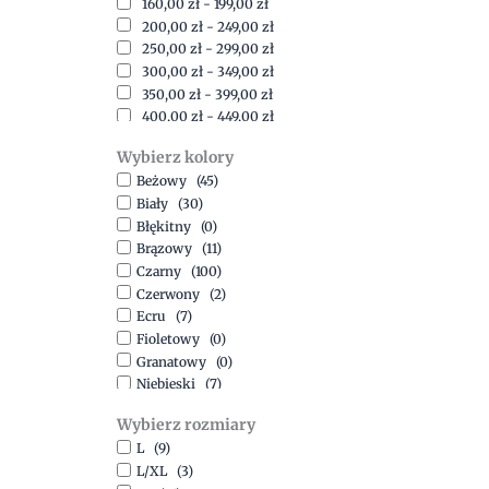
160,00
zł
-
199,00
zł
200,00
zł
-
249,00
zł
250,00
zł
-
299,00
zł
300,00
zł
-
349,00
zł
350,00
zł
-
399,00
zł
400,00
zł
-
449,00
zł
450,00
zł
-
499,00
zł
Wybierz kolory
500,00
zł
-
1500,00
zł
Beżowy
(45)
Biały
(30)
Błękitny
(0)
Brązowy
(11)
Czarny
(100)
Czerwony
(2)
Ecru
(7)
Fioletowy
(0)
Granatowy
(0)
Niebieski
(7)
Oliwkowy
(3)
Wybierz rozmiary
Pomarańczowy
(2)
L
(9)
Różowy
(18)
L/XL
(3)
Srebrny
(1)