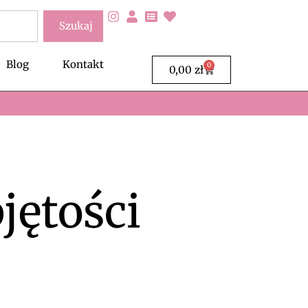
Szukaj
Blog
Kontakt
0
Wózek
0,00
zł
jętości