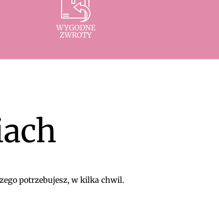
WYGODNE
ZWROTY
iach
zego potrzebujesz, w kilka chwil.