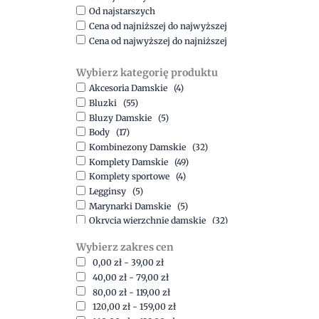
Od najstarszych
Cena od najniższej do najwyższej
Cena od najwyższej do najniższej
Wybierz kategorię produktu
Akcesoria Damskie
(4)
Bluzki
(55)
Bluzy Damskie
(5)
Body
(17)
Kombinezony Damskie
(32)
Komplety Damskie
(49)
Komplety sportowe
(4)
Legginsy
(5)
Marynarki Damskie
(5)
Okrycia wierzchnie damskie
(32)
Spódnice
(5)
Wybierz zakres cen
Spodnie
(15)
0,00
zł
-
39,00
zł
Sukienki
(41)
40,00
zł
-
79,00
zł
Swetry Damskie
(19)
80,00
zł
-
119,00
zł
Szorty
(7)
120,00
zł
-
159,00
zł