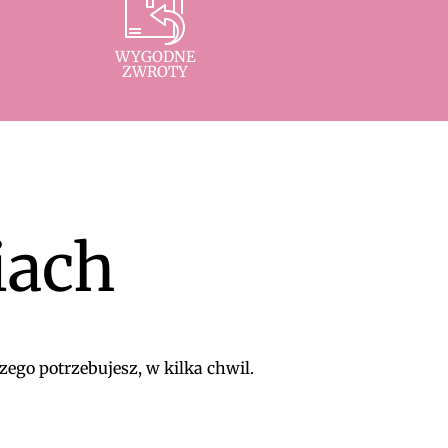
WYGODNE
ZWROTY
iach
zego potrzebujesz, w kilka chwil.