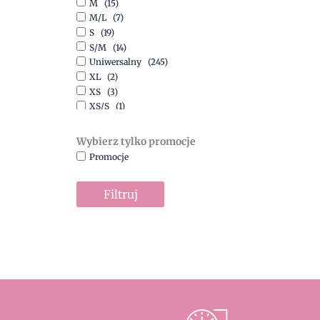
M
(15)
Szary
(10)
M/L
(7)
Turkusowy
(1)
S
(19)
Zielony
(1)
S/M
(14)
Złoty
(1)
Uniwersalny
(245)
XL
(2)
XS
(3)
XS/S
(1)
Wybierz tylko promocje
Promocje
Filtruj