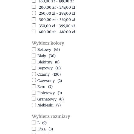
160,00
zł
-
199,00
zł
200,00
zł
-
249,00
zł
250,00
zł
-
299,00
zł
300,00
zł
-
349,00
zł
350,00
zł
-
399,00
zł
400,00
zł
-
449,00
zł
450,00
zł
-
499,00
zł
Wybierz kolory
500,00
zł
-
1500,00
zł
Beżowy
(45)
Biały
(30)
Błękitny
(0)
Brązowy
(11)
Czarny
(100)
Czerwony
(2)
Ecru
(7)
Fioletowy
(0)
Granatowy
(0)
Niebieski
(7)
Oliwkowy
(3)
Wybierz rozmiary
Pomarańczowy
(2)
L
(9)
Różowy
(18)
L/XL
(3)
Srebrny
(1)