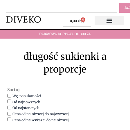
Przejdź
Szukaj
Szu
do
treści
0
Wózek
0,00
zł
DARMOWA DOSTAWA OD 300 ZŁ
długość sukienki a
proporcje
Sortuj
Wg. popularności
Od najnowszych
Od najstarszych
Cena od najniższej do najwyższej
Cena od najwyższej do najniższej