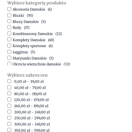
Wybierz kategorię produktu
Akcesoria Damskie
(4)
Bluzki
(55)
Bluzy Damskie
(5)
Body
(17)
Kombinezony Damskie
(32)
Komplety Damskie
(49)
Komplety sportowe
(4)
Legginsy
(5)
Marynarki Damskie
(5)
Okrycia wierzchnie damskie
(32)
Spódnice
(5)
Wybierz zakres cen
Spodnie
(15)
0,00
zł
-
39,00
zł
Sukienki
(41)
40,00
zł
-
79,00
zł
Swetry Damskie
(19)
80,00
zł
-
119,00
zł
Szorty
(7)
120,00
zł
-
159,00
zł
160,00
zł
-
199,00
zł
200,00
zł
-
249,00
zł
250,00
zł
-
299,00
zł
300,00
zł
-
349,00
zł
350,00
zł
-
399,00
zł