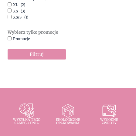
XL
(2)
XS
(3)
XS/S
(1)
Wybierz tylko promocje
Promocje
Filtruj
WYSYŁKA TEGO
EKOLOGICZNE
WYGODNE
SAMEGO DNIA
OPAKOWANIA
ZWROTY