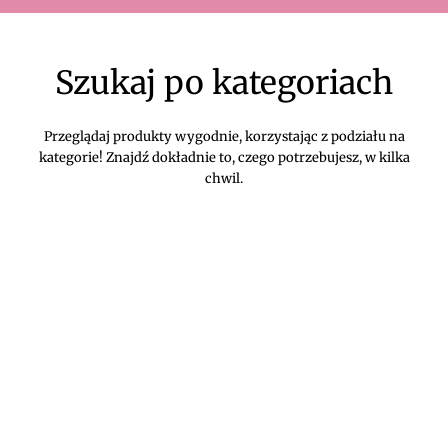
Szukaj po kategoriach
Przeglądaj produkty wygodnie, korzystając z podziału na
kategorie! Znajdź dokładnie to, czego potrzebujesz, w kilka
chwil.
DIVEKO ODZIEŻ DAMSKA ONLINE -
KONTAKT
Oczekujemy Waszych wiadomości! Proszę kontaktować się z
nami w sprawach dotyczących naszego asortymentu,
zwrotów i reklamacji, oraz wszelakiej maści pytań,