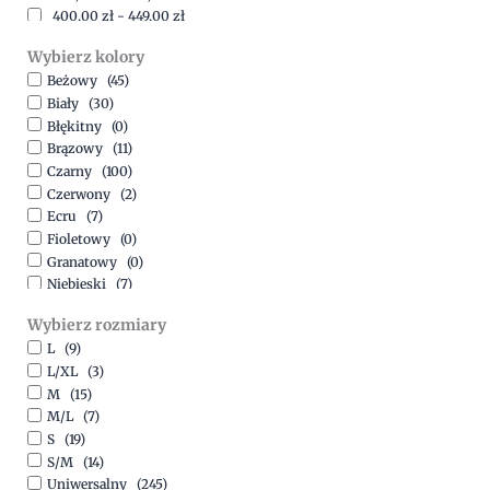
400,00
zł
-
449,00
zł
450,00
zł
-
499,00
zł
Wybierz kolory
500,00
zł
-
1500,00
zł
Beżowy
(45)
Biały
(30)
Błękitny
(0)
Brązowy
(11)
Czarny
(100)
Czerwony
(2)
Ecru
(7)
Fioletowy
(0)
Granatowy
(0)
Niebieski
(7)
Oliwkowy
(3)
Wybierz rozmiary
Pomarańczowy
(2)
L
(9)
Różowy
(18)
L/XL
(3)
Srebrny
(1)
M
(15)
Szary
(10)
M/L
(7)
Turkusowy
(1)
S
(19)
Zielony
(1)
S/M
(14)
Złoty
(1)
Uniwersalny
(245)