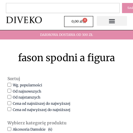
Przejdź
Szukaj
Szu
do
treści
0
Wózek
0,00
zł
DARMOWA DOSTAWA OD 300 ZŁ
fason spodni a figura
Sortuj
Wg. popularności
Od najnowszych
Od najstarszych
Cena od najniższej do najwyższej
Cena od najwyższej do najniższej
Wybierz kategorię produktu
Akcesoria Damskie
(4)