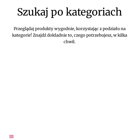
Szukaj po kategoriach
Przeglądaj produkty wygodnie, korzystając z podziału na
kategorie! Znajdź dokładnie to, czego potrzebujesz, w kilka
chwil.
DIVEKO ODZIEŻ DAMSKA ONLINE -
KONTAKT
Oczekujemy Waszych wiadomości! Proszę kontaktować się z
nami w sprawach dotyczących naszego asortymentu,
zwrotów i reklamacji, oraz wszelakiej maści pytań,
rekomendacji.
sklep@diveko.pl