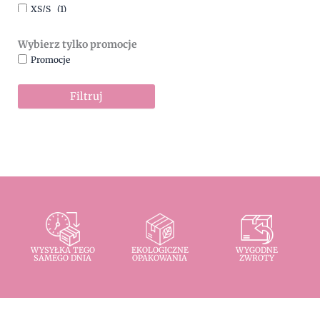
XS/S
(1)
Wybierz tylko promocje
Promocje
Filtruj
WYSYŁKA TEGO
EKOLOGICZNE
WYGODNE
SAMEGO DNIA
OPAKOWANIA
ZWROTY