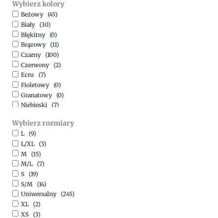
Wybierz kolory
500,00
zł
-
1500,00
zł
Beżowy
(45)
Biały
(30)
Błękitny
(0)
Brązowy
(11)
Czarny
(100)
Czerwony
(2)
Ecru
(7)
Fioletowy
(0)
Granatowy
(0)
Niebieski
(7)
Oliwkowy
(3)
Wybierz rozmiary
Pomarańczowy
(2)
L
(9)
Różowy
(18)
L/XL
(3)
Srebrny
(1)
M
(15)
Szary
(10)
M/L
(7)
Turkusowy
(1)
S
(19)
Zielony
(1)
S/M
(14)
Złoty
(1)
Uniwersalny
(245)
XL
(2)
XS
(3)