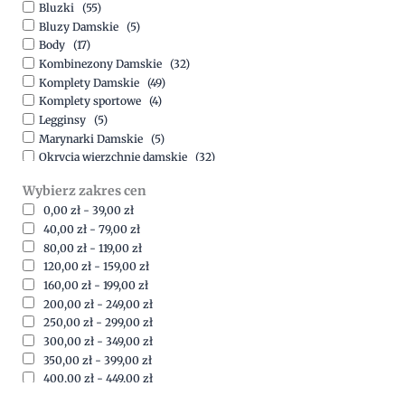
Bluzki
(55)
Bluzy Damskie
(5)
Body
(17)
Kombinezony Damskie
(32)
Komplety Damskie
(49)
Komplety sportowe
(4)
Legginsy
(5)
Marynarki Damskie
(5)
Okrycia wierzchnie damskie
(32)
Spódnice
(5)
Wybierz zakres cen
Spodnie
(15)
0,00
zł
-
39,00
zł
Sukienki
(41)
40,00
zł
-
79,00
zł
Swetry Damskie
(19)
80,00
zł
-
119,00
zł
Szorty
(7)
120,00
zł
-
159,00
zł
160,00
zł
-
199,00
zł
200,00
zł
-
249,00
zł
250,00
zł
-
299,00
zł
300,00
zł
-
349,00
zł
350,00
zł
-
399,00
zł
400,00
zł
-
449,00
zł
450,00
zł
-
499,00
zł