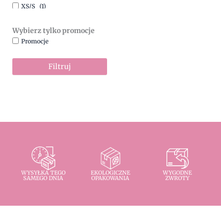
XS/S
(1)
Wybierz tylko promocje
Promocje
Filtruj
WYSYŁKA TEGO
EKOLOGICZNE
WYGODNE
SAMEGO DNIA
OPAKOWANIA
ZWROTY