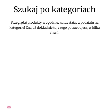
Szukaj po kategoriach
Przeglądaj produkty wygodnie, korzystając z podziału na
kategorie! Znajdź dokładnie to, czego potrzebujesz, w kilka
chwil.
DIVEKO ODZIEŻ DAMSKA ONLINE -
KONTAKT
Oczekujemy Waszych wiadomości! Proszę kontaktować się z
nami w sprawach dotyczących naszego asortymentu,
zwrotów i reklamacji, oraz wszelakiej maści pytań,
rekomendacji.
sklep@diveko.pl