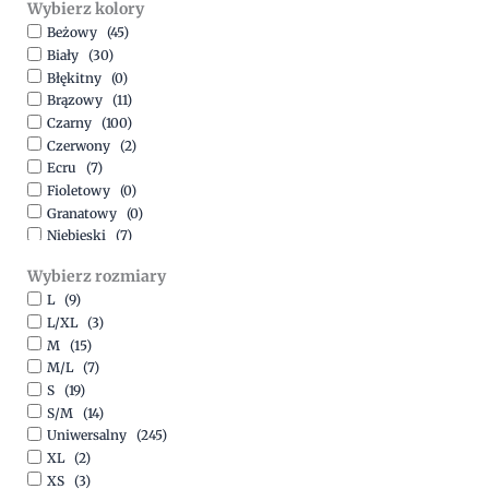
Wybierz kolory
500,00
zł
-
1500,00
zł
Beżowy
(45)
Biały
(30)
Błękitny
(0)
Brązowy
(11)
Czarny
(100)
Czerwony
(2)
Ecru
(7)
Fioletowy
(0)
Granatowy
(0)
Niebieski
(7)
Oliwkowy
(3)
Wybierz rozmiary
Pomarańczowy
(2)
L
(9)
Różowy
(18)
L/XL
(3)
Srebrny
(1)
M
(15)
Szary
(10)
M/L
(7)
Turkusowy
(1)
S
(19)
Zielony
(1)
S/M
(14)
Złoty
(1)
Uniwersalny
(245)
XL
(2)
XS
(3)