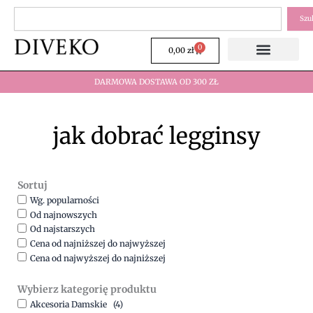
Przejdź
Szukaj
Szu
do
treści
0
Wózek
0,00
zł
DARMOWA DOSTAWA OD 300 ZŁ
jak dobrać legginsy
Sortuj
Wg. popularności
Od najnowszych
Od najstarszych
Cena od najniższej do najwyższej
Cena od najwyższej do najniższej
Wybierz kategorię produktu
Akcesoria Damskie
(4)