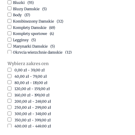
Bluzki
(55)
Bluzy Damskie
(5)
Body
(17)
Kombinezony Damskie
(32)
Komplety Damskie
(49)
Komplety sportowe
(4)
Legginsy
(5)
Marynarki Damskie
(5)
Okrycia wierzchnie damskie
(32)
Spódnice
(5)
Wybierz zakres cen
Spodnie
(15)
0,00
zł
-
39,00
zł
Sukienki
(41)
40,00
zł
-
79,00
zł
Swetry Damskie
(19)
80,00
zł
-
119,00
zł
Szorty
(7)
120,00
zł
-
159,00
zł
160,00
zł
-
199,00
zł
200,00
zł
-
249,00
zł
250,00
zł
-
299,00
zł
300,00
zł
-
349,00
zł
350,00
zł
-
399,00
zł
400,00
zł
-
449,00
zł
450,00
zł
-
499,00
zł