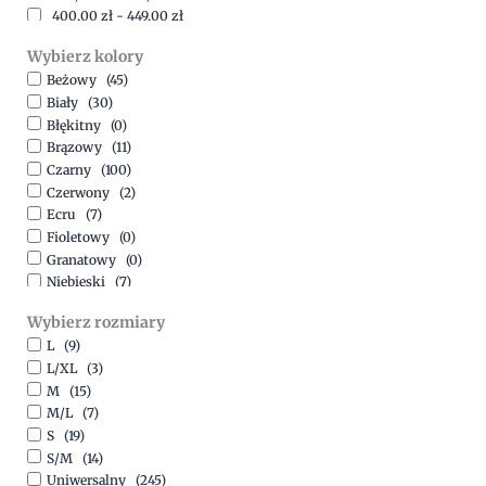
400,00
zł
-
449,00
zł
450,00
zł
-
499,00
zł
Wybierz kolory
500,00
zł
-
1500,00
zł
Beżowy
(45)
Biały
(30)
Błękitny
(0)
Brązowy
(11)
Czarny
(100)
Czerwony
(2)
Ecru
(7)
Fioletowy
(0)
Granatowy
(0)
Niebieski
(7)
Oliwkowy
(3)
Wybierz rozmiary
Pomarańczowy
(2)
L
(9)
Różowy
(18)
L/XL
(3)
Srebrny
(1)
M
(15)
Szary
(10)
M/L
(7)
Turkusowy
(1)
S
(19)
Zielony
(1)
S/M
(14)
Złoty
(1)
Uniwersalny
(245)