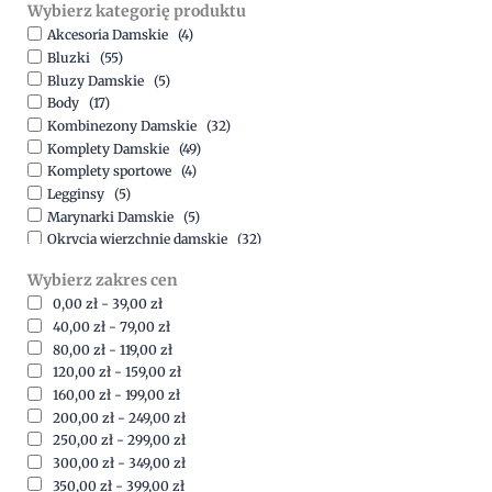
Wybierz kategorię produktu
Akcesoria Damskie
(4)
Bluzki
(55)
Bluzy Damskie
(5)
Body
(17)
Kombinezony Damskie
(32)
Komplety Damskie
(49)
Komplety sportowe
(4)
Legginsy
(5)
Marynarki Damskie
(5)
Okrycia wierzchnie damskie
(32)
Spódnice
(5)
Wybierz zakres cen
Spodnie
(15)
0,00
zł
-
39,00
zł
Sukienki
(41)
40,00
zł
-
79,00
zł
Swetry Damskie
(19)
80,00
zł
-
119,00
zł
Szorty
(7)
120,00
zł
-
159,00
zł
160,00
zł
-
199,00
zł
200,00
zł
-
249,00
zł
250,00
zł
-
299,00
zł
300,00
zł
-
349,00
zł
350,00
zł
-
399,00
zł