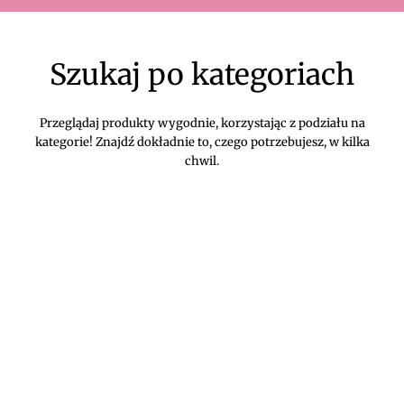
Szukaj po kategoriach
Przeglądaj produkty wygodnie, korzystając z podziału na
kategorie! Znajdź dokładnie to, czego potrzebujesz, w kilka
chwil.
DIVEKO ODZIEŻ DAMSKA ONLINE -
KONTAKT
Oczekujemy Waszych wiadomości! Proszę kontaktować się z
nami w sprawach dotyczących naszego asortymentu,
zwrotów i reklamacji, oraz wszelakiej maści pytań,