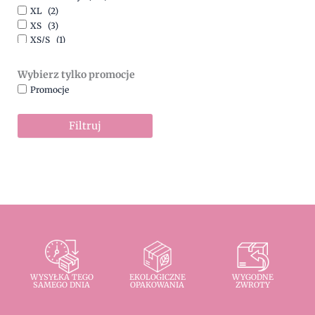
XL
(2)
XS
(3)
XS/S
(1)
Wybierz tylko promocje
Promocje
Filtruj
WYSYŁKA TEGO
EKOLOGICZNE
WYGODNE
SAMEGO DNIA
OPAKOWANIA
ZWROTY