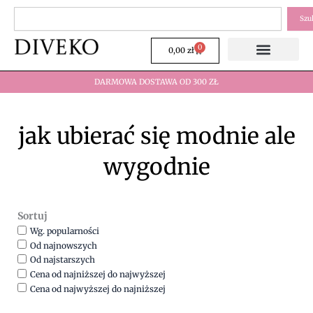
Przejdź
Szukaj
Szu
do
treści
0
Wózek
0,00
zł
DARMOWA DOSTAWA OD 300 ZŁ
jak ubierać się modnie ale
wygodnie
Sortuj
Wg. popularności
Od najnowszych
Od najstarszych
Cena od najniższej do najwyższej
Cena od najwyższej do najniższej