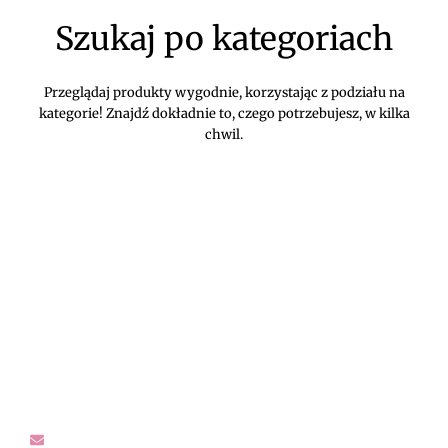
Szukaj po kategoriach
Przeglądaj produkty wygodnie, korzystając z podziału na
kategorie! Znajdź dokładnie to, czego potrzebujesz, w kilka
chwil.
DIVEKO ODZIEŻ DAMSKA ONLINE -
KONTAKT
Oczekujemy Waszych wiadomości! Proszę kontaktować się z
nami w sprawach dotyczących naszego asortymentu,
zwrotów i reklamacji, oraz wszelakiej maści pytań,
rekomendacji.
sklep@diveko.pl