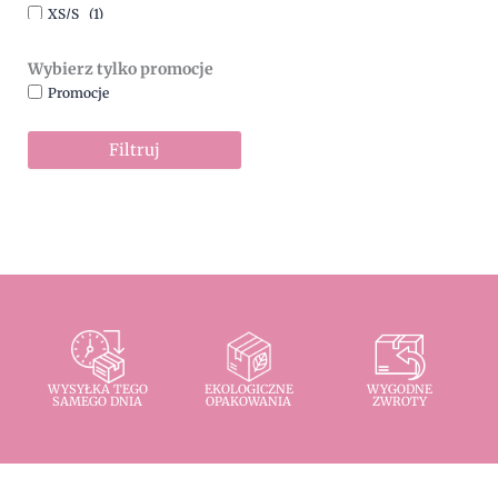
XS/S
(1)
Wybierz tylko promocje
Promocje
Filtruj
WYSYŁKA TEGO
EKOLOGICZNE
WYGODNE
SAMEGO DNIA
OPAKOWANIA
ZWROTY