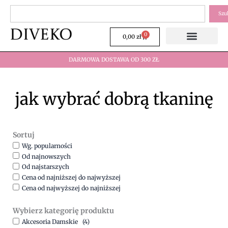
Przejdź
Szukaj
Szu
do
treści
0
Wózek
0,00
zł
DARMOWA DOSTAWA OD 300 ZŁ
jak wybrać dobrą tkaninę
Sortuj
Wg. popularności
Od najnowszych
Od najstarszych
Cena od najniższej do najwyższej
Cena od najwyższej do najniższej
Wybierz kategorię produktu
Akcesoria Damskie
(4)