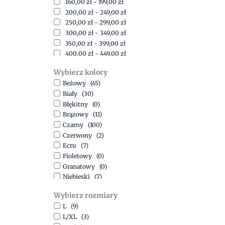
160,00
zł
-
199,00
zł
200,00
zł
-
249,00
zł
250,00
zł
-
299,00
zł
300,00
zł
-
349,00
zł
350,00
zł
-
399,00
zł
400,00
zł
-
449,00
zł
450,00
zł
-
499,00
zł
Wybierz kolory
500,00
zł
-
1500,00
zł
Beżowy
(45)
Biały
(30)
Błękitny
(0)
Brązowy
(11)
Czarny
(100)
Czerwony
(2)
Ecru
(7)
Fioletowy
(0)
Granatowy
(0)
Niebieski
(7)
Oliwkowy
(3)
Wybierz rozmiary
Pomarańczowy
(2)
L
(9)
Różowy
(18)
L/XL
(3)
Srebrny
(1)