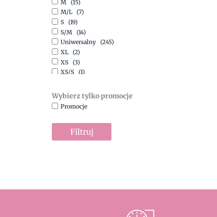
M
(15)
Szary
(10)
M/L
(7)
Turkusowy
(1)
S
(19)
Zielony
(1)
S/M
(14)
Złoty
(1)
Uniwersalny
(245)
XL
(2)
XS
(3)
XS/S
(1)
Wybierz tylko promocje
Promocje
Filtruj