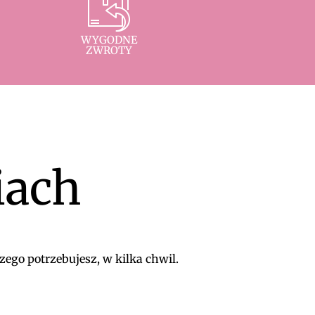
WYGODNE
ZWROTY
iach
zego potrzebujesz, w kilka chwil.