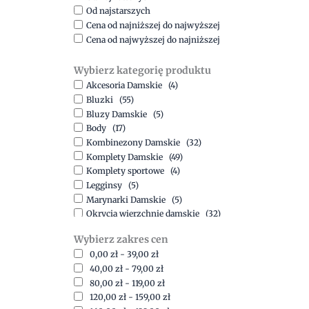
Od najstarszych
Cena od najniższej do najwyższej
Cena od najwyższej do najniższej
Wybierz kategorię produktu
Akcesoria Damskie
(4)
Bluzki
(55)
Bluzy Damskie
(5)
Body
(17)
Kombinezony Damskie
(32)
Komplety Damskie
(49)
Komplety sportowe
(4)
Legginsy
(5)
Marynarki Damskie
(5)
Okrycia wierzchnie damskie
(32)
Spódnice
(5)
Wybierz zakres cen
Spodnie
(15)
0,00
zł
-
39,00
zł
Sukienki
(41)
40,00
zł
-
79,00
zł
Swetry Damskie
(19)
80,00
zł
-
119,00
zł
Szorty
(7)
120,00
zł
-
159,00
zł