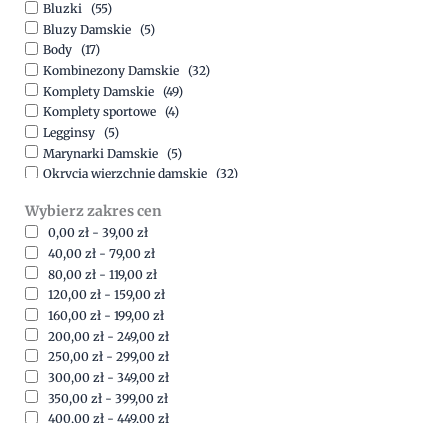
Bluzki
(55)
Bluzy Damskie
(5)
Body
(17)
Kombinezony Damskie
(32)
Komplety Damskie
(49)
Komplety sportowe
(4)
Legginsy
(5)
Marynarki Damskie
(5)
Okrycia wierzchnie damskie
(32)
Spódnice
(5)
Wybierz zakres cen
Spodnie
(15)
0,00
zł
-
39,00
zł
Sukienki
(41)
40,00
zł
-
79,00
zł
Swetry Damskie
(19)
80,00
zł
-
119,00
zł
Szorty
(7)
120,00
zł
-
159,00
zł
160,00
zł
-
199,00
zł
200,00
zł
-
249,00
zł
250,00
zł
-
299,00
zł
300,00
zł
-
349,00
zł
350,00
zł
-
399,00
zł
400,00
zł
-
449,00
zł
450,00
zł
-
499,00
zł