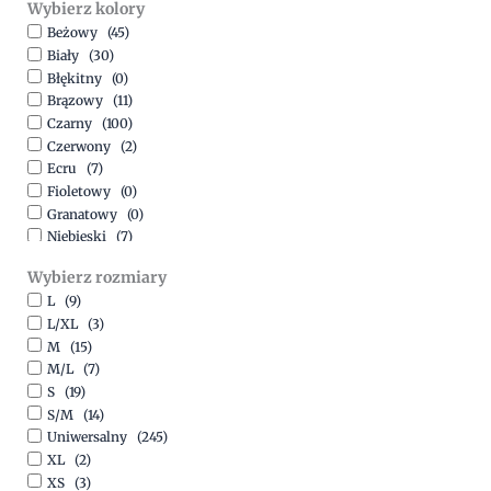
Wybierz kolory
500,00
zł
-
1500,00
zł
Beżowy
(45)
Biały
(30)
Błękitny
(0)
Brązowy
(11)
Czarny
(100)
Czerwony
(2)
Ecru
(7)
Fioletowy
(0)
Granatowy
(0)
Niebieski
(7)
Oliwkowy
(3)
Wybierz rozmiary
Pomarańczowy
(2)
L
(9)
Różowy
(18)
L/XL
(3)
Srebrny
(1)
M
(15)
Szary
(10)
M/L
(7)
Turkusowy
(1)
S
(19)
Zielony
(1)
S/M
(14)
Złoty
(1)
Uniwersalny
(245)
XL
(2)
XS
(3)