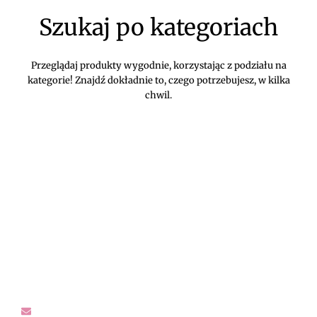
Szukaj po kategoriach
Przeglądaj produkty wygodnie, korzystając z podziału na
kategorie! Znajdź dokładnie to, czego potrzebujesz, w kilka
chwil.
DIVEKO ODZIEŻ DAMSKA ONLINE -
KONTAKT
Oczekujemy Waszych wiadomości! Proszę kontaktować się z
nami w sprawach dotyczących naszego asortymentu,
zwrotów i reklamacji, oraz wszelakiej maści pytań,
rekomendacji.
sklep@diveko.pl