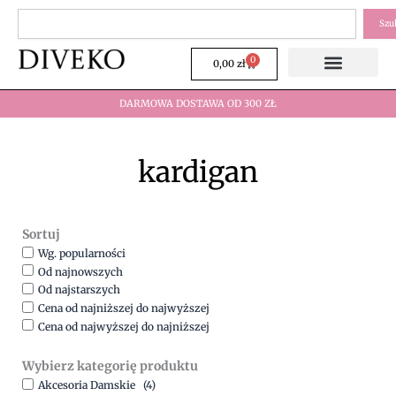
Przejdź
Szukaj
Szu
do
treści
0
Wózek
0,00
zł
DARMOWA DOSTAWA OD 300 ZŁ
kardigan
Sortuj
Wg. popularności
Od najnowszych
Od najstarszych
Cena od najniższej do najwyższej
Cena od najwyższej do najniższej
Wybierz kategorię produktu
Akcesoria Damskie
(4)