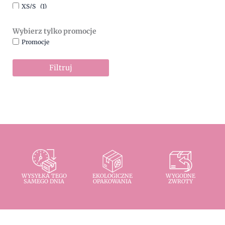
XS/S
(1)
Wybierz tylko promocje
Promocje
Filtruj
WYSYŁKA TEGO
EKOLOGICZNE
WYGODNE
SAMEGO DNIA
OPAKOWANIA
ZWROTY