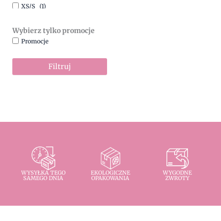
XS/S
(1)
Wybierz tylko promocje
Promocje
Filtruj
WYSYŁKA TEGO
EKOLOGICZNE
WYGODNE
SAMEGO DNIA
OPAKOWANIA
ZWROTY