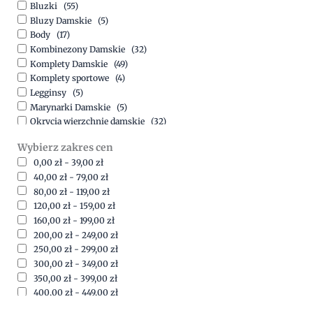
Bluzki
(55)
Bluzy Damskie
(5)
Body
(17)
Kombinezony Damskie
(32)
Komplety Damskie
(49)
Komplety sportowe
(4)
Legginsy
(5)
Marynarki Damskie
(5)
Okrycia wierzchnie damskie
(32)
Spódnice
(5)
Wybierz zakres cen
Spodnie
(15)
0,00
zł
-
39,00
zł
Sukienki
(41)
40,00
zł
-
79,00
zł
Swetry Damskie
(19)
80,00
zł
-
119,00
zł
Szorty
(7)
120,00
zł
-
159,00
zł
160,00
zł
-
199,00
zł
200,00
zł
-
249,00
zł
250,00
zł
-
299,00
zł
300,00
zł
-
349,00
zł
350,00
zł
-
399,00
zł
400,00
zł
-
449,00
zł
450,00
zł
-
499,00
zł