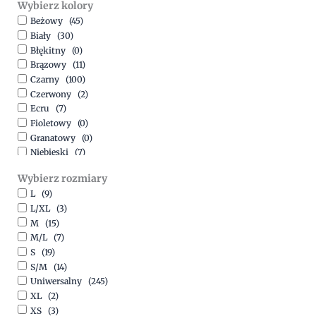
Wybierz kolory
500,00
zł
-
1500,00
zł
Beżowy
(45)
Biały
(30)
Błękitny
(0)
Brązowy
(11)
Czarny
(100)
Czerwony
(2)
Ecru
(7)
Fioletowy
(0)
Granatowy
(0)
Niebieski
(7)
Oliwkowy
(3)
Wybierz rozmiary
Pomarańczowy
(2)
L
(9)
Różowy
(18)
L/XL
(3)
Srebrny
(1)
M
(15)
Szary
(10)
M/L
(7)
Turkusowy
(1)
S
(19)
Zielony
(1)
S/M
(14)
Złoty
(1)
Uniwersalny
(245)
XL
(2)
XS
(3)