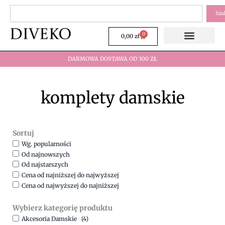
Przejdź
Szukaj
Szu
do
treści
0
Wózek
0,00
zł
DARMOWA DOSTAWA OD 300 ZŁ
komplety damskie
Sortuj
Wg. popularności
Od najnowszych
Od najstarszych
Cena od najniższej do najwyższej
Cena od najwyższej do najniższej
Wybierz kategorię produktu
Akcesoria Damskie
(4)