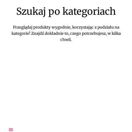
Szukaj po kategoriach
Przeglądaj produkty wygodnie, korzystając z podziału na
kategorie! Znajdź dokładnie to, czego potrzebujesz, w kilka
chwil.
DIVEKO ODZIEŻ DAMSKA ONLINE -
KONTAKT
Oczekujemy Waszych wiadomości! Proszę kontaktować się z
nami w sprawach dotyczących naszego asortymentu,
zwrotów i reklamacji, oraz wszelakiej maści pytań,
rekomendacji.
sklep@diveko.pl