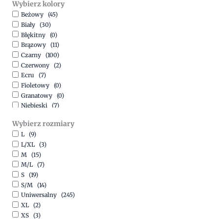
Wybierz kolory
500,00
zł
-
1500,00
zł
Beżowy
(45)
Biały
(30)
Błękitny
(0)
Brązowy
(11)
Czarny
(100)
Czerwony
(2)
Ecru
(7)
Fioletowy
(0)
Granatowy
(0)
Niebieski
(7)
Oliwkowy
(3)
Wybierz rozmiary
Pomarańczowy
(2)
L
(9)
Różowy
(18)
L/XL
(3)
Srebrny
(1)
M
(15)
Szary
(10)
M/L
(7)
Turkusowy
(1)
S
(19)
Zielony
(1)
S/M
(14)
Złoty
(1)
Uniwersalny
(245)
XL
(2)
XS
(3)