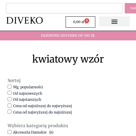
Przejdź
Szukaj
Szu
do
treści
0
Wózek
0,00
zł
DARMOWA DOSTAWA OD 300 ZŁ
kwiatowy wzór
Sortuj
Wg. popularności
Od najnowszych
Od najstarszych
Cena od najniższej do najwyższej
Cena od najwyższej do najniższej
Wybierz kategorię produktu
Akcesoria Damskie
(4)