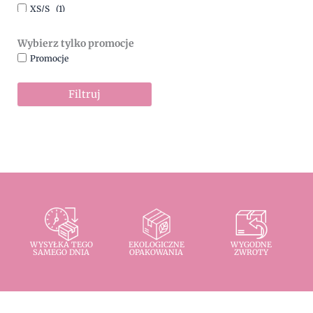
XS/S
(1)
Wybierz tylko promocje
Promocje
Filtruj
WYSYŁKA TEGO
EKOLOGICZNE
WYGODNE
SAMEGO DNIA
OPAKOWANIA
ZWROTY