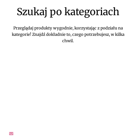
Szukaj po kategoriach
Przeglądaj produkty wygodnie, korzystając z podziału na
kategorie! Znajdź dokładnie to, czego potrzebujesz, w kilka
chwil.
DIVEKO ODZIEŻ DAMSKA ONLINE -
KONTAKT
Oczekujemy Waszych wiadomości! Proszę kontaktować się z
nami w sprawach dotyczących naszego asortymentu,
zwrotów i reklamacji, oraz wszelakiej maści pytań,
rekomendacji.
sklep@diveko.pl