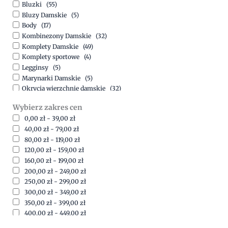
Bluzki
(55)
Bluzy Damskie
(5)
Body
(17)
Kombinezony Damskie
(32)
Komplety Damskie
(49)
Komplety sportowe
(4)
Legginsy
(5)
Marynarki Damskie
(5)
Okrycia wierzchnie damskie
(32)
Spódnice
(5)
Wybierz zakres cen
Spodnie
(15)
0,00
zł
-
39,00
zł
Sukienki
(41)
40,00
zł
-
79,00
zł
Swetry Damskie
(19)
80,00
zł
-
119,00
zł
Szorty
(7)
120,00
zł
-
159,00
zł
160,00
zł
-
199,00
zł
200,00
zł
-
249,00
zł
250,00
zł
-
299,00
zł
300,00
zł
-
349,00
zł
350,00
zł
-
399,00
zł
400,00
zł
-
449,00
zł
450,00
zł
-
499,00
zł