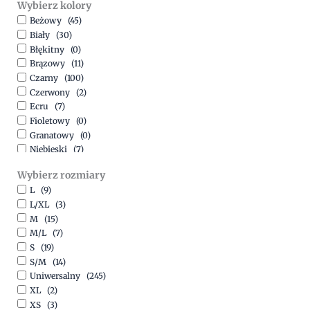
Wybierz kolory
500,00
zł
-
1500,00
zł
Beżowy
(45)
Biały
(30)
Błękitny
(0)
Brązowy
(11)
Czarny
(100)
Czerwony
(2)
Ecru
(7)
Fioletowy
(0)
Granatowy
(0)
Niebieski
(7)
Oliwkowy
(3)
Wybierz rozmiary
Pomarańczowy
(2)
L
(9)
Różowy
(18)
L/XL
(3)
Srebrny
(1)
M
(15)
Szary
(10)
M/L
(7)
Turkusowy
(1)
S
(19)
Zielony
(1)
S/M
(14)
Złoty
(1)
Uniwersalny
(245)
XL
(2)
XS
(3)