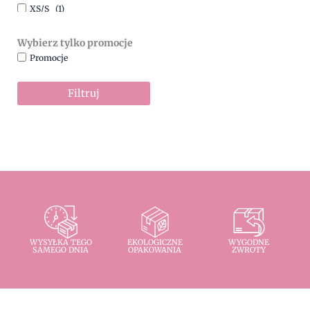
XS/S
(1)
Wybierz tylko promocje
Promocje
Filtruj
WYSYŁKA TEGO
EKOLOGICZNE
WYGODNE
SAMEGO DNIA
OPAKOWANIA
ZWROTY