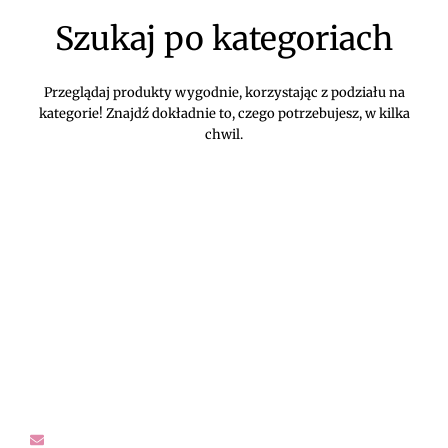
Szukaj po kategoriach
Przeglądaj produkty wygodnie, korzystając z podziału na
kategorie! Znajdź dokładnie to, czego potrzebujesz, w kilka
chwil.
DIVEKO ODZIEŻ DAMSKA ONLINE -
KONTAKT
Oczekujemy Waszych wiadomości! Proszę kontaktować się z
nami w sprawach dotyczących naszego asortymentu,
zwrotów i reklamacji, oraz wszelakiej maści pytań,
rekomendacji.
sklep@diveko.pl