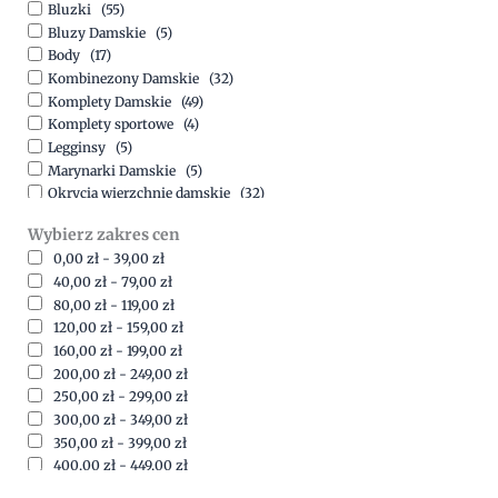
Bluzki
(55)
Bluzy Damskie
(5)
Body
(17)
Kombinezony Damskie
(32)
Komplety Damskie
(49)
Komplety sportowe
(4)
Legginsy
(5)
Marynarki Damskie
(5)
Okrycia wierzchnie damskie
(32)
Spódnice
(5)
Wybierz zakres cen
Spodnie
(15)
0,00
zł
-
39,00
zł
Sukienki
(41)
40,00
zł
-
79,00
zł
Swetry Damskie
(19)
80,00
zł
-
119,00
zł
Szorty
(7)
120,00
zł
-
159,00
zł
160,00
zł
-
199,00
zł
200,00
zł
-
249,00
zł
250,00
zł
-
299,00
zł
300,00
zł
-
349,00
zł
350,00
zł
-
399,00
zł
400,00
zł
-
449,00
zł
450,00
zł
-
499,00
zł