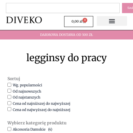
Przejdź
Szukaj
Szu
do
treści
0
Wózek
0,00
zł
DARMOWA DOSTAWA OD 300 ZŁ
legginsy do pracy
Sortuj
Wg. popularności
Od najnowszych
Od najstarszych
Cena od najniższej do najwyższej
Cena od najwyższej do najniższej
Wybierz kategorię produktu
Akcesoria Damskie
(4)