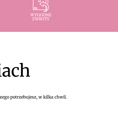
WYGODNE
ZWROTY
iach
zego potrzebujesz, w kilka chwil.