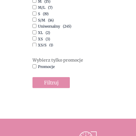
M
(15)
Szary
(10)
M/L
(7)
Turkusowy
(1)
S
(19)
Zielony
(1)
S/M
(14)
Złoty
(1)
Uniwersalny
(245)
XL
(2)
XS
(3)
XS/S
(1)
Wybierz tylko promocje
Promocje
Filtruj