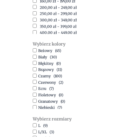
160,00
zł
-
199,00
zł
200,00
zł
-
249,00
zł
250,00
zł
-
299,00
zł
300,00
zł
-
349,00
zł
350,00
zł
-
399,00
zł
400,00
zł
-
449,00
zł
450,00
zł
-
499,00
zł
Wybierz kolory
500,00
zł
-
1500,00
zł
Beżowy
(45)
Biały
(30)
Błękitny
(0)
Brązowy
(11)
Czarny
(100)
Czerwony
(2)
Ecru
(7)
Fioletowy
(0)
Granatowy
(0)
Niebieski
(7)
Oliwkowy
(3)
Wybierz rozmiary
Pomarańczowy
(2)
L
(9)
Różowy
(18)
L/XL
(3)
Srebrny
(1)