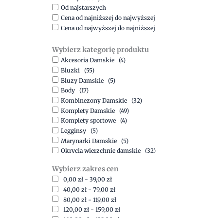
Od najstarszych
Cena od najniższej do najwyższej
Cena od najwyższej do najniższej
Wybierz kategorię produktu
Akcesoria Damskie
(4)
Bluzki
(55)
Bluzy Damskie
(5)
Body
(17)
Kombinezony Damskie
(32)
Komplety Damskie
(49)
Komplety sportowe
(4)
Legginsy
(5)
Marynarki Damskie
(5)
Okrycia wierzchnie damskie
(32)
Spódnice
(5)
Wybierz zakres cen
Spodnie
(15)
0,00
zł
-
39,00
zł
Sukienki
(41)
40,00
zł
-
79,00
zł
Swetry Damskie
(19)
80,00
zł
-
119,00
zł
Szorty
(7)
120,00
zł
-
159,00
zł