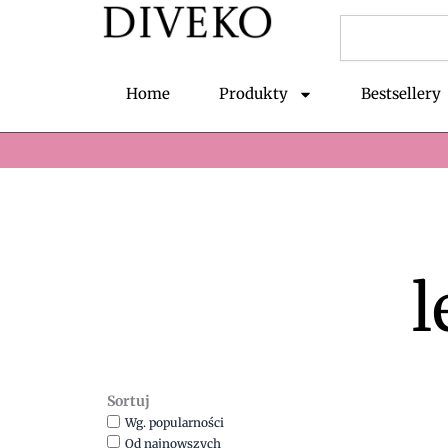
Przejdź
Szukaj
do
treści
Home
Produkty
Bestsellery
l
Sortuj
Wg. popularności
Od najnowszych