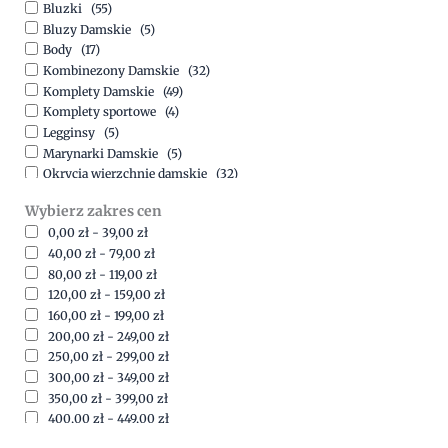
Bluzki
(55)
Bluzy Damskie
(5)
Body
(17)
Kombinezony Damskie
(32)
Komplety Damskie
(49)
Komplety sportowe
(4)
Legginsy
(5)
Marynarki Damskie
(5)
Okrycia wierzchnie damskie
(32)
Spódnice
(5)
Wybierz zakres cen
Spodnie
(15)
0,00
zł
-
39,00
zł
Sukienki
(41)
40,00
zł
-
79,00
zł
Swetry Damskie
(19)
80,00
zł
-
119,00
zł
Szorty
(7)
120,00
zł
-
159,00
zł
160,00
zł
-
199,00
zł
200,00
zł
-
249,00
zł
250,00
zł
-
299,00
zł
300,00
zł
-
349,00
zł
350,00
zł
-
399,00
zł
400,00
zł
-
449,00
zł
450,00
zł
-
499,00
zł