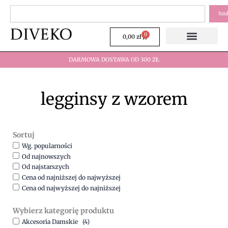
Przejdź
Szukaj
Szu
do
treści
0
Wózek
0,00
zł
DARMOWA DOSTAWA OD 300 ZŁ
legginsy z wzorem
Sortuj
Wg. popularności
Od najnowszych
Od najstarszych
Cena od najniższej do najwyższej
Cena od najwyższej do najniższej
Wybierz kategorię produktu
Akcesoria Damskie
(4)