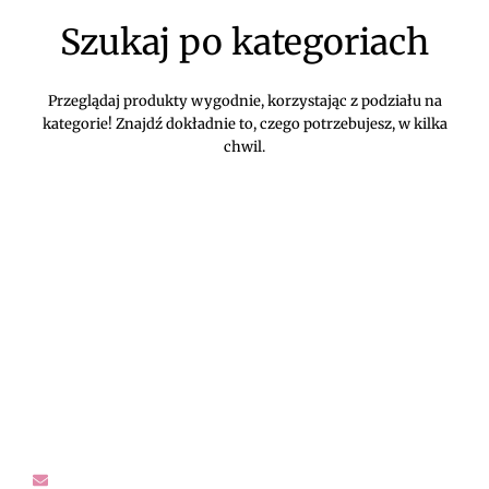
Szukaj po kategoriach
Przeglądaj produkty wygodnie, korzystając z podziału na
kategorie! Znajdź dokładnie to, czego potrzebujesz, w kilka
chwil.
DIVEKO ODZIEŻ DAMSKA ONLINE -
KONTAKT
Oczekujemy Waszych wiadomości! Proszę kontaktować się z
nami w sprawach dotyczących naszego asortymentu,
zwrotów i reklamacji, oraz wszelakiej maści pytań,
rekomendacji.
sklep@diveko.pl