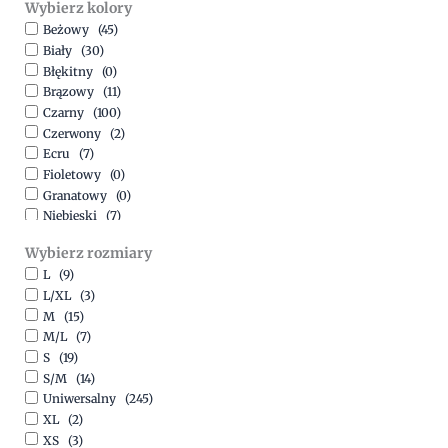
Wybierz kolory
500,00
zł
-
1500,00
zł
Beżowy
(45)
Biały
(30)
Błękitny
(0)
Brązowy
(11)
Czarny
(100)
Czerwony
(2)
Ecru
(7)
Fioletowy
(0)
Granatowy
(0)
Niebieski
(7)
Oliwkowy
(3)
Wybierz rozmiary
Pomarańczowy
(2)
L
(9)
Różowy
(18)
L/XL
(3)
Srebrny
(1)
M
(15)
Szary
(10)
M/L
(7)
Turkusowy
(1)
S
(19)
Zielony
(1)
S/M
(14)
Złoty
(1)
Uniwersalny
(245)
XL
(2)
XS
(3)