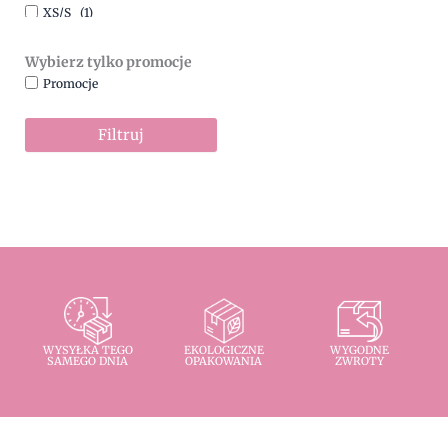
XS/S
(1)
Wybierz tylko promocje
Promocje
Filtruj
WYSYŁKA TEGO
EKOLOGICZNE
WYGODNE
SAMEGO DNIA
OPAKOWANIA
ZWROTY