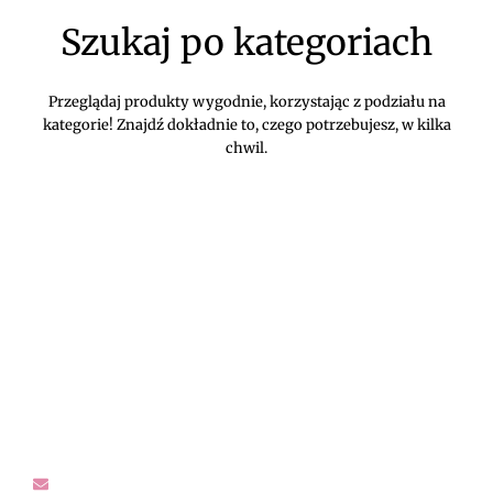
Szukaj po kategoriach
Przeglądaj produkty wygodnie, korzystając z podziału na
kategorie! Znajdź dokładnie to, czego potrzebujesz, w kilka
chwil.
DIVEKO ODZIEŻ DAMSKA ONLINE -
KONTAKT
Oczekujemy Waszych wiadomości! Proszę kontaktować się z
nami w sprawach dotyczących naszego asortymentu,
zwrotów i reklamacji, oraz wszelakiej maści pytań,
rekomendacji.
sklep@diveko.pl