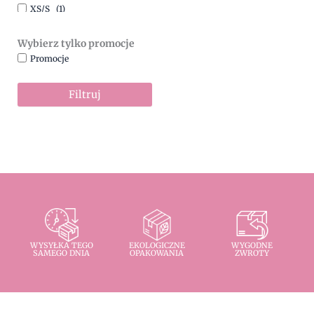
XS/S
(1)
Wybierz tylko promocje
Promocje
Filtruj
WYSYŁKA TEGO
EKOLOGICZNE
WYGODNE
SAMEGO DNIA
OPAKOWANIA
ZWROTY