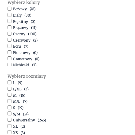
Wybierz kolory
500,00
zł
-
1500,00
zł
Beżowy
(45)
Biały
(30)
Błękitny
(0)
Brązowy
(11)
Czarny
(100)
Czerwony
(2)
Ecru
(7)
Fioletowy
(0)
Granatowy
(0)
Niebieski
(7)
Oliwkowy
(3)
Wybierz rozmiary
Pomarańczowy
(2)
L
(9)
Różowy
(18)
L/XL
(3)
Srebrny
(1)
M
(15)
Szary
(10)
M/L
(7)
Turkusowy
(1)
S
(19)
Zielony
(1)
S/M
(14)
Złoty
(1)
Uniwersalny
(245)
XL
(2)
XS
(3)