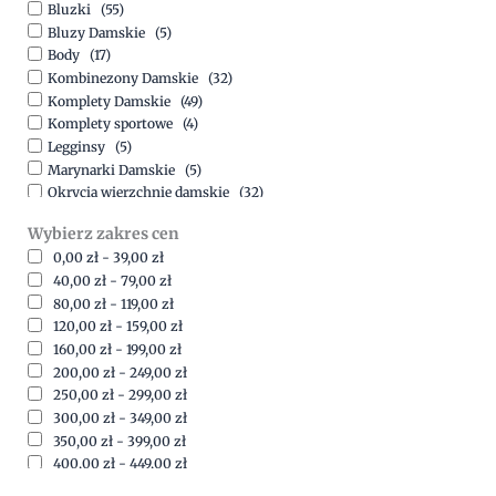
Bluzki
(55)
Bluzy Damskie
(5)
Body
(17)
Kombinezony Damskie
(32)
Komplety Damskie
(49)
Komplety sportowe
(4)
Legginsy
(5)
Marynarki Damskie
(5)
Okrycia wierzchnie damskie
(32)
Spódnice
(5)
Wybierz zakres cen
Spodnie
(15)
0,00
zł
-
39,00
zł
Sukienki
(41)
40,00
zł
-
79,00
zł
Swetry Damskie
(19)
80,00
zł
-
119,00
zł
Szorty
(7)
120,00
zł
-
159,00
zł
160,00
zł
-
199,00
zł
200,00
zł
-
249,00
zł
250,00
zł
-
299,00
zł
300,00
zł
-
349,00
zł
350,00
zł
-
399,00
zł
400,00
zł
-
449,00
zł
450,00
zł
-
499,00
zł