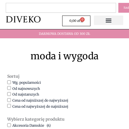
Przejdź
Szukaj
Szu
do
treści
0
Wózek
0,00
zł
DARMOWA DOSTAWA OD 300 ZŁ
moda i wygoda
Sortuj
Wg. popularności
Od najnowszych
Od najstarszych
Cena od najniższej do najwyższej
Cena od najwyższej do najniższej
Wybierz kategorię produktu
Akcesoria Damskie
(4)