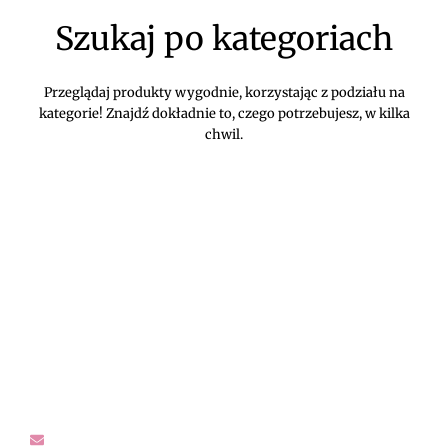
Szukaj po kategoriach
Przeglądaj produkty wygodnie, korzystając z podziału na
kategorie! Znajdź dokładnie to, czego potrzebujesz, w kilka
chwil.
DIVEKO ODZIEŻ DAMSKA ONLINE -
KONTAKT
Oczekujemy Waszych wiadomości! Proszę kontaktować się z
nami w sprawach dotyczących naszego asortymentu,
zwrotów i reklamacji, oraz wszelakiej maści pytań,
rekomendacji.
sklep@diveko.pl