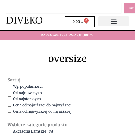
Przejdź
Szukaj
Szu
do
treści
0
Wózek
0,00
zł
DARMOWA DOSTAWA OD 300 ZŁ
oversize
Sortuj
Wg. popularności
Od najnowszych
Od najstarszych
Cena od najniższej do najwyższej
Cena od najwyższej do najniższej
Wybierz kategorię produktu
Akcesoria Damskie
(4)