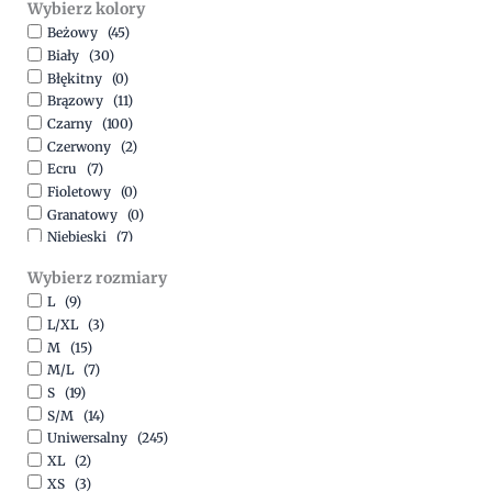
Wybierz kolory
500,00
zł
-
1500,00
zł
Beżowy
(45)
Biały
(30)
Błękitny
(0)
Brązowy
(11)
Czarny
(100)
Czerwony
(2)
Ecru
(7)
Fioletowy
(0)
Granatowy
(0)
Niebieski
(7)
Oliwkowy
(3)
Wybierz rozmiary
Pomarańczowy
(2)
L
(9)
Różowy
(18)
L/XL
(3)
Srebrny
(1)
M
(15)
Szary
(10)
M/L
(7)
Turkusowy
(1)
S
(19)
Zielony
(1)
S/M
(14)
Złoty
(1)
Uniwersalny
(245)
XL
(2)
XS
(3)