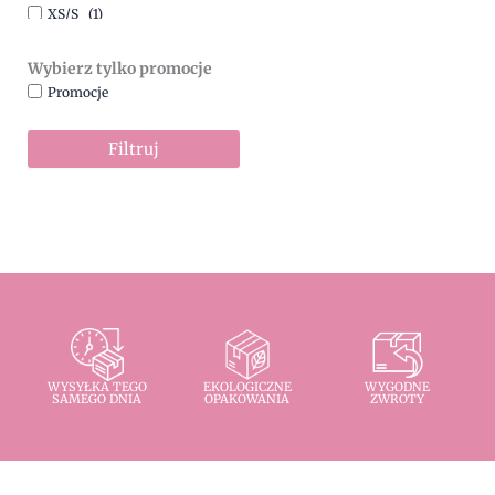
XS/S
(1)
Wybierz tylko promocje
Promocje
Filtruj
WYSYŁKA TEGO
EKOLOGICZNE
WYGODNE
SAMEGO DNIA
OPAKOWANIA
ZWROTY