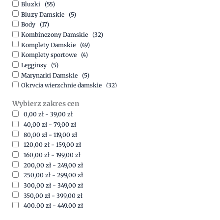
Bluzki
(55)
Bluzy Damskie
(5)
Body
(17)
Kombinezony Damskie
(32)
Komplety Damskie
(49)
Komplety sportowe
(4)
Legginsy
(5)
Marynarki Damskie
(5)
Okrycia wierzchnie damskie
(32)
Spódnice
(5)
Wybierz zakres cen
Spodnie
(15)
0,00
zł
-
39,00
zł
Sukienki
(41)
40,00
zł
-
79,00
zł
Swetry Damskie
(19)
80,00
zł
-
119,00
zł
Szorty
(7)
120,00
zł
-
159,00
zł
160,00
zł
-
199,00
zł
200,00
zł
-
249,00
zł
250,00
zł
-
299,00
zł
300,00
zł
-
349,00
zł
350,00
zł
-
399,00
zł
400,00
zł
-
449,00
zł
450,00
zł
-
499,00
zł