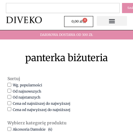
Przejdź
Szukaj
Szu
do
treści
0
Wózek
0,00
zł
DARMOWA DOSTAWA OD 300 ZŁ
panterka biżuteria
Sortuj
Wg. popularności
Od najnowszych
Od najstarszych
Cena od najniższej do najwyższej
Cena od najwyższej do najniższej
Wybierz kategorię produktu
Akcesoria Damskie
(4)