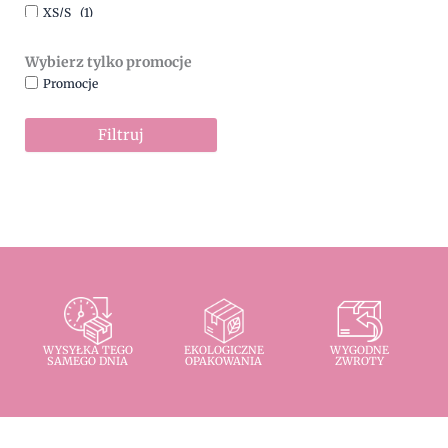
XS/S
(1)
Wybierz tylko promocje
Promocje
Filtruj
WYSYŁKA TEGO
EKOLOGICZNE
WYGODNE
SAMEGO DNIA
OPAKOWANIA
ZWROTY