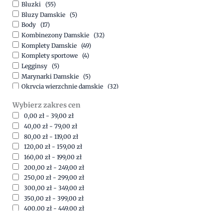
Bluzki
(55)
Bluzy Damskie
(5)
Body
(17)
Kombinezony Damskie
(32)
Komplety Damskie
(49)
Komplety sportowe
(4)
Legginsy
(5)
Marynarki Damskie
(5)
Okrycia wierzchnie damskie
(32)
Spódnice
(5)
Wybierz zakres cen
Spodnie
(15)
0,00
zł
-
39,00
zł
Sukienki
(41)
40,00
zł
-
79,00
zł
Swetry Damskie
(19)
80,00
zł
-
119,00
zł
Szorty
(7)
120,00
zł
-
159,00
zł
160,00
zł
-
199,00
zł
200,00
zł
-
249,00
zł
250,00
zł
-
299,00
zł
300,00
zł
-
349,00
zł
350,00
zł
-
399,00
zł
400,00
zł
-
449,00
zł
450,00
zł
-
499,00
zł