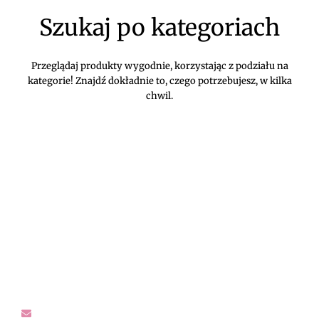
Szukaj po kategoriach
Przeglądaj produkty wygodnie, korzystając z podziału na
kategorie! Znajdź dokładnie to, czego potrzebujesz, w kilka
chwil.
DIVEKO ODZIEŻ DAMSKA ONLINE -
KONTAKT
Oczekujemy Waszych wiadomości! Proszę kontaktować się z
nami w sprawach dotyczących naszego asortymentu,
zwrotów i reklamacji, oraz wszelakiej maści pytań,
rekomendacji.
sklep@diveko.pl