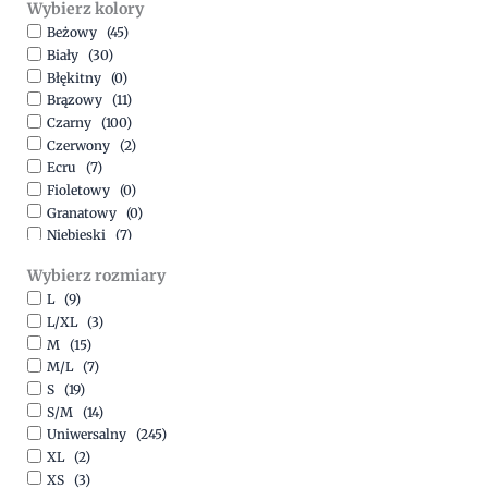
Wybierz kolory
500,00
zł
-
1500,00
zł
Beżowy
(45)
Biały
(30)
Błękitny
(0)
Brązowy
(11)
Czarny
(100)
Czerwony
(2)
Ecru
(7)
Fioletowy
(0)
Granatowy
(0)
Niebieski
(7)
Oliwkowy
(3)
Wybierz rozmiary
Pomarańczowy
(2)
L
(9)
Różowy
(18)
L/XL
(3)
Srebrny
(1)
M
(15)
Szary
(10)
M/L
(7)
Turkusowy
(1)
S
(19)
Zielony
(1)
S/M
(14)
Złoty
(1)
Uniwersalny
(245)
XL
(2)
XS
(3)