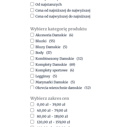
Od najstarszych
Cena od najniższej do najwyższej
Cena od najwyższej do najniższej
Wybierz kategorię produktu
Akcesoria Damskie
(4)
Bluzki
(55)
Bluzy Damskie
(5)
Body
(17)
Kombinezony Damskie
(32)
Komplety Damskie
(49)
Komplety sportowe
(4)
Legginsy
(5)
Marynarki Damskie
(5)
Okrycia wierzchnie damskie
(32)
Spódnice
(5)
Wybierz zakres cen
Spodnie
(15)
0,00
zł
-
39,00
zł
Sukienki
(41)
40,00
zł
-
79,00
zł
Swetry Damskie
(19)
80,00
zł
-
119,00
zł
Szorty
(7)
120,00
zł
-
159,00
zł