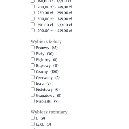
160,00
zł
-
199,00
zł
200,00
zł
-
249,00
zł
250,00
zł
-
299,00
zł
300,00
zł
-
349,00
zł
350,00
zł
-
399,00
zł
400,00
zł
-
449,00
zł
450,00
zł
-
499,00
zł
Wybierz kolory
500,00
zł
-
1500,00
zł
Beżowy
(45)
Biały
(30)
Błękitny
(0)
Brązowy
(11)
Czarny
(100)
Czerwony
(2)
Ecru
(7)
Fioletowy
(0)
Granatowy
(0)
Niebieski
(7)
Oliwkowy
(3)
Wybierz rozmiary
Pomarańczowy
(2)
L
(9)
Różowy
(18)
L/XL
(3)
Srebrny
(1)