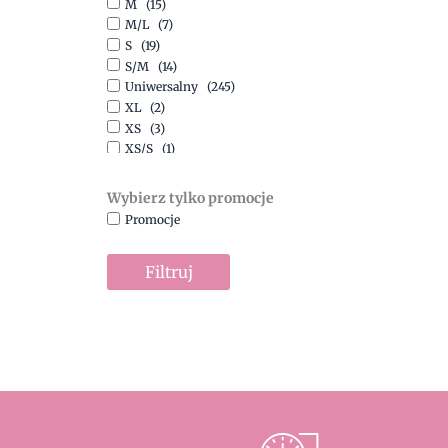
M
(15)
Szary
(10)
M/L
(7)
Turkusowy
(1)
S
(19)
Zielony
(1)
S/M
(14)
Złoty
(1)
Uniwersalny
(245)
XL
(2)
XS
(3)
XS/S
(1)
Wybierz tylko promocje
Promocje
Filtruj