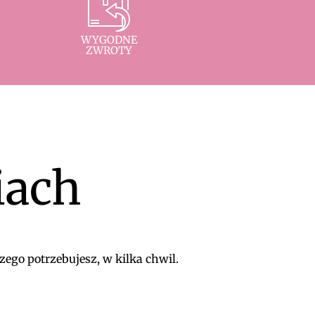
WYGODNE
ZWROTY
iach
zego potrzebujesz, w kilka chwil.