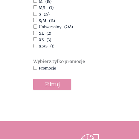
M
(15)
Szary
(10)
M/L
(7)
Turkusowy
(1)
S
(19)
Zielony
(1)
S/M
(14)
Złoty
(1)
Uniwersalny
(245)
XL
(2)
XS
(3)
XS/S
(1)
Wybierz tylko promocje
Promocje
Filtruj