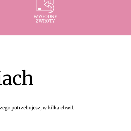
WYGODNE
ZWROTY
iach
zego potrzebujesz, w kilka chwil.