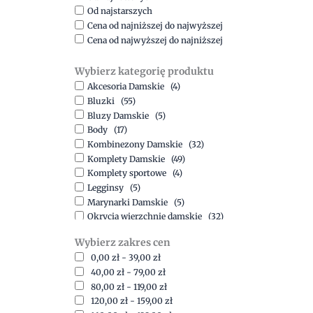
Od najstarszych
Cena od najniższej do najwyższej
Cena od najwyższej do najniższej
Wybierz kategorię produktu
Akcesoria Damskie
(4)
Bluzki
(55)
Bluzy Damskie
(5)
Body
(17)
Kombinezony Damskie
(32)
Komplety Damskie
(49)
Komplety sportowe
(4)
Legginsy
(5)
Marynarki Damskie
(5)
Okrycia wierzchnie damskie
(32)
Spódnice
(5)
Wybierz zakres cen
Spodnie
(15)
0,00
zł
-
39,00
zł
Sukienki
(41)
40,00
zł
-
79,00
zł
Swetry Damskie
(19)
80,00
zł
-
119,00
zł
Szorty
(7)
120,00
zł
-
159,00
zł