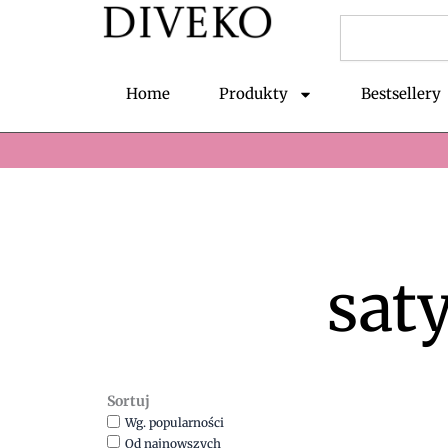
Przejdź
Szukaj
do
treści
Home
Produkty
Bestsellery
sat
Sortuj
Wg. popularności
Od najnowszych