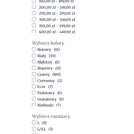
160,00
zł
-
199,00
zł
200,00
zł
-
249,00
zł
250,00
zł
-
299,00
zł
300,00
zł
-
349,00
zł
350,00
zł
-
399,00
zł
400,00
zł
-
449,00
zł
450,00
zł
-
499,00
zł
Wybierz kolory
500,00
zł
-
1500,00
zł
Beżowy
(45)
Biały
(30)
Błękitny
(0)
Brązowy
(11)
Czarny
(100)
Czerwony
(2)
Ecru
(7)
Fioletowy
(0)
Granatowy
(0)
Niebieski
(7)
Oliwkowy
(3)
Wybierz rozmiary
Pomarańczowy
(2)
L
(9)
Różowy
(18)
L/XL
(3)
Srebrny
(1)