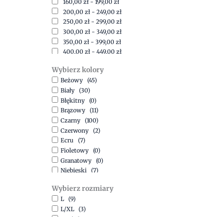
160,00
zł
-
199,00
zł
200,00
zł
-
249,00
zł
250,00
zł
-
299,00
zł
300,00
zł
-
349,00
zł
350,00
zł
-
399,00
zł
400,00
zł
-
449,00
zł
450,00
zł
-
499,00
zł
Wybierz kolory
500,00
zł
-
1500,00
zł
Beżowy
(45)
Biały
(30)
Błękitny
(0)
Brązowy
(11)
Czarny
(100)
Czerwony
(2)
Ecru
(7)
Fioletowy
(0)
Granatowy
(0)
Niebieski
(7)
Oliwkowy
(3)
Wybierz rozmiary
Pomarańczowy
(2)
L
(9)
Różowy
(18)
L/XL
(3)
Srebrny
(1)