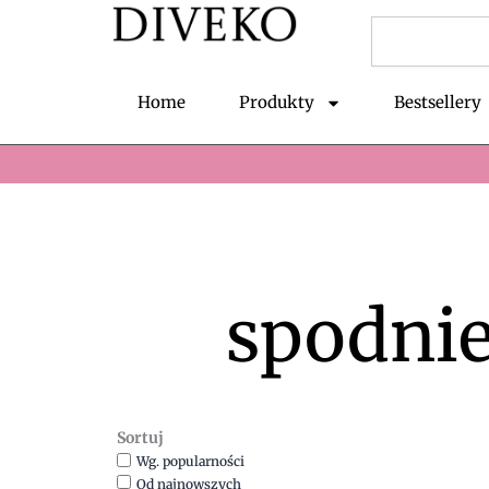
Przejdź
Szukaj
do
treści
Home
Produkty
Bestsellery
spodnie
Sortuj
Wg. popularności
Od najnowszych