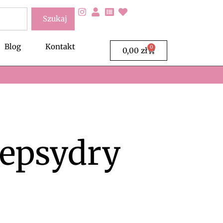
Szukaj
Blog
Kontakt
0
Wózek
0,00
zł
lepsydry