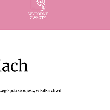
WYGODNE
ZWROTY
iach
zego potrzebujesz, w kilka chwil.