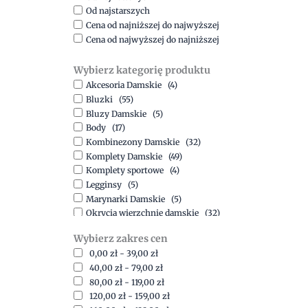
Od najstarszych
Cena od najniższej do najwyższej
Cena od najwyższej do najniższej
Wybierz kategorię produktu
Akcesoria Damskie
(4)
Bluzki
(55)
Bluzy Damskie
(5)
Body
(17)
Kombinezony Damskie
(32)
Komplety Damskie
(49)
Komplety sportowe
(4)
Legginsy
(5)
Marynarki Damskie
(5)
Okrycia wierzchnie damskie
(32)
Spódnice
(5)
Wybierz zakres cen
Spodnie
(15)
0,00
zł
-
39,00
zł
Sukienki
(41)
40,00
zł
-
79,00
zł
Swetry Damskie
(19)
80,00
zł
-
119,00
zł
Szorty
(7)
120,00
zł
-
159,00
zł