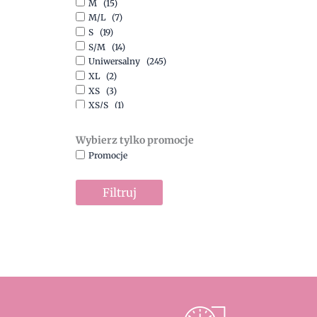
M
(15)
Szary
(10)
M/L
(7)
Turkusowy
(1)
S
(19)
Zielony
(1)
S/M
(14)
Złoty
(1)
Uniwersalny
(245)
XL
(2)
XS
(3)
XS/S
(1)
Wybierz tylko promocje
Promocje
Filtruj