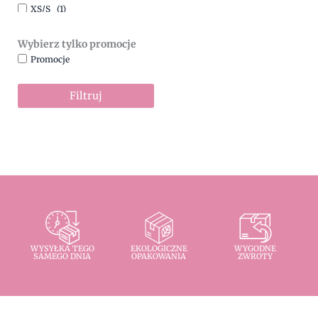
XS/S
(1)
Wybierz tylko promocje
Promocje
Filtruj
WYSYŁKA TEGO
EKOLOGICZNE
WYGODNE
SAMEGO DNIA
OPAKOWANIA
ZWROTY