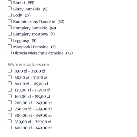
Bluzki
(55)
Bluzy Damskie
(5)
Body
(17)
Kombinezony Damskie
(32)
Komplety Damskie
(49)
Komplety sportowe
(4)
Legginsy
(5)
Marynarki Damskie
(5)
Okrycia wierzchnie damskie
(32)
Spódnice
(5)
Wybierz zakres cen
Spodnie
(15)
0,00
zł
-
39,00
zł
Sukienki
(41)
40,00
zł
-
79,00
zł
Swetry Damskie
(19)
80,00
zł
-
119,00
zł
Szorty
(7)
120,00
zł
-
159,00
zł
160,00
zł
-
199,00
zł
200,00
zł
-
249,00
zł
250,00
zł
-
299,00
zł
300,00
zł
-
349,00
zł
350,00
zł
-
399,00
zł
400,00
zł
-
449,00
zł
450,00
zł
-
499,00
zł