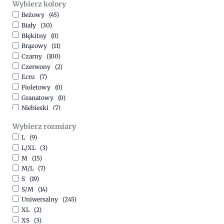
Wybierz kolory
500,00
zł
-
1500,00
zł
Beżowy
(45)
Biały
(30)
Błękitny
(0)
Brązowy
(11)
Czarny
(100)
Czerwony
(2)
Ecru
(7)
Fioletowy
(0)
Granatowy
(0)
Niebieski
(7)
Oliwkowy
(3)
Wybierz rozmiary
Pomarańczowy
(2)
L
(9)
Różowy
(18)
L/XL
(3)
Srebrny
(1)
M
(15)
Szary
(10)
M/L
(7)
Turkusowy
(1)
S
(19)
Zielony
(1)
S/M
(14)
Złoty
(1)
Uniwersalny
(245)
XL
(2)
XS
(3)