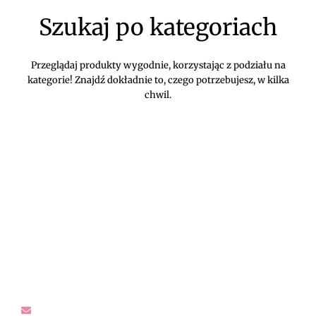
Szukaj po kategoriach
Przeglądaj produkty wygodnie, korzystając z podziału na
kategorie! Znajdź dokładnie to, czego potrzebujesz, w kilka
chwil.
DIVEKO ODZIEŻ DAMSKA ONLINE -
KONTAKT
Oczekujemy Waszych wiadomości! Proszę kontaktować się z
nami w sprawach dotyczących naszego asortymentu,
zwrotów i reklamacji, oraz wszelakiej maści pytań,
rekomendacji.
sklep@diveko.pl