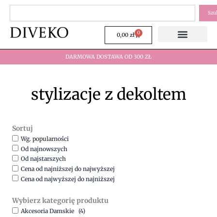
Przejdź
Szukaj
Szu
do
treści
0
Wózek
0,00
zł
DARMOWA DOSTAWA OD 300 ZŁ
stylizacje z dekoltem
Sortuj
Wg. popularności
Od najnowszych
Od najstarszych
Cena od najniższej do najwyższej
Cena od najwyższej do najniższej
Wybierz kategorię produktu
Akcesoria Damskie
(4)