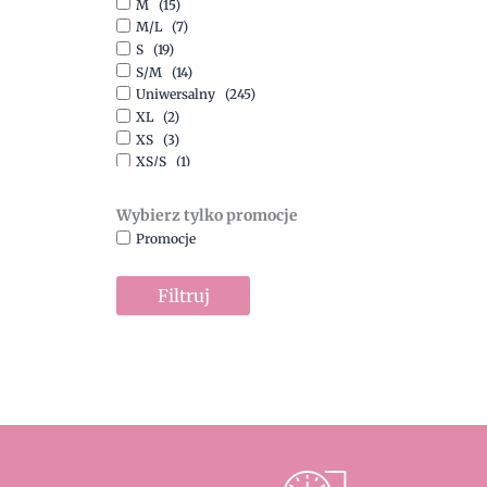
M
(15)
Szary
(10)
M/L
(7)
Turkusowy
(1)
S
(19)
Zielony
(1)
S/M
(14)
Złoty
(1)
Uniwersalny
(245)
XL
(2)
XS
(3)
XS/S
(1)
Wybierz tylko promocje
Promocje
Filtruj