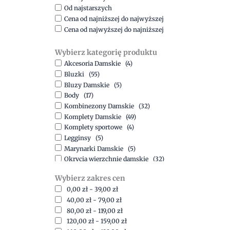
Od najstarszych
Cena od najniższej do najwyższej
Cena od najwyższej do najniższej
Wybierz kategorię produktu
Akcesoria Damskie
(4)
Bluzki
(55)
Bluzy Damskie
(5)
Body
(17)
Kombinezony Damskie
(32)
Komplety Damskie
(49)
Komplety sportowe
(4)
Legginsy
(5)
Marynarki Damskie
(5)
Okrycia wierzchnie damskie
(32)
Spódnice
(5)
Wybierz zakres cen
Spodnie
(15)
0,00
zł
-
39,00
zł
Sukienki
(41)
40,00
zł
-
79,00
zł
Swetry Damskie
(19)
80,00
zł
-
119,00
zł
Szorty
(7)
120,00
zł
-
159,00
zł