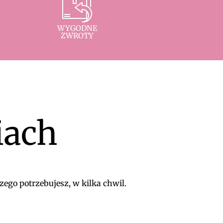
WYGODNE
ZWROTY
iach
zego potrzebujesz, w kilka chwil.