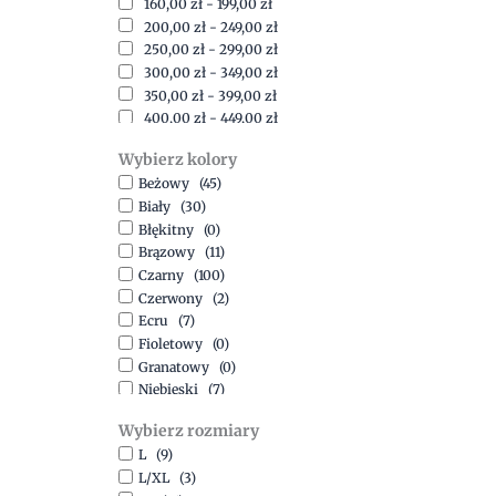
160,00
zł
-
199,00
zł
200,00
zł
-
249,00
zł
250,00
zł
-
299,00
zł
300,00
zł
-
349,00
zł
350,00
zł
-
399,00
zł
400,00
zł
-
449,00
zł
450,00
zł
-
499,00
zł
Wybierz kolory
500,00
zł
-
1500,00
zł
Beżowy
(45)
Biały
(30)
Błękitny
(0)
Brązowy
(11)
Czarny
(100)
Czerwony
(2)
Ecru
(7)
Fioletowy
(0)
Granatowy
(0)
Niebieski
(7)
Oliwkowy
(3)
Wybierz rozmiary
Pomarańczowy
(2)
L
(9)
Różowy
(18)
L/XL
(3)
Srebrny
(1)