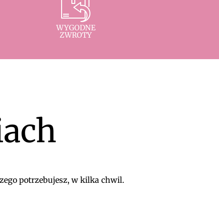
WYGODNE
ZWROTY
iach
zego potrzebujesz, w kilka chwil.