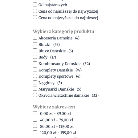
Od najstarszych
Cena od najniższej do najwyższej
Cena od najwyższej do najniższej
Wybierz kategorię produktu
Akcesoria Damskie
(4)
Bluzki
(55)
Bluzy Damskie
(5)
Body
(17)
Kombinezony Damskie
(32)
Komplety Damskie
(49)
Komplety sportowe
(4)
Legginsy
(5)
Marynarki Damskie
(5)
Okrycia wierzchnie damskie
(32)
Spódnice
(5)
Wybierz zakres cen
Spodnie
(15)
0,00
zł
-
39,00
zł
Sukienki
(41)
40,00
zł
-
79,00
zł
Swetry Damskie
(19)
80,00
zł
-
119,00
zł
Szorty
(7)
120,00
zł
-
159,00
zł