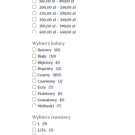
160,00
zł
-
199,00
zł
200,00
zł
-
249,00
zł
250,00
zł
-
299,00
zł
300,00
zł
-
349,00
zł
350,00
zł
-
399,00
zł
400,00
zł
-
449,00
zł
450,00
zł
-
499,00
zł
Wybierz kolory
500,00
zł
-
1500,00
zł
Beżowy
(45)
Biały
(30)
Błękitny
(0)
Brązowy
(11)
Czarny
(100)
Czerwony
(2)
Ecru
(7)
Fioletowy
(0)
Granatowy
(0)
Niebieski
(7)
Oliwkowy
(3)
Wybierz rozmiary
Pomarańczowy
(2)
L
(9)
Różowy
(18)
L/XL
(3)
Srebrny
(1)