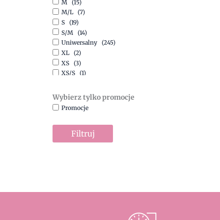
M
(15)
Szary
(10)
M/L
(7)
Turkusowy
(1)
S
(19)
Zielony
(1)
S/M
(14)
Złoty
(1)
Uniwersalny
(245)
XL
(2)
XS
(3)
XS/S
(1)
Wybierz tylko promocje
Promocje
Filtruj