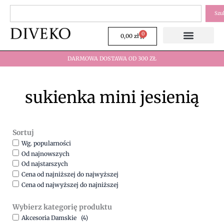
Przejdź
Szukaj
Szu
do
treści
0
Wózek
0,00
zł
DARMOWA DOSTAWA OD 300 ZŁ
sukienka mini jesienią
Sortuj
Wg. popularności
Od najnowszych
Od najstarszych
Cena od najniższej do najwyższej
Cena od najwyższej do najniższej
Wybierz kategorię produktu
Akcesoria Damskie
(4)