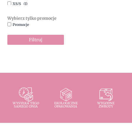
XS/S
(1)
Wybierz tylko promocje
Promocje
Filtruj
WYSYŁKA TEGO
EKOLOGICZNE
WYGODNE
SAMEGO DNIA
OPAKOWANIA
ZWROTY