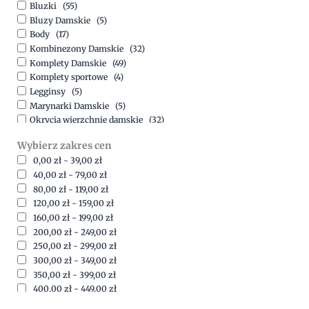
Bluzki
(55)
Bluzy Damskie
(5)
Body
(17)
Kombinezony Damskie
(32)
Komplety Damskie
(49)
Komplety sportowe
(4)
Legginsy
(5)
Marynarki Damskie
(5)
Okrycia wierzchnie damskie
(32)
Spódnice
(5)
Wybierz zakres cen
Spodnie
(15)
0,00
zł
-
39,00
zł
Sukienki
(41)
40,00
zł
-
79,00
zł
Swetry Damskie
(19)
80,00
zł
-
119,00
zł
Szorty
(7)
120,00
zł
-
159,00
zł
160,00
zł
-
199,00
zł
200,00
zł
-
249,00
zł
250,00
zł
-
299,00
zł
300,00
zł
-
349,00
zł
350,00
zł
-
399,00
zł
400,00
zł
-
449,00
zł
450,00
zł
-
499,00
zł