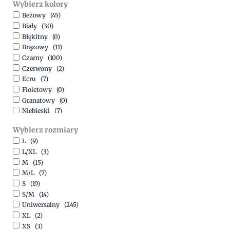
Wybierz kolory
500,00
zł
-
1500,00
zł
Beżowy
(45)
Biały
(30)
Błękitny
(0)
Brązowy
(11)
Czarny
(100)
Czerwony
(2)
Ecru
(7)
Fioletowy
(0)
Granatowy
(0)
Niebieski
(7)
Oliwkowy
(3)
Wybierz rozmiary
Pomarańczowy
(2)
L
(9)
Różowy
(18)
L/XL
(3)
Srebrny
(1)
M
(15)
Szary
(10)
M/L
(7)
Turkusowy
(1)
S
(19)
Zielony
(1)
S/M
(14)
Złoty
(1)
Uniwersalny
(245)
XL
(2)
XS
(3)