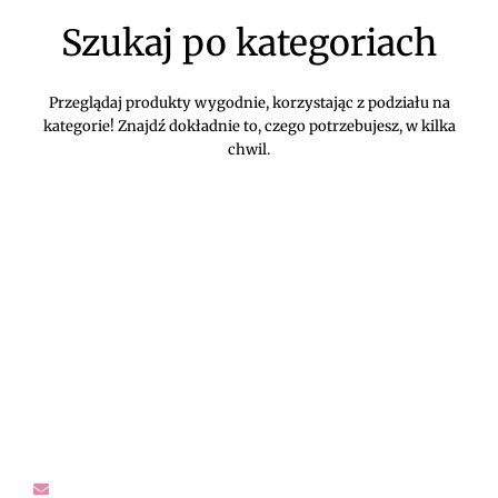
Szukaj po kategoriach
Przeglądaj produkty wygodnie, korzystając z podziału na
kategorie! Znajdź dokładnie to, czego potrzebujesz, w kilka
chwil.
DIVEKO ODZIEŻ DAMSKA ONLINE -
KONTAKT
Oczekujemy Waszych wiadomości! Proszę kontaktować się z
nami w sprawach dotyczących naszego asortymentu,
zwrotów i reklamacji, oraz wszelakiej maści pytań,
rekomendacji.
sklep@diveko.pl