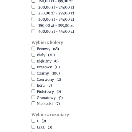
160,00
zł
-
199,00
zł
200,00
zł
-
249,00
zł
250,00
zł
-
299,00
zł
300,00
zł
-
349,00
zł
350,00
zł
-
399,00
zł
400,00
zł
-
449,00
zł
450,00
zł
-
499,00
zł
Wybierz kolory
500,00
zł
-
1500,00
zł
Beżowy
(45)
Biały
(30)
Błękitny
(0)
Brązowy
(11)
Czarny
(100)
Czerwony
(2)
Ecru
(7)
Fioletowy
(0)
Granatowy
(0)
Niebieski
(7)
Oliwkowy
(3)
Wybierz rozmiary
Pomarańczowy
(2)
L
(9)
Różowy
(18)
L/XL
(3)
Srebrny
(1)