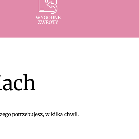
WYGODNE
ZWROTY
iach
zego potrzebujesz, w kilka chwil.