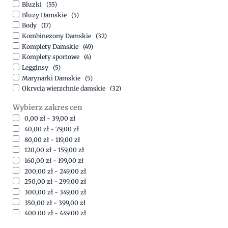
Bluzki
(55)
Bluzy Damskie
(5)
Body
(17)
Kombinezony Damskie
(32)
Komplety Damskie
(49)
Komplety sportowe
(4)
Legginsy
(5)
Marynarki Damskie
(5)
Okrycia wierzchnie damskie
(32)
Spódnice
(5)
Wybierz zakres cen
Spodnie
(15)
0,00
zł
-
39,00
zł
Sukienki
(41)
40,00
zł
-
79,00
zł
Swetry Damskie
(19)
80,00
zł
-
119,00
zł
Szorty
(7)
120,00
zł
-
159,00
zł
160,00
zł
-
199,00
zł
200,00
zł
-
249,00
zł
250,00
zł
-
299,00
zł
300,00
zł
-
349,00
zł
350,00
zł
-
399,00
zł
400,00
zł
-
449,00
zł
450,00
zł
-
499,00
zł