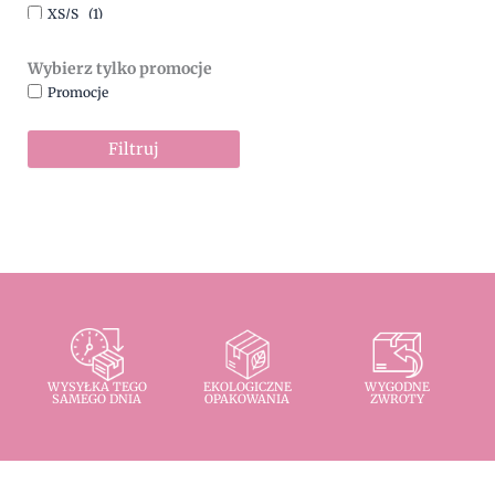
XS/S
(1)
Wybierz tylko promocje
Promocje
Filtruj
WYSYŁKA TEGO
EKOLOGICZNE
WYGODNE
SAMEGO DNIA
OPAKOWANIA
ZWROTY