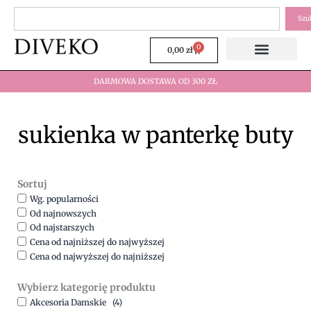
Przejdź
Szukaj
Szu
do
treści
0
Wózek
0,00
zł
DARMOWA DOSTAWA OD 300 ZŁ
sukienka w panterkę buty
Sortuj
Wg. popularności
Od najnowszych
Od najstarszych
Cena od najniższej do najwyższej
Cena od najwyższej do najniższej
Wybierz kategorię produktu
Akcesoria Damskie
(4)