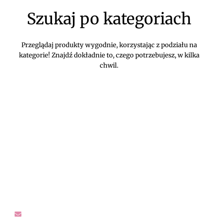
Szukaj po kategoriach
Przeglądaj produkty wygodnie, korzystając z podziału na
kategorie! Znajdź dokładnie to, czego potrzebujesz, w kilka
chwil.
DIVEKO ODZIEŻ DAMSKA ONLINE -
KONTAKT
Oczekujemy Waszych wiadomości! Proszę kontaktować się z
nami w sprawach dotyczących naszego asortymentu,
zwrotów i reklamacji, oraz wszelakiej maści pytań,
rekomendacji.
sklep@diveko.pl