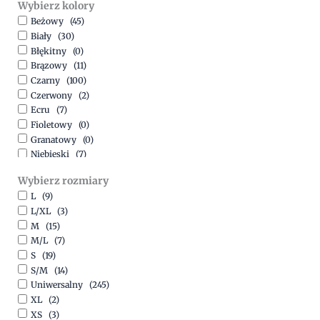
Wybierz kolory
500,00
zł
-
1500,00
zł
Beżowy
(45)
Biały
(30)
Błękitny
(0)
Brązowy
(11)
Czarny
(100)
Czerwony
(2)
Ecru
(7)
Fioletowy
(0)
Granatowy
(0)
Niebieski
(7)
Oliwkowy
(3)
Wybierz rozmiary
Pomarańczowy
(2)
L
(9)
Różowy
(18)
L/XL
(3)
Srebrny
(1)
M
(15)
Szary
(10)
M/L
(7)
Turkusowy
(1)
S
(19)
Zielony
(1)
S/M
(14)
Złoty
(1)
Uniwersalny
(245)
XL
(2)
XS
(3)