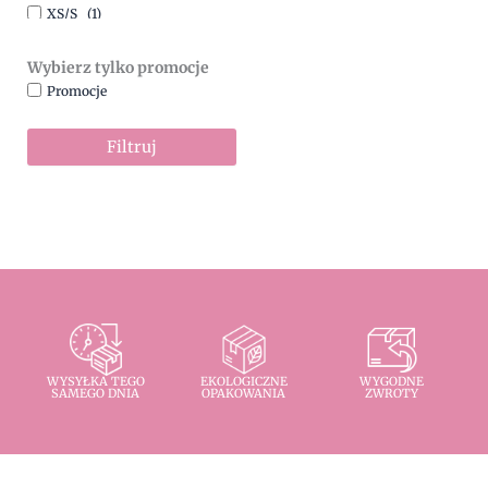
XS/S
(1)
Wybierz tylko promocje
Promocje
Filtruj
WYSYŁKA TEGO
EKOLOGICZNE
WYGODNE
SAMEGO DNIA
OPAKOWANIA
ZWROTY