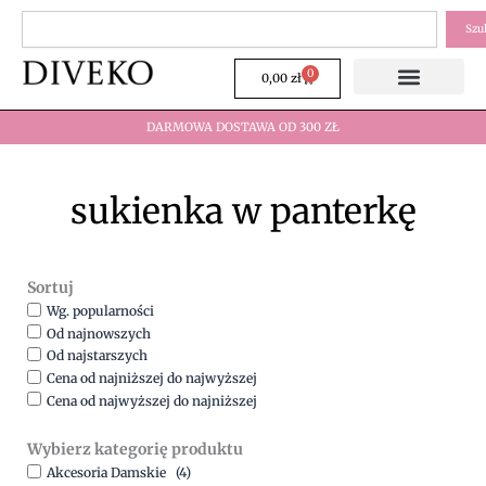
Przejdź
Szukaj
Szu
do
treści
0
Wózek
0,00
zł
DARMOWA DOSTAWA OD 300 ZŁ
sukienka w panterkę
Sortuj
Wg. popularności
Od najnowszych
Od najstarszych
Cena od najniższej do najwyższej
Cena od najwyższej do najniższej
Wybierz kategorię produktu
Akcesoria Damskie
(4)