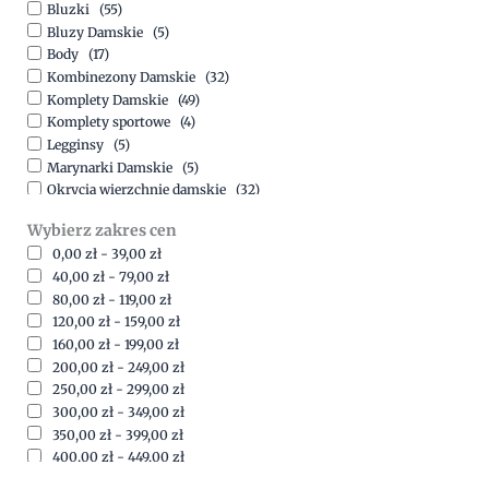
Bluzki
(55)
Bluzy Damskie
(5)
Body
(17)
Kombinezony Damskie
(32)
Komplety Damskie
(49)
Komplety sportowe
(4)
Legginsy
(5)
Marynarki Damskie
(5)
Okrycia wierzchnie damskie
(32)
Spódnice
(5)
Wybierz zakres cen
Spodnie
(15)
0,00
zł
-
39,00
zł
Sukienki
(41)
40,00
zł
-
79,00
zł
Swetry Damskie
(19)
80,00
zł
-
119,00
zł
Szorty
(7)
120,00
zł
-
159,00
zł
160,00
zł
-
199,00
zł
200,00
zł
-
249,00
zł
250,00
zł
-
299,00
zł
300,00
zł
-
349,00
zł
350,00
zł
-
399,00
zł
400,00
zł
-
449,00
zł
450,00
zł
-
499,00
zł