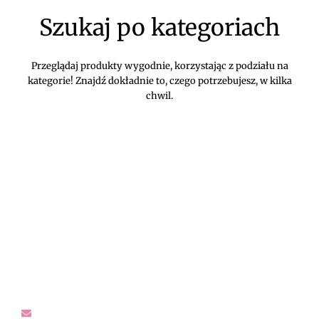
Szukaj po kategoriach
Przeglądaj produkty wygodnie, korzystając z podziału na
kategorie! Znajdź dokładnie to, czego potrzebujesz, w kilka
chwil.
DIVEKO ODZIEŻ DAMSKA ONLINE -
KONTAKT
Oczekujemy Waszych wiadomości! Proszę kontaktować się z
nami w sprawach dotyczących naszego asortymentu,
zwrotów i reklamacji, oraz wszelakiej maści pytań,
rekomendacji.
sklep@diveko.pl