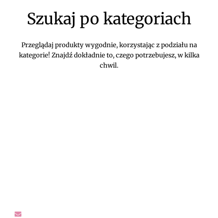
Szukaj po kategoriach
Przeglądaj produkty wygodnie, korzystając z podziału na
kategorie! Znajdź dokładnie to, czego potrzebujesz, w kilka
chwil.
DIVEKO ODZIEŻ DAMSKA ONLINE -
KONTAKT
Oczekujemy Waszych wiadomości! Proszę kontaktować się z
nami w sprawach dotyczących naszego asortymentu,
zwrotów i reklamacji, oraz wszelakiej maści pytań,
rekomendacji.
sklep@diveko.pl