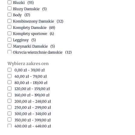
Bluzki
(55)
Bluzy Damskie
(5)
Body
(17)
Kombinezony Damskie
(32)
Komplety Damskie
(49)
Komplety sportowe
(4)
Legginsy
(5)
Marynarki Damskie
(5)
Okrycia wierzchnie damskie
(32)
Spódnice
(5)
Wybierz zakres cen
Spodnie
(15)
0,00
zł
-
39,00
zł
Sukienki
(41)
40,00
zł
-
79,00
zł
Swetry Damskie
(19)
80,00
zł
-
119,00
zł
Szorty
(7)
120,00
zł
-
159,00
zł
160,00
zł
-
199,00
zł
200,00
zł
-
249,00
zł
250,00
zł
-
299,00
zł
300,00
zł
-
349,00
zł
350,00
zł
-
399,00
zł
400,00
zł
-
449,00
zł
450,00
zł
-
499,00
zł