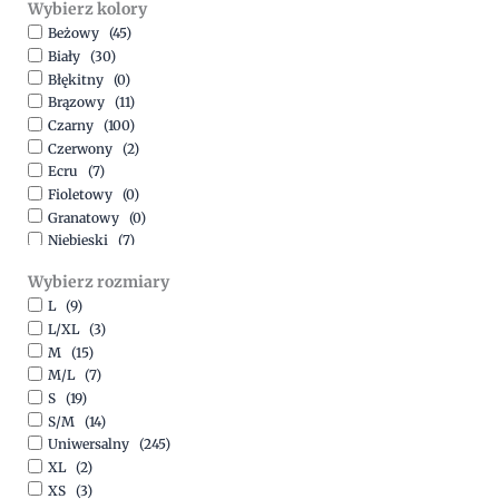
Wybierz kolory
500,00
zł
-
1500,00
zł
Beżowy
(45)
Biały
(30)
Błękitny
(0)
Brązowy
(11)
Czarny
(100)
Czerwony
(2)
Ecru
(7)
Fioletowy
(0)
Granatowy
(0)
Niebieski
(7)
Oliwkowy
(3)
Wybierz rozmiary
Pomarańczowy
(2)
L
(9)
Różowy
(18)
L/XL
(3)
Srebrny
(1)
M
(15)
Szary
(10)
M/L
(7)
Turkusowy
(1)
S
(19)
Zielony
(1)
S/M
(14)
Złoty
(1)
Uniwersalny
(245)
XL
(2)
XS
(3)