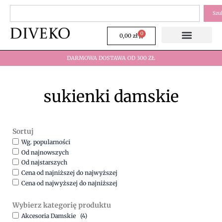
Przejdź
Szukaj
Szu
do
treści
0
Wózek
0,00
zł
DARMOWA DOSTAWA OD 300 ZŁ
sukienki damskie
Sortuj
Wg. popularności
Od najnowszych
Od najstarszych
Cena od najniższej do najwyższej
Cena od najwyższej do najniższej
Wybierz kategorię produktu
Akcesoria Damskie
(4)