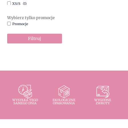
XS/S
(1)
Wybierz tylko promocje
Promocje
Filtruj
WYSYŁKA TEGO
EKOLOGICZNE
WYGODNE
SAMEGO DNIA
OPAKOWANIA
ZWROTY