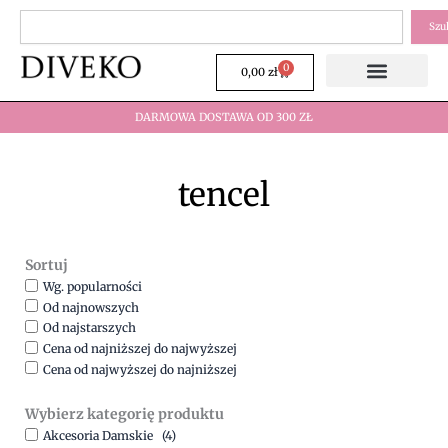
Przejdź
Szukaj
Szu
do
treści
0
Wózek
0,00
zł
DARMOWA DOSTAWA OD 300 ZŁ
tencel
Sortuj
Wg. popularności
Od najnowszych
Od najstarszych
Cena od najniższej do najwyższej
Cena od najwyższej do najniższej
Wybierz kategorię produktu
Akcesoria Damskie
(4)