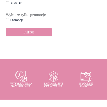
XS/S
(1)
Wybierz tylko promocje
Promocje
Filtruj
WYSYŁKA TEGO
EKOLOGICZNE
WYGODNE
SAMEGO DNIA
OPAKOWANIA
ZWROTY