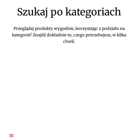
Szukaj po kategoriach
Przeglądaj produkty wygodnie, korzystając z podziału na
kategorie! Znajdź dokładnie to, czego potrzebujesz, w kilka
chwil.
DIVEKO ODZIEŻ DAMSKA ONLINE -
KONTAKT
Oczekujemy Waszych wiadomości! Proszę kontaktować się z
nami w sprawach dotyczących naszego asortymentu,
zwrotów i reklamacji, oraz wszelakiej maści pytań,
rekomendacji.
sklep@diveko.pl