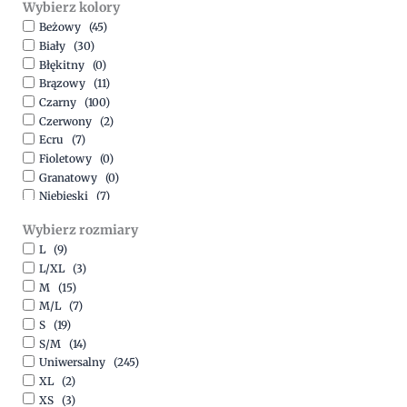
Wybierz kolory
500,00
zł
-
1500,00
zł
Beżowy
(45)
Biały
(30)
Błękitny
(0)
Brązowy
(11)
Czarny
(100)
Czerwony
(2)
Ecru
(7)
Fioletowy
(0)
Granatowy
(0)
Niebieski
(7)
Oliwkowy
(3)
Wybierz rozmiary
Pomarańczowy
(2)
L
(9)
Różowy
(18)
L/XL
(3)
Srebrny
(1)
M
(15)
Szary
(10)
M/L
(7)
Turkusowy
(1)
S
(19)
Zielony
(1)
S/M
(14)
Złoty
(1)
Uniwersalny
(245)
XL
(2)
XS
(3)