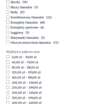
Bluzki
(55)
Bluzy Damskie
(5)
Body
(17)
Kombinezony Damskie
(32)
Komplety Damskie
(49)
Komplety sportowe
(4)
Legginsy
(5)
Marynarki Damskie
(5)
Okrycia wierzchnie damskie
(32)
Spódnice
(5)
Wybierz zakres cen
Spodnie
(15)
0,00
zł
-
39,00
zł
Sukienki
(41)
40,00
zł
-
79,00
zł
Swetry Damskie
(19)
80,00
zł
-
119,00
zł
Szorty
(7)
120,00
zł
-
159,00
zł
160,00
zł
-
199,00
zł
200,00
zł
-
249,00
zł
250,00
zł
-
299,00
zł
300,00
zł
-
349,00
zł
350,00
zł
-
399,00
zł
400,00
zł
-
449,00
zł
450,00
zł
-
499,00
zł