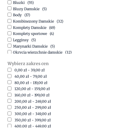
Bluzki
(55)
Bluzy Damskie
(5)
Body
(17)
Kombinezony Damskie
(32)
Komplety Damskie
(49)
Komplety sportowe
(4)
Legginsy
(5)
Marynarki Damskie
(5)
Okrycia wierzchnie damskie
(32)
Spódnice
(5)
Wybierz zakres cen
Spodnie
(15)
0,00
zł
-
39,00
zł
Sukienki
(41)
40,00
zł
-
79,00
zł
Swetry Damskie
(19)
80,00
zł
-
119,00
zł
Szorty
(7)
120,00
zł
-
159,00
zł
160,00
zł
-
199,00
zł
200,00
zł
-
249,00
zł
250,00
zł
-
299,00
zł
300,00
zł
-
349,00
zł
350,00
zł
-
399,00
zł
400,00
zł
-
449,00
zł
450,00
zł
-
499,00
zł