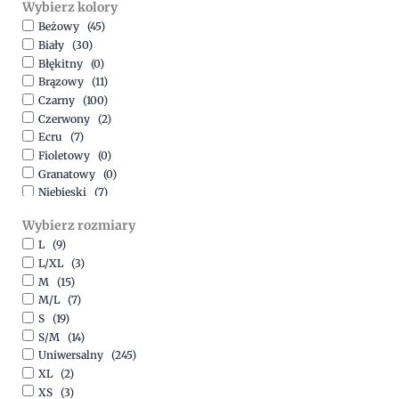
Wybierz kolory
500,00
zł
-
1500,00
zł
Beżowy
(45)
Biały
(30)
Błękitny
(0)
Brązowy
(11)
Czarny
(100)
Czerwony
(2)
Ecru
(7)
Fioletowy
(0)
Granatowy
(0)
Niebieski
(7)
Oliwkowy
(3)
Wybierz rozmiary
Pomarańczowy
(2)
L
(9)
Różowy
(18)
L/XL
(3)
Srebrny
(1)
M
(15)
Szary
(10)
M/L
(7)
Turkusowy
(1)
S
(19)
Zielony
(1)
S/M
(14)
Złoty
(1)
Uniwersalny
(245)
XL
(2)
XS
(3)