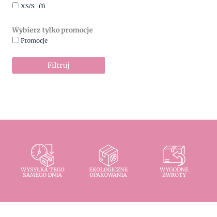
XS/S
(1)
Wybierz tylko promocje
Promocje
Filtruj
WYSYŁKA TEGO
EKOLOGICZNE
WYGODNE
SAMEGO DNIA
OPAKOWANIA
ZWROTY