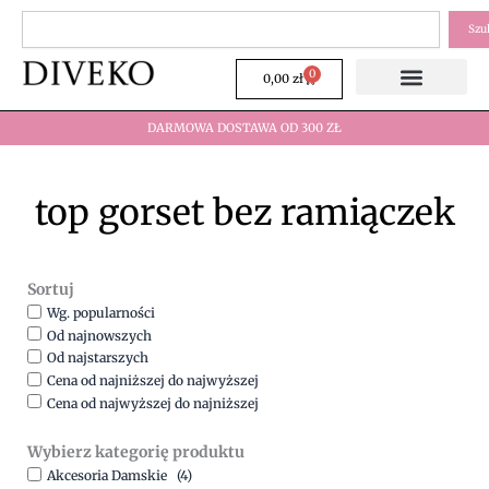
Przejdź
Szukaj
Szu
do
treści
0
Wózek
0,00
zł
DARMOWA DOSTAWA OD 300 ZŁ
top gorset bez ramiączek
Sortuj
Wg. popularności
Od najnowszych
Od najstarszych
Cena od najniższej do najwyższej
Cena od najwyższej do najniższej
Wybierz kategorię produktu
Akcesoria Damskie
(4)