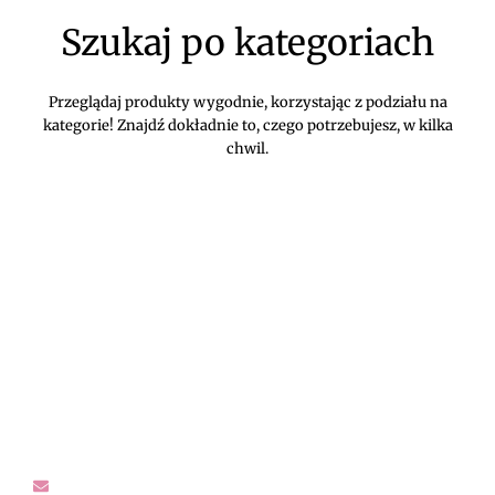
Szukaj po kategoriach
Przeglądaj produkty wygodnie, korzystając z podziału na
kategorie! Znajdź dokładnie to, czego potrzebujesz, w kilka
chwil.
DIVEKO ODZIEŻ DAMSKA ONLINE -
KONTAKT
Oczekujemy Waszych wiadomości! Proszę kontaktować się z
nami w sprawach dotyczących naszego asortymentu,
zwrotów i reklamacji, oraz wszelakiej maści pytań,
rekomendacji.
sklep@diveko.pl