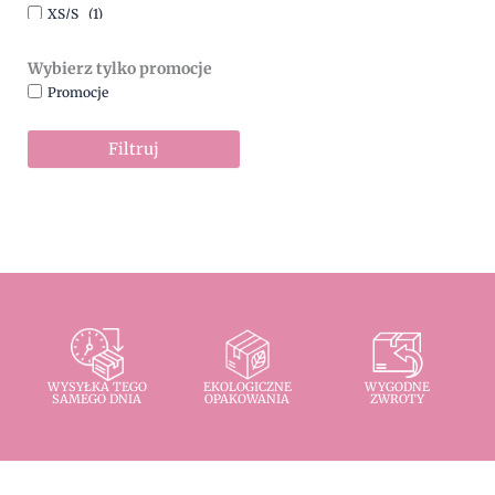
XS/S
(1)
Wybierz tylko promocje
Promocje
Filtruj
WYSYŁKA TEGO
EKOLOGICZNE
WYGODNE
SAMEGO DNIA
OPAKOWANIA
ZWROTY