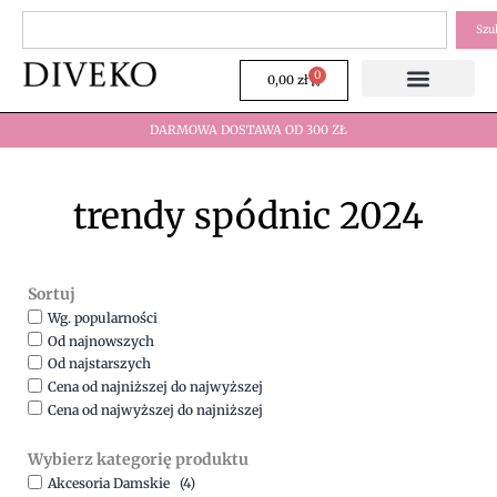
Przejdź
Szukaj
Szu
do
treści
0
Wózek
0,00
zł
DARMOWA DOSTAWA OD 300 ZŁ
trendy spódnic 2024
Sortuj
Wg. popularności
Od najnowszych
Od najstarszych
Cena od najniższej do najwyższej
Cena od najwyższej do najniższej
Wybierz kategorię produktu
Akcesoria Damskie
(4)