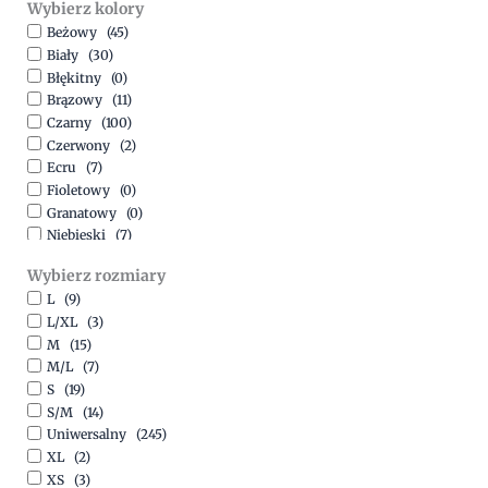
Wybierz kolory
500,00
zł
-
1500,00
zł
Beżowy
(45)
Biały
(30)
Błękitny
(0)
Brązowy
(11)
Czarny
(100)
Czerwony
(2)
Ecru
(7)
Fioletowy
(0)
Granatowy
(0)
Niebieski
(7)
Oliwkowy
(3)
Wybierz rozmiary
Pomarańczowy
(2)
L
(9)
Różowy
(18)
L/XL
(3)
Srebrny
(1)
M
(15)
Szary
(10)
M/L
(7)
Turkusowy
(1)
S
(19)
Zielony
(1)
S/M
(14)
Złoty
(1)
Uniwersalny
(245)
XL
(2)
XS
(3)