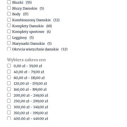
Bluzki
(55)
Bluzy Damskie
(5)
Body
(17)
Kombinezony Damskie
(32)
Komplety Damskie
(49)
Komplety sportowe
(4)
Legginsy
(5)
Marynarki Damskie
(5)
Okrycia wierzchnie damskie
(32)
Spódnice
(5)
Wybierz zakres cen
Spodnie
(15)
0,00
zł
-
39,00
zł
Sukienki
(41)
40,00
zł
-
79,00
zł
Swetry Damskie
(19)
80,00
zł
-
119,00
zł
Szorty
(7)
120,00
zł
-
159,00
zł
160,00
zł
-
199,00
zł
200,00
zł
-
249,00
zł
250,00
zł
-
299,00
zł
300,00
zł
-
349,00
zł
350,00
zł
-
399,00
zł
400,00
zł
-
449,00
zł
450,00
zł
-
499,00
zł