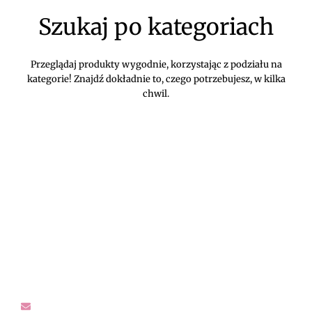
Szukaj po kategoriach
Przeglądaj produkty wygodnie, korzystając z podziału na
kategorie! Znajdź dokładnie to, czego potrzebujesz, w kilka
chwil.
DIVEKO ODZIEŻ DAMSKA ONLINE -
KONTAKT
Oczekujemy Waszych wiadomości! Proszę kontaktować się z
nami w sprawach dotyczących naszego asortymentu,
zwrotów i reklamacji, oraz wszelakiej maści pytań,
rekomendacji.
sklep@diveko.pl