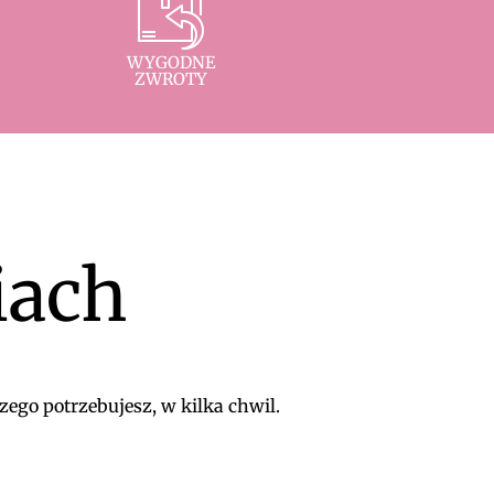
WYGODNE
ZWROTY
iach
zego potrzebujesz, w kilka chwil.