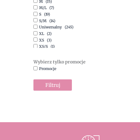
M
(15)
Szary
(10)
M/L
(7)
Turkusowy
(1)
S
(19)
Zielony
(1)
S/M
(14)
Złoty
(1)
Uniwersalny
(245)
XL
(2)
XS
(3)
XS/S
(1)
Wybierz tylko promocje
Promocje
Filtruj