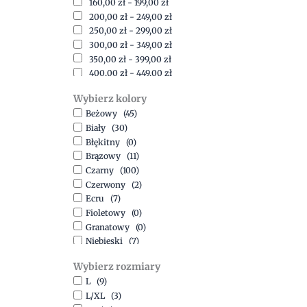
160,00
zł
-
199,00
zł
200,00
zł
-
249,00
zł
250,00
zł
-
299,00
zł
300,00
zł
-
349,00
zł
350,00
zł
-
399,00
zł
400,00
zł
-
449,00
zł
450,00
zł
-
499,00
zł
Wybierz kolory
500,00
zł
-
1500,00
zł
Beżowy
(45)
Biały
(30)
Błękitny
(0)
Brązowy
(11)
Czarny
(100)
Czerwony
(2)
Ecru
(7)
Fioletowy
(0)
Granatowy
(0)
Niebieski
(7)
Oliwkowy
(3)
Wybierz rozmiary
Pomarańczowy
(2)
L
(9)
Różowy
(18)
L/XL
(3)
Srebrny
(1)