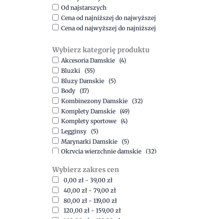
Od najstarszych
Cena od najniższej do najwyższej
Cena od najwyższej do najniższej
Wybierz kategorię produktu
Akcesoria Damskie
(4)
Bluzki
(55)
Bluzy Damskie
(5)
Body
(17)
Kombinezony Damskie
(32)
Komplety Damskie
(49)
Komplety sportowe
(4)
Legginsy
(5)
Marynarki Damskie
(5)
Okrycia wierzchnie damskie
(32)
Spódnice
(5)
Wybierz zakres cen
Spodnie
(15)
0,00
zł
-
39,00
zł
Sukienki
(41)
40,00
zł
-
79,00
zł
Swetry Damskie
(19)
80,00
zł
-
119,00
zł
Szorty
(7)
120,00
zł
-
159,00
zł