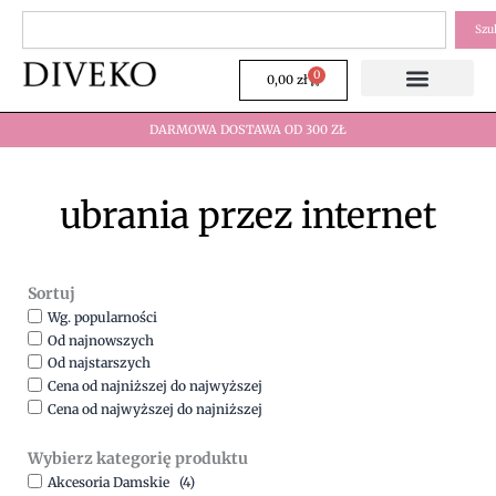
Przejdź
Szukaj
Szu
do
treści
0
Wózek
0,00
zł
DARMOWA DOSTAWA OD 300 ZŁ
ubrania przez internet
Sortuj
Wg. popularności
Od najnowszych
Od najstarszych
Cena od najniższej do najwyższej
Cena od najwyższej do najniższej
Wybierz kategorię produktu
Akcesoria Damskie
(4)