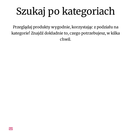
Szukaj po kategoriach
Przeglądaj produkty wygodnie, korzystając z podziału na
kategorie! Znajdź dokładnie to, czego potrzebujesz, w kilka
chwil.
DIVEKO ODZIEŻ DAMSKA ONLINE -
KONTAKT
Oczekujemy Waszych wiadomości! Proszę kontaktować się z
nami w sprawach dotyczących naszego asortymentu,
zwrotów i reklamacji, oraz wszelakiej maści pytań,
rekomendacji.
sklep@diveko.pl