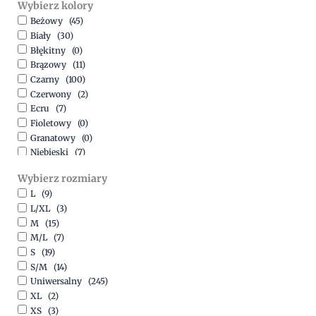
Wybierz kolory
500,00
zł
-
1500,00
zł
Beżowy
(45)
Biały
(30)
Błękitny
(0)
Brązowy
(11)
Czarny
(100)
Czerwony
(2)
Ecru
(7)
Fioletowy
(0)
Granatowy
(0)
Niebieski
(7)
Oliwkowy
(3)
Wybierz rozmiary
Pomarańczowy
(2)
L
(9)
Różowy
(18)
L/XL
(3)
Srebrny
(1)
M
(15)
Szary
(10)
M/L
(7)
Turkusowy
(1)
S
(19)
Zielony
(1)
S/M
(14)
Złoty
(1)
Uniwersalny
(245)
XL
(2)
XS
(3)