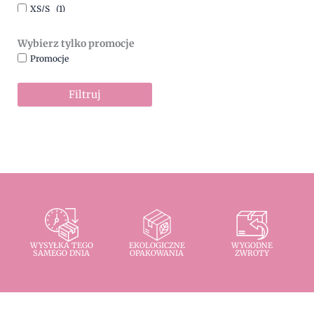
XS/S
(1)
Wybierz tylko promocje
Promocje
Filtruj
WYSYŁKA TEGO
EKOLOGICZNE
WYGODNE
SAMEGO DNIA
OPAKOWANIA
ZWROTY