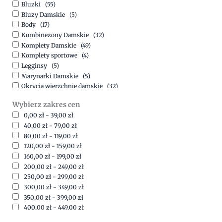
Bluzki
(55)
Bluzy Damskie
(5)
Body
(17)
Kombinezony Damskie
(32)
Komplety Damskie
(49)
Komplety sportowe
(4)
Legginsy
(5)
Marynarki Damskie
(5)
Okrycia wierzchnie damskie
(32)
Spódnice
(5)
Wybierz zakres cen
Spodnie
(15)
0,00
zł
-
39,00
zł
Sukienki
(41)
40,00
zł
-
79,00
zł
Swetry Damskie
(19)
80,00
zł
-
119,00
zł
Szorty
(7)
120,00
zł
-
159,00
zł
160,00
zł
-
199,00
zł
200,00
zł
-
249,00
zł
250,00
zł
-
299,00
zł
300,00
zł
-
349,00
zł
350,00
zł
-
399,00
zł
400,00
zł
-
449,00
zł
450,00
zł
-
499,00
zł