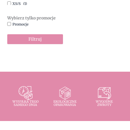
XS/S
(1)
Wybierz tylko promocje
Promocje
Filtruj
WYSYŁKA TEGO
EKOLOGICZNE
WYGODNE
SAMEGO DNIA
OPAKOWANIA
ZWROTY