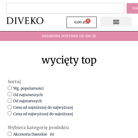
Przejdź
Szukaj
Szu
do
treści
0
Wózek
0,00
zł
DARMOWA DOSTAWA OD 300 ZŁ
wycięty top
Sortuj
Wg. popularności
Od najnowszych
Od najstarszych
Cena od najniższej do najwyższej
Cena od najwyższej do najniższej
Wybierz kategorię produktu
Akcesoria Damskie
(4)