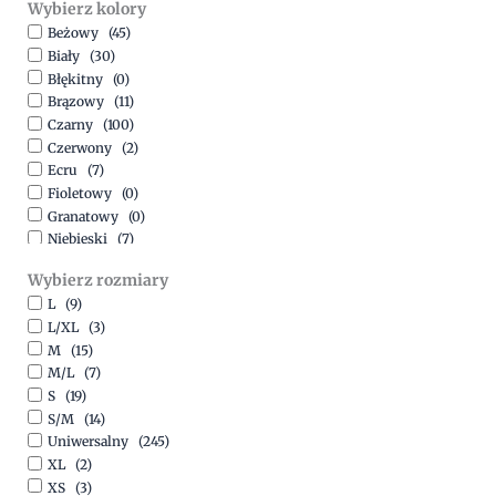
Wybierz kolory
500,00
zł
-
1500,00
zł
Beżowy
(45)
Biały
(30)
Błękitny
(0)
Brązowy
(11)
Czarny
(100)
Czerwony
(2)
Ecru
(7)
Fioletowy
(0)
Granatowy
(0)
Niebieski
(7)
Oliwkowy
(3)
Wybierz rozmiary
Pomarańczowy
(2)
L
(9)
Różowy
(18)
L/XL
(3)
Srebrny
(1)
M
(15)
Szary
(10)
M/L
(7)
Turkusowy
(1)
S
(19)
Zielony
(1)
S/M
(14)
Złoty
(1)
Uniwersalny
(245)
XL
(2)
XS
(3)