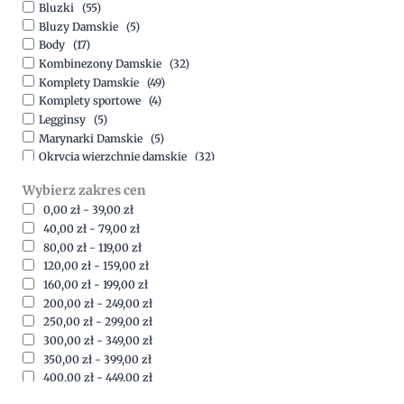
Bluzki
(55)
Bluzy Damskie
(5)
Body
(17)
Kombinezony Damskie
(32)
Komplety Damskie
(49)
Komplety sportowe
(4)
Legginsy
(5)
Marynarki Damskie
(5)
Okrycia wierzchnie damskie
(32)
Spódnice
(5)
Wybierz zakres cen
Spodnie
(15)
0,00
zł
-
39,00
zł
Sukienki
(41)
40,00
zł
-
79,00
zł
Swetry Damskie
(19)
80,00
zł
-
119,00
zł
Szorty
(7)
120,00
zł
-
159,00
zł
160,00
zł
-
199,00
zł
200,00
zł
-
249,00
zł
250,00
zł
-
299,00
zł
300,00
zł
-
349,00
zł
350,00
zł
-
399,00
zł
400,00
zł
-
449,00
zł
450,00
zł
-
499,00
zł