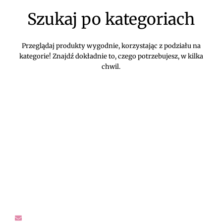
Szukaj po kategoriach
Przeglądaj produkty wygodnie, korzystając z podziału na
kategorie! Znajdź dokładnie to, czego potrzebujesz, w kilka
chwil.
DIVEKO ODZIEŻ DAMSKA ONLINE -
KONTAKT
Oczekujemy Waszych wiadomości! Proszę kontaktować się z
nami w sprawach dotyczących naszego asortymentu,
zwrotów i reklamacji, oraz wszelakiej maści pytań,
rekomendacji.
sklep@diveko.pl