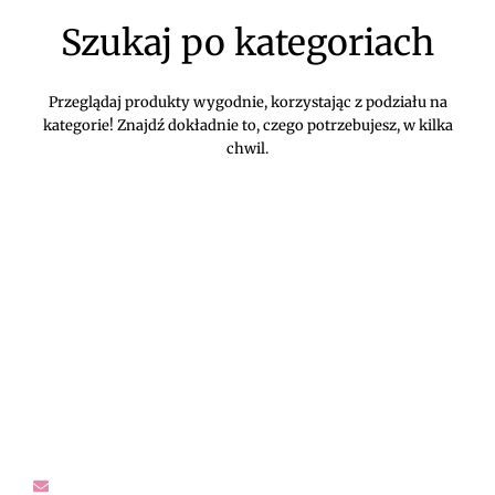
Szukaj po kategoriach
Przeglądaj produkty wygodnie, korzystając z podziału na
kategorie! Znajdź dokładnie to, czego potrzebujesz, w kilka
chwil.
DIVEKO ODZIEŻ DAMSKA ONLINE -
KONTAKT
Oczekujemy Waszych wiadomości! Proszę kontaktować się z
nami w sprawach dotyczących naszego asortymentu,
zwrotów i reklamacji, oraz wszelakiej maści pytań,
rekomendacji.
sklep@diveko.pl