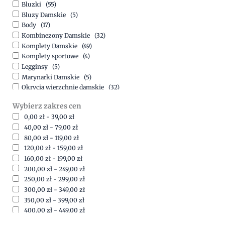
Bluzki
(55)
Bluzy Damskie
(5)
Body
(17)
Kombinezony Damskie
(32)
Komplety Damskie
(49)
Komplety sportowe
(4)
Legginsy
(5)
Marynarki Damskie
(5)
Okrycia wierzchnie damskie
(32)
Spódnice
(5)
Wybierz zakres cen
Spodnie
(15)
0,00
zł
-
39,00
zł
Sukienki
(41)
40,00
zł
-
79,00
zł
Swetry Damskie
(19)
80,00
zł
-
119,00
zł
Szorty
(7)
120,00
zł
-
159,00
zł
160,00
zł
-
199,00
zł
200,00
zł
-
249,00
zł
250,00
zł
-
299,00
zł
300,00
zł
-
349,00
zł
350,00
zł
-
399,00
zł
400,00
zł
-
449,00
zł
450,00
zł
-
499,00
zł