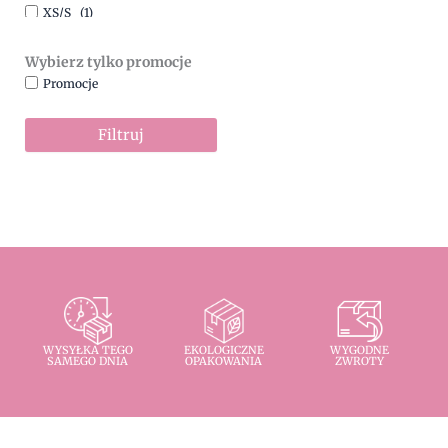
XS/S
(1)
Wybierz tylko promocje
Promocje
Filtruj
WYSYŁKA TEGO
EKOLOGICZNE
WYGODNE
SAMEGO DNIA
OPAKOWANIA
ZWROTY