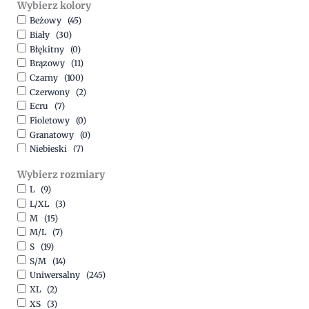
Wybierz kolory
500,00
zł
-
1500,00
zł
Beżowy
(45)
Biały
(30)
Błękitny
(0)
Brązowy
(11)
Czarny
(100)
Czerwony
(2)
Ecru
(7)
Fioletowy
(0)
Granatowy
(0)
Niebieski
(7)
Oliwkowy
(3)
Wybierz rozmiary
Pomarańczowy
(2)
L
(9)
Różowy
(18)
L/XL
(3)
Srebrny
(1)
M
(15)
Szary
(10)
M/L
(7)
Turkusowy
(1)
S
(19)
Zielony
(1)
S/M
(14)
Złoty
(1)
Uniwersalny
(245)
XL
(2)
XS
(3)