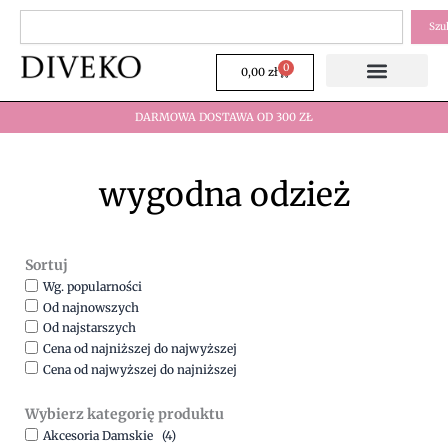
Przejdź
Szukaj
Szu
do
treści
0
Wózek
0,00
zł
DARMOWA DOSTAWA OD 300 ZŁ
wygodna odzież
Sortuj
Wg. popularności
Od najnowszych
Od najstarszych
Cena od najniższej do najwyższej
Cena od najwyższej do najniższej
Wybierz kategorię produktu
Akcesoria Damskie
(4)