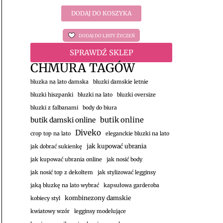
DODAJ DO KOSZYKA
DODAJ DO LISTY ŻYCZEŃ
SPRAWDŹ SKLEP
CHMURA TAGÓW
bluzka na lato damska
bluzki damskie letnie
bluzki hiszpanki
bluzki na lato
bluzki oversize
bluzki z falbanami
body do biura
butik damski online
butik online
Diveko
crop top na lato
eleganckie bluzki na lato
jak kupować ubrania
jak dobrać sukienkę
jak kupować ubrania online
jak nosić body
jak nosić top z dekoltem
jak stylizować legginsy
jaką bluzkę na lato wybrać
kapsułowa garderoba
kombinezony damskie
kobiecy styl
kwiatowy wzór
legginsy modelujące