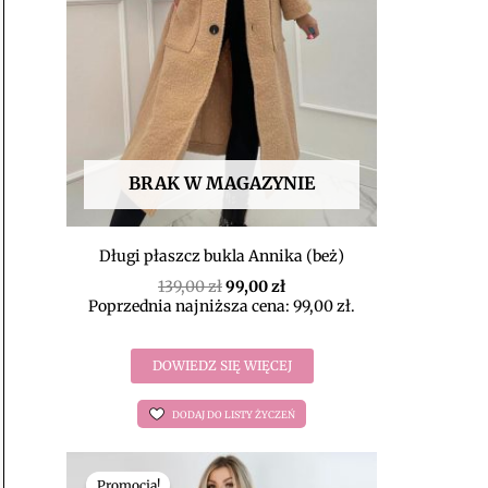
BRAK W MAGAZYNIE
Długi płaszcz bukla Annika (beż)
139,00
zł
99,00
zł
Poprzednia najniższa cena:
99,00
zł
.
DOWIEDZ SIĘ WIĘCEJ
DODAJ DO LISTY ŻYCZEŃ
Pierwotna
Aktualna
cena
cena
Promocja!