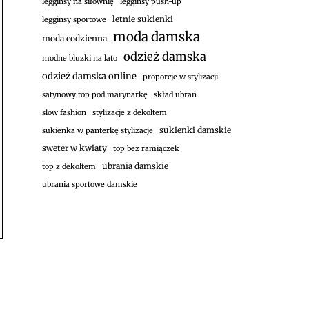
legginsy na siłownię
legginsy push-up
letnie sukienki
legginsy sportowe
moda damska
moda codzienna
odzież damska
modne bluzki na lato
odzież damska online
proporcje w stylizacji
satynowy top pod marynarkę
skład ubrań
slow fashion
stylizacje z dekoltem
sukienki damskie
sukienka w panterkę stylizacje
sweter w kwiaty
top bez ramiączek
ubrania damskie
top z dekoltem
ubrania sportowe damskie
stępny