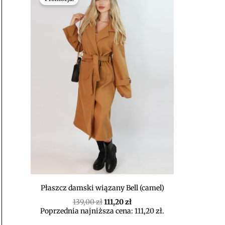
wynosiła:
wynosi:
139,00 zł.
111,20 zł.
Płaszcz damski wiązany Bell (camel)
139,00
zł
111,20
zł
Poprzednia najniższa cena:
111,20
zł
.