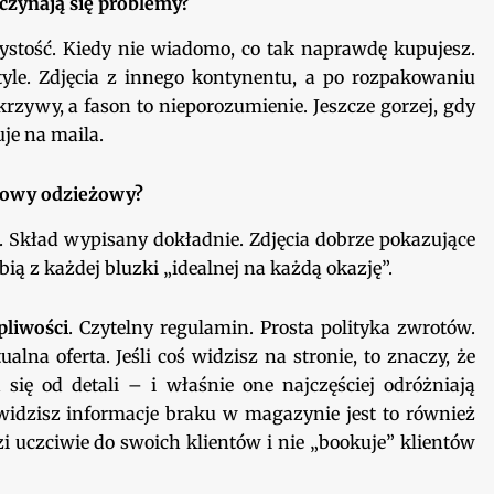
czynają się problemy?
rzystość. Kiedy nie wiadomo, co tak naprawdę kupujesz.
i tyle. Zdjęcia z innego kontynentu, a po rozpakowaniu
 krzywy, a fason to nieporozumienie. Jeszcze gorzej, gdy
uje na maila.
etowy odzieżowy?
. Skład wypisany dokładnie. Zdjęcia dobrze pokazujące
obią z każdej bluzki „idealnej na każdą okazję”.
pliwości
. Czytelny regulamin. Prosta polityka zwrotów.
alna oferta. Jeśli coś widzisz na stronie, to znaczy, że
ię od detali – i właśnie one najczęściej odróżniają
widzisz informacje braku w magazynie jest to również
i uczciwie do swoich klientów i nie „bookuje” klientów