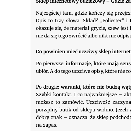
Sklep internetowy odzieżowy – Gdzie za
Najczęściej tam, gdzie kończy się przej
Opis to trzy słowa. Skład? „Poliester” 
okazuje się, że materiał gryzie, szew jest
nie da się tego zwrócić albo nikt nie odpis
Co powinien mieć uczciwy sklep intern
Po pierwsze:
informacje, które mają sens
ubiór. A do tego uczciwe opisy, które nie r
Po drugie:
warunki, które nie budzą wąt
Szybki kontakt. I co najważniejsze – aktu
możesz to zamówić. Uczciwość zaczyna s
porządny butik od sklepu widmo. Jeżeli 
dobry znak – oznacza, że sklep podchodz
na zapas.