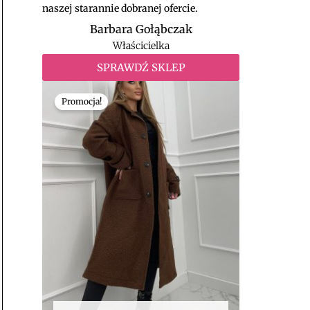
naszej starannie dobranej ofercie.
Barbara Gołąbczak
Właścicielka
SPRAWDŹ SKLEP
Pierwotna
Aktualna
cena
cena
Promocja!
wynosiła:
wynosi:
139,00 zł.
99,00 zł.