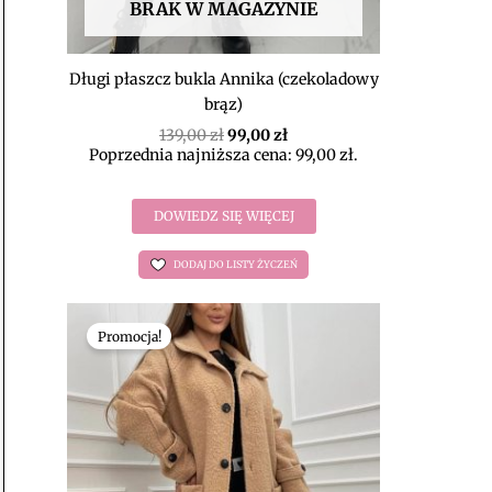
BRAK W MAGAZYNIE
Długi płaszcz bukla Annika (czekoladowy
brąz)
139,00
zł
99,00
zł
Poprzednia najniższa cena:
99,00
zł
.
DOWIEDZ SIĘ WIĘCEJ
DODAJ DO LISTY ŻYCZEŃ
Pierwotna
Aktualna
cena
cena
Promocja!
wynosiła:
wynosi:
139,00 zł.
99,00 zł.