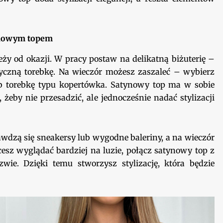
tynowym topem
y od okazji. W pracy postaw na delikatną biżuterię –
syczną torebkę. Na wieczór możesz zaszaleć – wybierz
ub torebkę typu kopertówka. Satynowy top ma w sobie
 żeby nie przesadzić, ale jednocześnie nadać stylizacji
awdzą się sneakersy lub wygodne baleriny, a na wieczór
hcesz wyglądać bardziej na luzie, połącz satynowy top z
wie. Dzięki temu stworzysz stylizację, która będzie