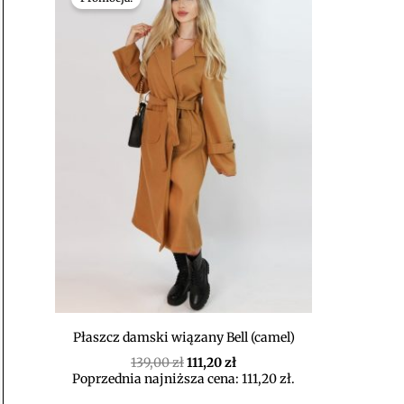
wynosiła:
wynosi:
139,00 zł.
111,20 zł.
Płaszcz damski wiązany Bell (camel)
139,00
zł
111,20
zł
Poprzednia najniższa cena:
111,20
zł
.