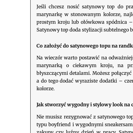
Jeśli chcesz nosić satynowy top do pr
marynarkę w stonowanym kolorze, najle
prostym kroju lub ołówkowa spódnica – c
Satynowy top doda stylizacji subtelnego b
Co założyć do satynowego topu na randk
Na wieczór warto postawić na odważniejs
marynarką o ciekawym kroju, na pr
błyszczącymi detalami. Możesz połączyć
a do tego dodać wyraziste dodatki – cze
kolorze.
Jak stworzyć wygodny i stylowy look na 
Nie musisz rezygnować z satynowego top
typu boyfriend i wygodnymi sneakersami.
zakupy czy luźny dzień w pracy. Satyno