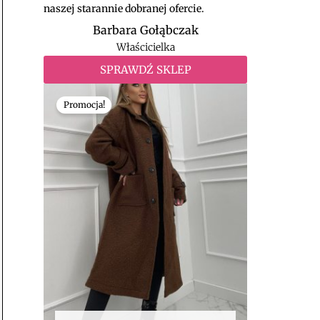
naszej starannie dobranej ofercie.
Barbara Gołąbczak
Właścicielka
SPRAWDŹ SKLEP
Pierwotna
Aktualna
cena
cena
Promocja!
wynosiła:
wynosi:
139,00 zł.
99,00 zł.