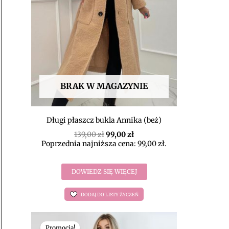
BRAK W MAGAZYNIE
Długi płaszcz bukla Annika (beż)
139,00
zł
99,00
zł
Poprzednia najniższa cena:
99,00
zł
.
DOWIEDZ SIĘ WIĘCEJ
DODAJ DO LISTY ŻYCZEŃ
Pierwotna
Aktualna
cena
cena
Promocja!