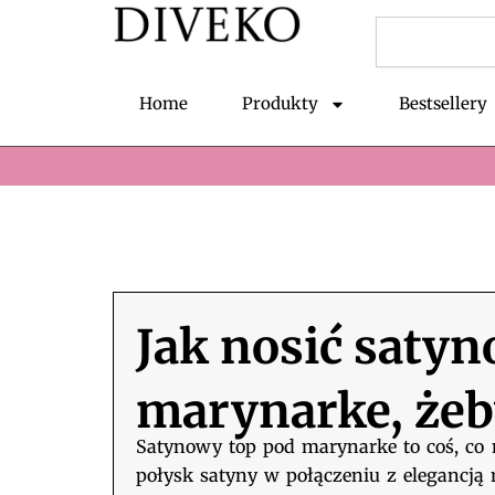
Przejdź
Szukaj
do
treści
Home
Produkty
Bestsellery
Jak nosić saty
marynarke, żeb
Satynowy top pod marynarke to coś, co n
połysk satyny w połączeniu z elegancją 