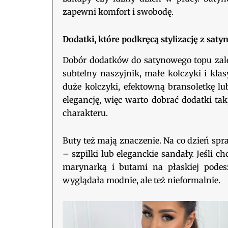
zapewni komfort i swobodę.
Dodatki, które podkręcą stylizację z sa
Dobór dodatków do satynowego topu zależ
subtelny naszyjnik, małe kolczyki i kla
duże kolczyki, efektowną bransoletkę l
elegancję, więc warto dobrać dodatki tak,
charakteru.
Buty też mają znaczenie. Na co dzień spr
– szpilki lub eleganckie sandały. Jeśli c
marynarką i butami na płaskiej podesz
wyglądała modnie, ale też nieformalnie.