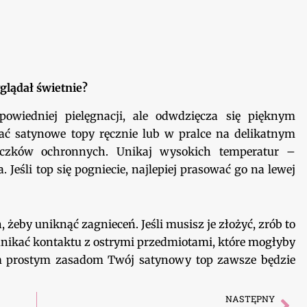
glądał świetnie?
owiedniej pielęgnacji, ale odwdzięcza się pięknym
rać satynowe topy ręcznie lub w pralce na delikatnym
eczków ochronnych. Unikaj wysokich temperatur –
 Jeśli top się pogniecie, najlepiej prasować go na lewej
żeby uniknąć zagnieceń. Jeśli musisz je złożyć, zrób to
ż unikać kontaktu z ostrymi przedmiotami, które mogłyby
tym prostym zasadom Twój satynowy top zawsze będzie
NASTĘPNY