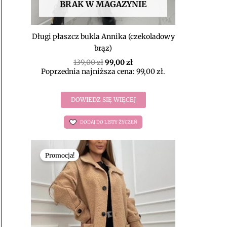
BRAK W MAGAZYNIE
Długi płaszcz bukla Annika (czekoladowy
brąz)
139,00
zł
99,00
zł
Poprzednia najniższa cena:
99,00
zł
.
DOWIEDZ SIĘ WIĘCEJ
DODAJ DO LISTY ŻYCZEŃ
Pierwotna
Aktualna
cena
cena
Promocja!
wynosiła:
wynosi:
139,00 zł.
99,00 zł.