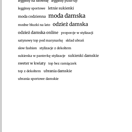
legginsy na siłownię
legginsy push-up
letnie sukienki
legginsy sportowe
moda damska
moda codzienna
odzież damska
modne bluzki na lato
odzież damska online
proporcje w stylizacji
satynowy top pod marynarkę
skład ubrań
slow fashion
stylizacje z dekoltem
sukienki damskie
sukienka w panterkę stylizacje
sweter w kwiaty
top bez ramiączek
ubrania damskie
top z dekoltem
ubrania sportowe damskie