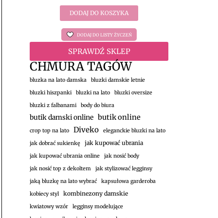
DODAJ DO KOSZYKA
DODAJ DO LISTY ŻYCZEŃ
SPRAWDŹ SKLEP
CHMURA TAGÓW
bluzka na lato damska
bluzki damskie letnie
bluzki hiszpanki
bluzki na lato
bluzki oversize
bluzki z falbanami
body do biura
butik damski online
butik online
Diveko
crop top na lato
eleganckie bluzki na lato
jak kupować ubrania
jak dobrać sukienkę
jak kupować ubrania online
jak nosić body
jak nosić top z dekoltem
jak stylizować legginsy
jaką bluzkę na lato wybrać
kapsułowa garderoba
kombinezony damskie
kobiecy styl
kwiatowy wzór
legginsy modelujące