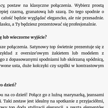
acy, postaw na klasyczne połączenia. Wybierz prostą
piej czarną, granatową lub szarą. Do tego spodnie o
ałość będzie wyglądać elegancko, ale nie przesadnie.
lasku, a Ty będziesz prezentować się profesjonalnie.
ę lub wieczorne wyjście?
ze połączenia. Satynowy top świetnie prezentuje się z
zykład z oversize’owym żakietem lub modelem z
 go z dopasowanymi spodniami lub skórzaną spódnicą,
rwone usta, duże kolczyki czy szpilki w kontrastowym
co dzień?
u na co dzień! Połącz go z luźną marynarką, jeansami
 Taki zestaw jest idealny na spotkanie z przyjaciółmi,
wy top doda stylizacji elegancji, a reszta elementów