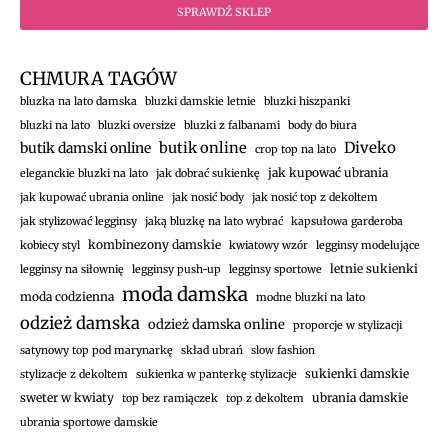
SPRAWDŹ SKLEP
CHMURA TAGÓW
bluzka na lato damska
bluzki damskie letnie
bluzki hiszpanki
bluzki na lato
bluzki oversize
bluzki z falbanami
body do biura
Diveko
butik damski online
butik online
crop top na lato
jak kupować ubrania
eleganckie bluzki na lato
jak dobrać sukienkę
jak kupować ubrania online
jak nosić body
jak nosić top z dekoltem
jak stylizować legginsy
jaką bluzkę na lato wybrać
kapsułowa garderoba
kombinezony damskie
kobiecy styl
kwiatowy wzór
legginsy modelujące
letnie sukienki
legginsy na siłownię
legginsy push-up
legginsy sportowe
moda damska
moda codzienna
modne bluzki na lato
odzież damska
odzież damska online
proporcje w stylizacji
satynowy top pod marynarkę
skład ubrań
slow fashion
sukienki damskie
stylizacje z dekoltem
sukienka w panterkę stylizacje
sweter w kwiaty
ubrania damskie
top bez ramiączek
top z dekoltem
ubrania sportowe damskie