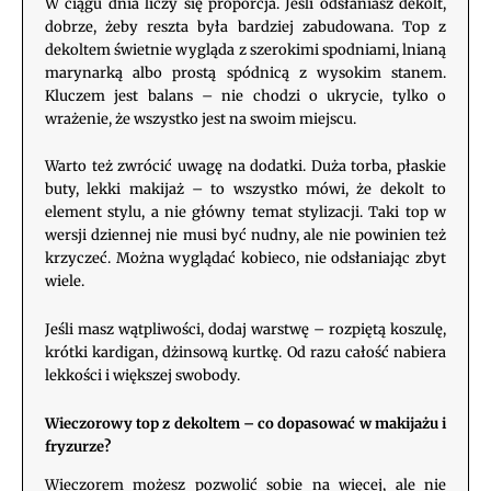
W ciągu dnia liczy się proporcja. Jeśli odsłaniasz dekolt,
dobrze, żeby reszta była bardziej zabudowana. Top z
dekoltem świetnie wygląda z szerokimi spodniami, lnianą
marynarką albo prostą spódnicą z wysokim stanem.
Kluczem jest balans – nie chodzi o ukrycie, tylko o
wrażenie, że wszystko jest na swoim miejscu.
Warto też zwrócić uwagę na dodatki. Duża torba, płaskie
buty, lekki makijaż – to wszystko mówi, że dekolt to
element stylu, a nie główny temat stylizacji. Taki top w
wersji dziennej nie musi być nudny, ale nie powinien też
krzyczeć. Można wyglądać kobieco, nie odsłaniając zbyt
wiele.
Jeśli masz wątpliwości, dodaj warstwę – rozpiętą koszulę,
krótki kardigan, dżinsową kurtkę. Od razu całość nabiera
lekkości i większej swobody.
Wieczorowy top z dekoltem – co dopasować w makijażu i
fryzurze?
Wieczorem możesz pozwolić sobie na więcej, ale nie