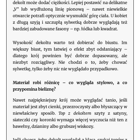
dekolt może dodać ciężkości. Lepiej postawić na delikatne
„V” lub wydłużoną linię pionową – nawet niewielkie
otwarcie potrafi optycznie wysmuklić górę ciała. U kobiet
z długą szyją i szczupłą sylwetką dobrze wyglądają też
bardziej zabudowane fasony – np. łódka lub kwadrat.
Wysokość dekoltu warto też dobierać do biustu. Im
większy biust, tym łatwiej o efekt zbyt odsłaniający –
dlatego krój powinien być dobrze dopasowany, ale
niezbyt rozciągliwy. Nie chodzi o to, żeby chować
sylwetkę, tylko żeby nic nie wyglądało przypadkowo.
Materiał robi różnicę – co wygląda stylowo, a co
przypomina bieliznę?
Nawet najpiękniejszy krój może wyglądać tanio, jeśli
materiał jest zbyt cienki, przezroczysty albo błyszczący w
niewłaściwy sposób.
Top z dekoltem
szyty z satyny,
siateczki czy koronki wymaga więcej wyczucia niż ten z
bawełny, dzianiny albo grubszej wiskozy.
Jeśli chcesz, żeby dekolt wyglądał z klasą, szukaj topów z