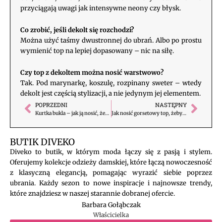
przyciągają uwagi jak intensywne neony czy błysk.
Co zrobić, jeśli dekolt się rozchodzi?
Można użyć taśmy dwustronnej do ubrań. Albo po prostu
wymienić top na lepiej dopasowany – nic na siłę.
Czy top z dekoltem można nosić warstwowo?
Tak. Pod marynarkę, koszulę, rozpinany sweter – wtedy
dekolt jest częścią stylizacji, a nie jedynym jej elementem.
POPRZEDNI
NASTĘPNY
Prev
Nast
Kurtka bukla – jak ją nosić, żeby nie dodawała objętości?
Jak nosić gorsetowy top, żeby nie wyglądał jak bielizna?
BUTIK DIVEKO
Diveko to butik, w którym moda łączy się z pasją i stylem.
Oferujemy kolekcje odzieży damskiej, które łączą nowoczesność
z klasyczną elegancją, pomagając wyrazić siebie poprzez
ubrania. Każdy sezon to nowe inspiracje i najnowsze trendy,
które znajdziesz w naszej starannie dobranej ofercie.
Barbara Gołąbczak
Właścicielka