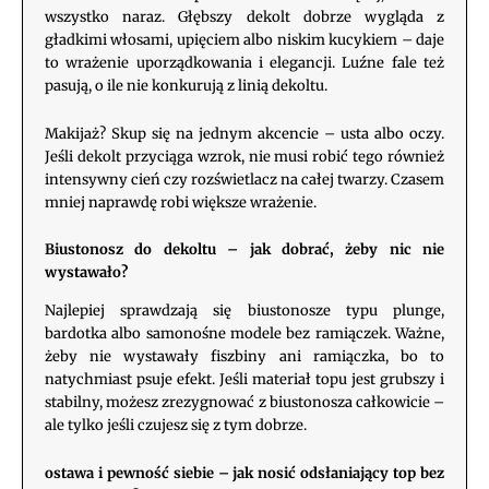
wszystko naraz. Głębszy dekolt dobrze wygląda z
gładkimi włosami, upięciem albo niskim kucykiem – daje
to wrażenie uporządkowania i elegancji. Luźne fale też
pasują, o ile nie konkurują z linią dekoltu.
Makijaż? Skup się na jednym akcencie – usta albo oczy.
Jeśli dekolt przyciąga wzrok, nie musi robić tego również
intensywny cień czy rozświetlacz na całej twarzy. Czasem
mniej naprawdę robi większe wrażenie.
Biustonosz do dekoltu – jak dobrać, żeby nic nie
wystawało?
Najlepiej sprawdzają się biustonosze typu plunge,
bardotka albo samonośne modele bez ramiączek. Ważne,
żeby nie wystawały fiszbiny ani ramiączka, bo to
natychmiast psuje efekt. Jeśli materiał topu jest grubszy i
stabilny, możesz zrezygnować z biustonosza całkowicie –
ale tylko jeśli czujesz się z tym dobrze.
ostawa i pewność siebie – jak nosić odsłaniający top bez