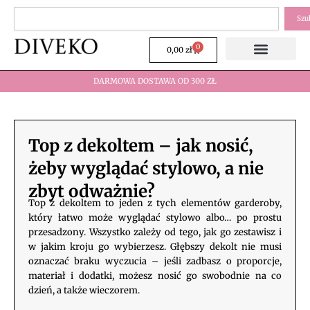
Przejdź
Szukaj
Szu
do
treści
0
Wózek
0,00
zł
DARMOWA DOSTAWA OD 300 ZŁ
Top z dekoltem – jak nosić,
żeby wyglądać stylowo, a nie
zbyt odważnie?
Top z dekoltem to jeden z tych elementów garderoby,
który łatwo może wyglądać stylowo albo… po prostu
przesadzony. Wszystko zależy od tego, jak go zestawisz i
w jakim kroju go wybierzesz. Głębszy dekolt nie musi
oznaczać braku wyczucia – jeśli zadbasz o proporcje,
materiał i dodatki, możesz nosić go swobodnie na co
dzień, a także wieczorem.